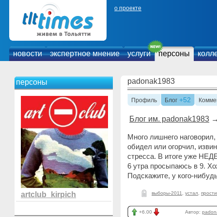
о проекте
новости
экспертное мнение
услуги
персоны
колл
padonak1983
персоны
+52
Профиль
Блог
Комме
Блог им. padonak1983
Много лишнего наговорил, 
обидел или огорчил, извин
стресса. В итоге уже НЕД
6 утра просыпаюсь в 9. Хо
Подскажите, у кого-нибуд
artclub_kirpich
выборы-2011
,
устал
,
прости
+6.00
Автор:
padon