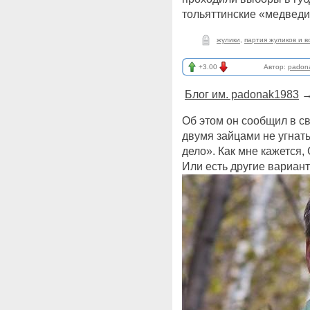
тольяттинские «медве
жулики
,
партия жуликов и в
+3.00
Автор:
padon
Блог им. padonak1983
Об этом он сообщил в с
двумя зайцами не угнат
дело». Как мне кажется,
Или есть другие вариан