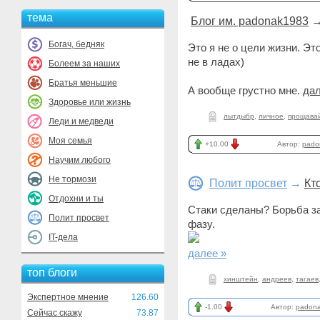
тема
Блог им. padonak1983
Богач, бедняк
Это я не о цели жизни. Эт
не в ладах)
Болеем за наших
Братья меньшие
А вообще грустно мне.
дал
Здоровье или жизнь
лытдыбр
,
личное
,
прощавай
Леди и медведи
Моя семья
+10.00
Автор:
pado
Научим любого
Не тормози
Полит просвет
→
Кт
Отдохни и ты
Стаки сделаны? Борьба за
Полит просвет
фазу.
IT-дела
далее »
топ блоги
хинштейн
,
андреев
,
тагаев
Экспертное мнение
126.60
-1.00
Автор:
padon
Сейчас скажу
73.87