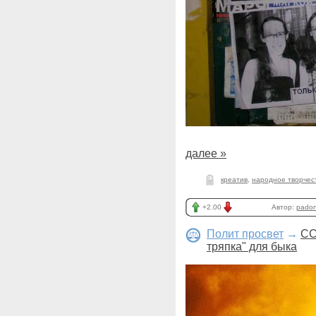
далее »
креатив
,
народное творчес
+2.00
Автор:
pado
Полит просвет
→
СС
тряпка" для быка