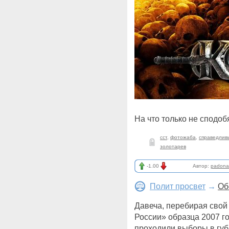
На что только не сподоб
сст
,
фотожаба
,
справедлив
золотарев
-1.00
Автор:
padona
Полит просвет
→
Об
Давеча, перебирая свой 
России» образца 2007 го
проходили выборы в губ