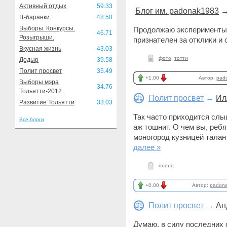
Активный отдых
59.33
Блог им. padonak1983
IT-баранки
48.50
Выборы. Конкурсы.
Продолжаю эксперименты.
46.71
Розыгрыши.
признателен за отклики и
Вкусная жизнь
43.03
фото
,
тотти
Додыр
39.58
Полит просвет
35.49
+1.00
Автор:
pad
Выборы мэра
34.76
Тольятти-2012
Полит просвет
→
Ил
Развитие Тольятти
33.03
Так часто приходится слы
Все блоги
аж тошнит. О чем вы, реб
моногород кузницей талан
далее »
ололо
+0.00
Автор:
padon
Полит просвет
→
Ан
Думаю, в силу последних о