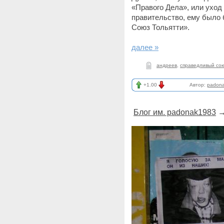
«Правого Дела», или уход
правительство, ему было 
Союз Тольятти».
далее »
андреев
,
справедливый сою
+1.00
Автор:
padon
Блог им. padonak1983