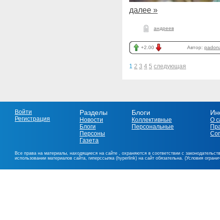
далее »
андреев
+2.00
Автор:
padon
1
2
3
4
5
следующая
Войти
Разделы
Блоги
Ин
Регистрация
Новости
Коллективные
О с
Блоги
Персональные
Пр
Персоны
Со
Газета
Все права на материалы, находящиеся на сайте , охраняются в соответствии с законодательст
использовании материалов сайта, гиперссылка (hyperlink) на сайт обязательна. (Условия огран