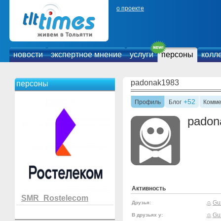
о проекте
новости
экспертное мнение
услуги
персоны
колл
padonak1983
персоны
+52
Профиль
Блог
Комме
padon
Активность
SMR_Rostelecom
Gu
Друзья:
Gu
В друзьях у: