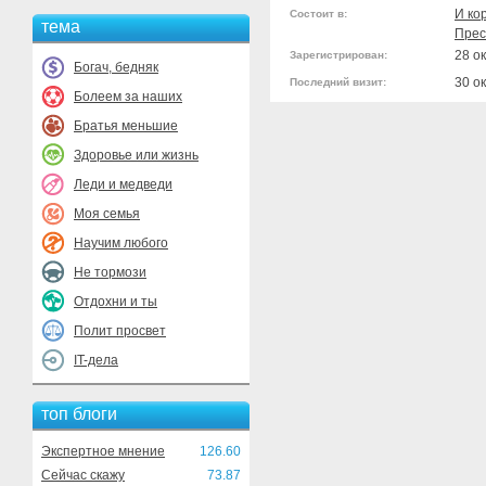
И ко
Состоит в:
тема
Прес
28 о
Зарегистрирован:
Богач, бедняк
30 о
Последний визит:
Болеем за наших
Братья меньшие
Здоровье или жизнь
Леди и медведи
Моя семья
Научим любого
Не тормози
Отдохни и ты
Полит просвет
IT-дела
топ блоги
Экспертное мнение
126.60
Сейчас скажу
73.87