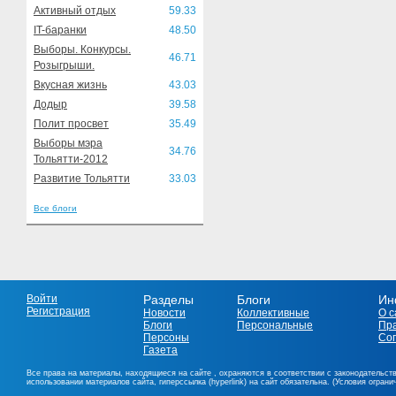
Активный отдых
59.33
IT-баранки
48.50
Выборы. Конкурсы.
46.71
Розыгрыши.
Вкусная жизнь
43.03
Додыр
39.58
Полит просвет
35.49
Выборы мэра
34.76
Тольятти-2012
Развитие Тольятти
33.03
Все блоги
Войти
Разделы
Блоги
Ин
Регистрация
Новости
Коллективные
О с
Блоги
Персональные
Пр
Персоны
Со
Газета
Все права на материалы, находящиеся на сайте , охраняются в соответствии с законодательст
использовании материалов сайта, гиперссылка (hyperlink) на сайт обязательна. (Условия огран