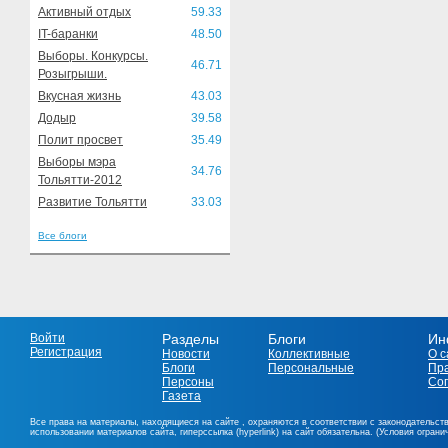
Активный отдых
59.33
IT-баранки
48.50
Выборы. Конкурсы.
46.71
Розыгрыши.
Вкусная жизнь
43.03
Додыр
39.58
Полит просвет
35.49
Выборы мэра
34.76
Тольятти-2012
Развитие Тольятти
33.03
Все блоги
Войти
Разделы
Блоги
Ин
Регистрация
Новости
Коллективные
О с
Блоги
Персональные
Пр
Персоны
Со
Газета
Все права на материалы, находящиеся на сайте , охраняются в соответствии с законодательст
использовании материалов сайта, гиперссылка (hyperlink) на сайт обязательна. (Условия огран