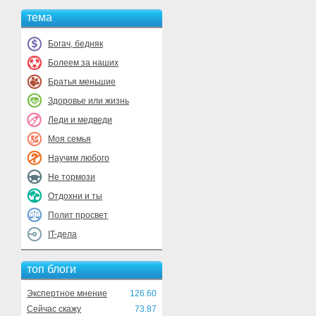
тема
Богач, бедняк
Болеем за наших
Братья меньшие
Здоровье или жизнь
Леди и медведи
Моя семья
Научим любого
Не тормози
Отдохни и ты
Полит просвет
IT-дела
топ блоги
Экспертное мнение
126.60
Сейчас скажу
73.87