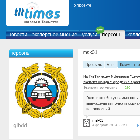
о проекте
новости
экспертное мнение
услуги
персоны
колл
msk01
персоны
Профиль
Блог
Комментар
На ТлтТаймс.ру 5 февраля "деж
эксперт Фонда "Городские прое
Экспертное мнение
260
Газелисты берут самые попу
вынуждены выполнять социа
направлений.
msk01
gibdd
4 февраля 2013, 22:51