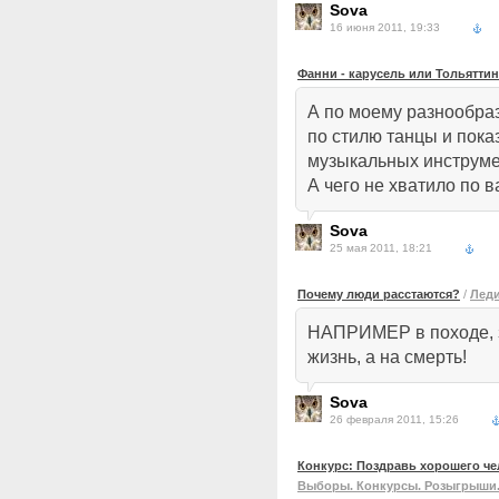
Sova
16 июня 2011, 19:33
Фанни - карусель или Тольятти
А по моему разнообраз
по стилю танцы и пока
музыкальных инструм
А чего не хватило по
Sova
25 мая 2011, 18:21
Почему люди расстаются?
/
Леди
НАПРИМЕР в походе, з
жизнь, а на смерть!
Sova
26 февраля 2011, 15:26
Конкурс: Поздравь хорошего че
Выборы. Конкурсы. Розыгрыши