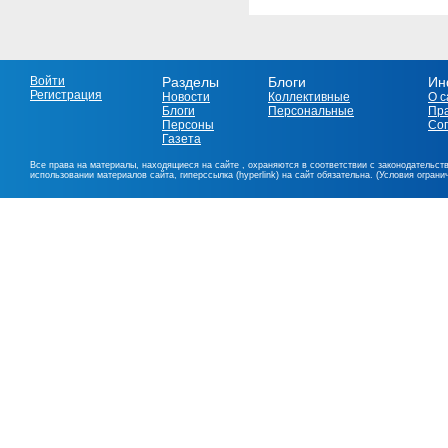
Войти
Разделы
Блоги
Ин
Регистрация
Новости
Коллективные
О с
Блоги
Персональные
Пр
Персоны
Со
Газета
Все права на материалы, находящиеся на сайте , охраняются в соответствии с законодательст
использовании материалов сайта, гиперссылка (hyperlink) на сайт обязательна. (Условия огран