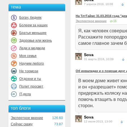
7 апреля 2016, 10:06
тема
На ТлтТаймс 31.03.2016 года "д
Богач, бедняк
Экспертное мнение
16
Болеем за наших
Я, как человек соверш
Братья меньшие
Расскажите попородроб
Здоровье или жизнь
самое главное зачем 
Леди и медведи
Sova
Моя семья
31 марта 2016, 10:09
Научим любого
Не тормози
Об инвалидах и о помощи друг 
Отдохни и ты
В моем доме живет юн
Полит просвет
и он «разрешает» помо
придержать коляску на
IT-дела
помочь втащить в подъ
сторон.
топ блоги
Sova
Экспертное мнение
126.60
12 июля 2013, 13:00
Сейчас скажу
73.87