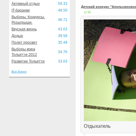
Активный отдых
59.33
Детский конкурс "Апельсиновое
IT-баранки
48.50
36
Выборы. Конкурсы.
46.71
Розыгрыши.
Вкусная жизнь
43.03
Додыр
39.58
Полит просвет
35.49
Выборы мэра
34.76
Тольятти-2012
Развитие Тольятти
33.03
Все блоги
Отдыхатель