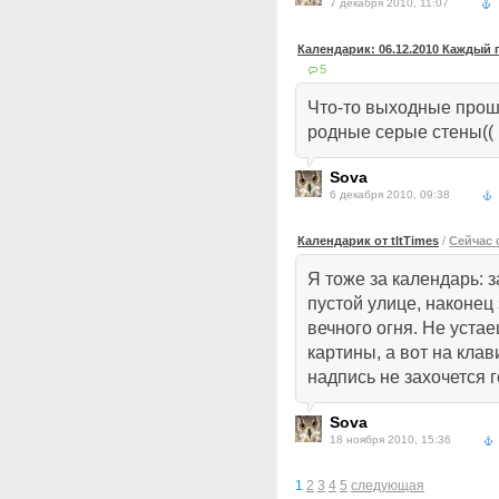
7 декабря 2010, 11:07
Календарик: 06.12.2010 Каждый
5
Что-то выходные прошл
родные серые стены((
Sova
6 декабря 2010, 09:38
Календарик от tltTimes
/
Сейчас 
Я тоже за календарь: з
пустой улице, наконец
вечного огня. Не устае
картины, а вот на кла
надпись не захочется г
Sova
18 ноября 2010, 15:36
1
2
3
4
5
следующая