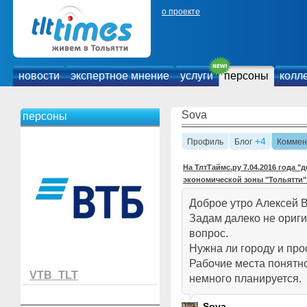
о проекте
новости
экспертное мнение
услуги
персоны
колл
Sova
персоны
+4
Профиль
Блог
Коммен
На ТлтТаймс.ру 7.04.2016 года 
экономической зоны "Тольятти"
Доброе утро Алексей 
Задам далеко не ориг
вопрос.
Нужна ли городу и пр
Рабочие места понятно
VTB_TLT
немного планируется.
Sova