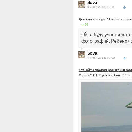
Sova
5 июня 2013, 13:11
Детский конкурс "Апельсиновое
36
Ой, я буду участвовать
фотографий. Ребенок о
Sova
4 июня 2013, 09:55
ТлтТаймс провел розыгрыш биле
Страна" ТЦ "Русь на Волге"
/
Эк