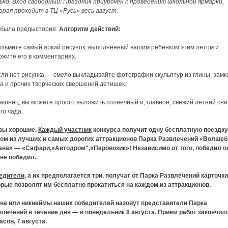
ько. Вход свободный! Праздник приурочен к проведению школьной ярмарки,
орая проходит в ТЦ «Русь» весь август.
 была предыстория.
Алгоритм действий:
Возьмите самый яркий рисунок, выполненный вашим ребенком этим летом и
жите его в комментариях.
сли нет рисунка — смело выкладывайте фотографии скульптур из глины, замк
а и прочих творческих свершений детишек.
аконец, вы можете просто выложить солнечный и, главное, свежий летний сн
го чада.
зы хорошие.
Каждый участник
конкурса получит одну бесплатную поездку
ом из лучших и самых дорогих аттракционов Парка Развлечений «Волшеб
ана» — «Сафари,»Автодром",«Паровозик»! Независимо от того, победил о
 не победил.
едители
, а их предполагается три, получат от Парка Развлечений карточки
орые позволят им бесплатно прокатиться на каждом из аттракционов.
на или никнеймы наших победителей назовут представители Парка
влечений в течение дня — в понедельник 8 августа. Прием работ закончил
асов, 7 августа.