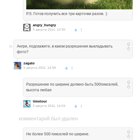
P.S. Готов получить все три карточки разом. :)
angry_hungry
5 августа 2011, 12:50
↑
Ангри, подскажите, в каком разрешении выкладывать
фото?
zagato
5 августа 2011, 13:56
↑
Разрешение по ширине должно быть 500пикселей,
высота любая
timetour
5 августа 2011, 14:03
↑
комментарий был удален
Не более 500 пикселей по ширине.