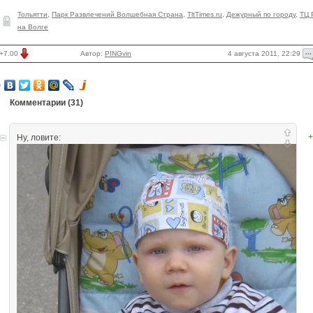
Тольятти
,
Парк Развлечений Волшебная Страна
,
TltTimes.ru
,
Дежурный по городу
,
ТЦ 
на Волге
4 августа 2011, 22:29
+7.00
Автор:
PINGvin
Комментарии (
31
)
+
Ну, ловите: