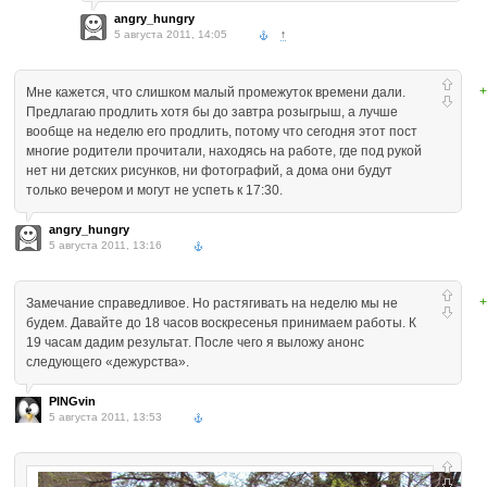
angry_hungry
5 августа 2011, 14:05
↑
+
Мне кажется, что слишком малый промежуток времени дали.
Предлагаю продлить хотя бы до завтра розыгрыш, а лучше
вообще на неделю его продлить, потому что сегодня этот пост
многие родители прочитали, находясь на работе, где под рукой
нет ни детских рисунков, ни фотографий, а дома они будут
только вечером и могут не успеть к 17:30.
angry_hungry
5 августа 2011, 13:16
+
Замечание справедливое. Но растягивать на неделю мы не
будем. Давайте до 18 часов воскресенья принимаем работы. К
19 часам дадим результат. После чего я выложу анонс
следующего «дежурства».
PINGvin
5 августа 2011, 13:53