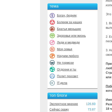
тол
кот
тема
Это
Богач, бедняк
Болеем за наших
1. 
выло
Братья меньшие
Здоровье или жизнь
2. Е
песк
Леди и медведи
Моя семья
3. Н
свое
Научим любого
Не тормози
При
люб
Отдохни и ты
Стр
Полит просвет
или
IT-дела
Поб
кот
топ блоги
Име
Экспертное мнение
126.60
Раз
18 ч
Сейчас скажу
73.87