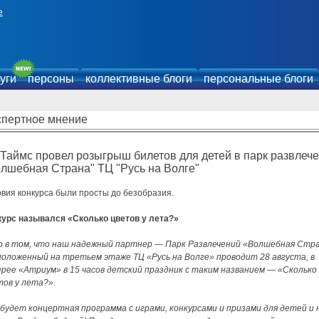
е
уги
персоны
коллективные блоги
персональные блоги
спертное мнение
Таймс провел розыгрыш билетов для детей в парк развлеч
лшебная Страна" ТЦ "Русь на Волге"
овия конкурса были просты до безобразия.
курс назывался «Сколько цветов у лета?»
о в том, что наш надежный партнер — Парк Развлечений «Волшебная Стра
положенный на третьем этаже ТЦ «Русь на Волге» проводит 28 августа, в
ерее «Атриум» в 15 часов детский праздник с таким названием — «Сколько
тов у лета?».
 будет концертная программа с играми, конкурсами и призами для детей и 