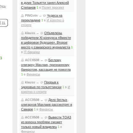
в думе Тольятти занял Алексей
Русь
Степанов
1
в
Полит просвет
PINGvin
→
Чудеса на
перекладине
1
в
И коротко о
31
спорте
klauss
→
Объявлены
победители XI конкурса «Вместе
в цифровое будущее». Второе
место у самарского журналиста
1
в
IT-баранки
3
ACC0508
→
Беглому
олигарху Махлаю, признанному
банкротом, кассация не помогла
1
в
Финансы
klauss
→
Прорыв к
здоровью по-тольяттински
1
в
И
коротко о спорте
ACC0508
→
Дело беглых
олигархов Махлаев рассмотрят в
Самаре
1
в
Финансы
ACC0508
→
Вывести ТОАЗ
из вороха проблем сможет
только новый владелец
1
в
Финансы