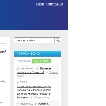
войти
|
регистрация
ений
Прямой эфир
Публикации
Комментарии
moderator
→
Ракетная
опасность в Тольятти!
1
в
Сейчас
скажу
на»,
SABA
→
Благотворительный концерт
музыканта мирового уровня
Даниила Крамера пройдёт в
Тольятти
1
в
Сейчас скажу
не
PINGvin
→
Взломали