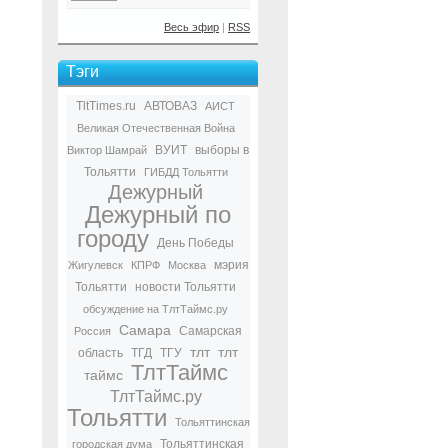
Весь эфир
|
RSS
Тэги
TltTimes.ru
АВТОВАЗ
АИСТ
Великая Отечественная Война
ВУИТ
выборы в
Виктор Шамрай
Тольятти
ГИБДД Тольятти
Дежурный
Дежурный по
городу
День Победы
мэрия
Жигулевск
КПРФ
Москва
Тольятти
новости Тольятти
обсуждение на ТлтТаймс.ру
Самара
Самарская
Россия
тлт
тлт
область
ТГД
ТГУ
ТлтТаймс
таймс
ТлтТаймс.ру
Тольятти
Тольяттинская
Тольяттинская
городская дума