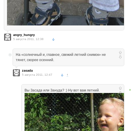
angry_hungry
5 августа 2011, 12:38
На «солнечный и, главное, свежий летний снимок» не
тянет, скорее осенний.
zasada
5 августа 2011, 12:47
↑
+
Вы Засада или Зануда? :) Ну вот вам летний.