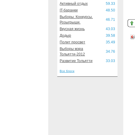
Активный отдых
59.33
IT-баранки
48.50
Выборы. Конкурсы.
46.71
Розыгрыши.
Вкусная жизнь
43.03
Додыр
39.58
Полит просвет
35.49
Выборы мэра
34.76
Тольятти-2012
Развитие Тольятти
33.03
Все блоги