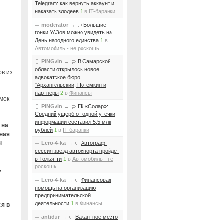
Telegram: как вернуть аккаунт и
наказать злодеев
1
в
IT-баранки
moderator
→
Большие
гонки УАЗов можно увидеть на
День народного единства
1
в
Автомобиль - не роскошь
PINGvin
→
В Самарской
области открылось новое
ов из
адвокатское бюро
"Архангельский, Потёмкин и
партнёры
2
в
Финансы
имок
PINGvin
→
ГК «Солар»:
Средний ущерб от одной утечки
информации составил 5,5 млн
 на
рублей
1
в
IT-баранки
ная
н
Lero-4-ka
→
Автограф-
сессия звёзд автоспорта пройдёт
в Тольятти
1
в
Автомобиль - не
роскошь
,
Lero-4-ka
→
Финансовая
помощь на организацию
предпринимательской
деятельности
1
в
Финансы
ся в
antidur
→
Вакантное место