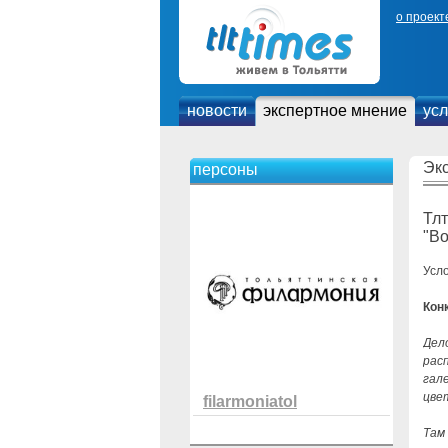
о проект
новости
экспертное мнение
усл
Эк
персоны
Тлт
"Во
Усл
Кон
Дел
рас
гал
цве
filarmoniatol
Там