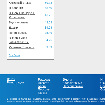
Активный отдых
59.33
IT-баранки
48.50
Выборы. Конкурсы.
46.71
Розыгрыши.
Вкусная жизнь
43.03
Додыр
39.58
Полит просвет
35.49
Выборы мэра
34.76
Тольятти-2012
Развитие Тольятти
33.03
Все блоги
Войти
Разделы
Блоги
Ин
Регистрация
Новости
Коллективные
О с
Блоги
Персональные
Пр
Персоны
Со
Газета
Все права на материалы, находящиеся на сайте , охраняются в соответствии с законодательст
использовании материалов сайта, гиперссылка (hyperlink) на сайт обязательна. (Условия огран