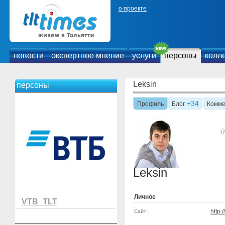
о проекте
новости
экспертное мнение
услуги
персоны
колл
Leksin
персоны
+34
Профиль
Блог
Комме
Leksin
Личное
VTB_TLT
http:
Сайт: