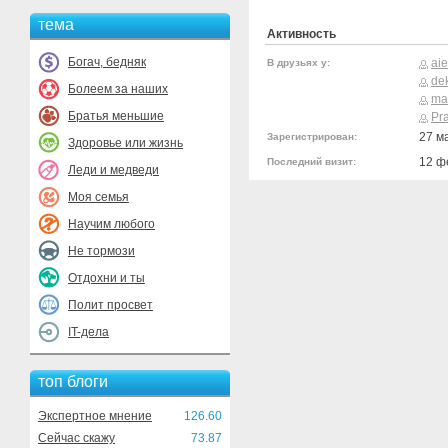
тема
Активность
Богач, бедняк
aie
В друзьях у:
dek
Болеем за наших
mar
Братья меньшие
Pr
27 м
Зарегистрирован:
Здоровье или жизнь
12 ф
Последний визит:
Леди и медведи
Моя семья
Научим любого
Не тормози
Отдохни и ты
Полит просвет
IT-дела
топ блоги
Экспертное мнение
126.60
Сейчас скажу
73.87