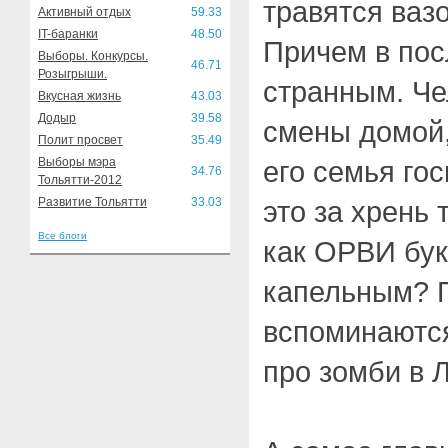
травятся ваз
Активный отдых
59.33
IT-баранки
48.50
Причем в пос
Выборы. Конкурсы.
46.71
Розыгрыши.
странным. Че
Вкусная жизнь
43.03
Додыр
39.58
смены домой,
Полит просвет
35.49
Выборы мэра
его семья го
34.76
Тольятти-2012
Развитие Тольятти
33.03
это за хрень 
Все блоги
как ОРВИ бук
капельным? 
вспоминаютс
про зомби в 