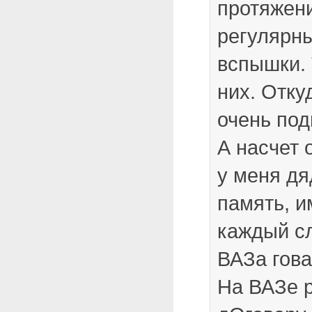
протяжен
регулярн
вспышки. 
них. Отку
очень под
А насчет
у меня дя
память, и
каждый сл
ВАЗа говар
На ВАЗе р