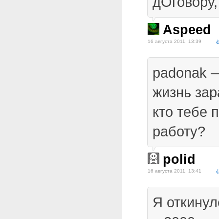
дОговору,
Aspeed
16 августа 2011, 13:39
padonak —
жизнь за
кто тебе 
работу?
polid
16 августа 2011, 13:41
Я откинул