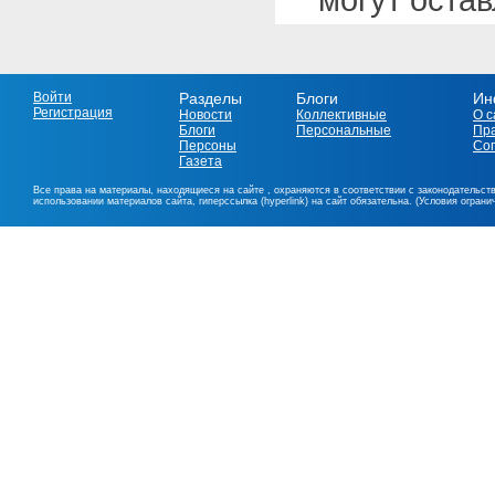
Войти
Разделы
Блоги
Ин
Регистрация
Новости
Коллективные
О с
Блоги
Персональные
Пр
Персоны
Со
Газета
Все права на материалы, находящиеся на сайте , охраняются в соответствии с законодательст
использовании материалов сайта, гиперссылка (hyperlink) на сайт обязательна. (Условия огран