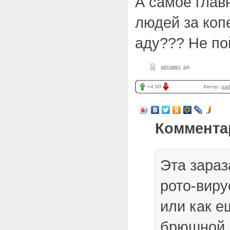
А самое главн
людей за коп
аду??? Не п
автоваз
,
ад
+4.00
Автор:
pa
Коммента
Эта зараз
рото-вир
или как е
брюшной 