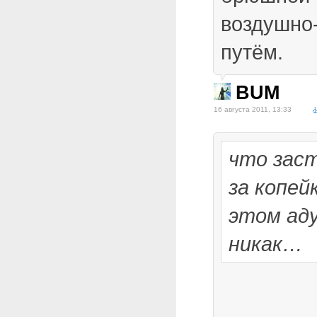
воздушно
путём.
BUM
16 августа 2011, 13:33
что зас
за копей
этом ад
никак…