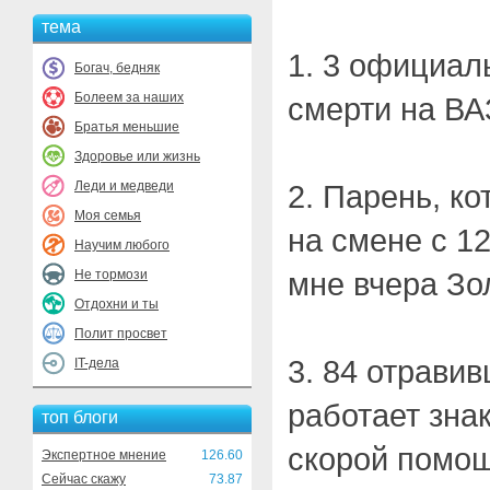
тема
1. 3 официал
Богач, бедняк
Болеем за наших
смерти на ВА
Братья меньшие
Здоровье или жизнь
Леди и медведи
2. Парень, к
Моя семья
на смене с 12
Научим любого
мне вчера Зо
Не тормози
Отдохни и ты
Полит просвет
3. 84 отрави
IT-дела
работает зна
топ блоги
скорой помощ
Экспертное мнение
126.60
Сейчас скажу
73.87