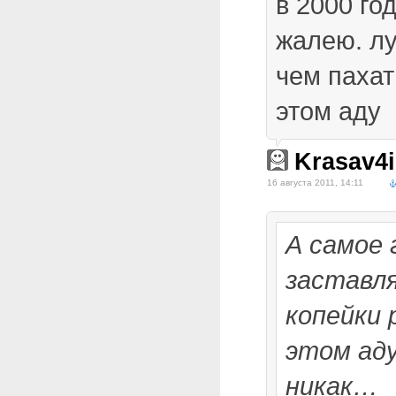
в 2000 го
жалею. л
чем пахат
этом аду
Krasav4i
16 августа 2011, 14:11
А самое 
заставл
копейки
этом ад
никак…