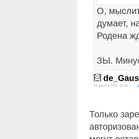
О, мыслит
думает, н
Родена жд
ЗЫ. Минус
de_Gaus
16 августа 2011, 16:18
Только зар
авторизова
могут оста