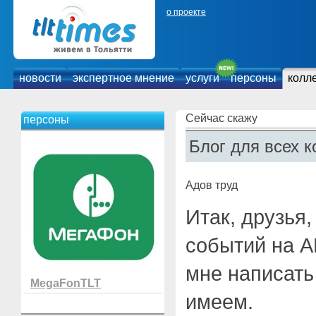
о проекте
новости
экспертное мнение
услуги
персоны
колл
Сейчас скажу
персоны
Блог для всех к
Адов труд
Итак, друзья,
событий на 
мне написать 
MegaFonTLT
имеем.