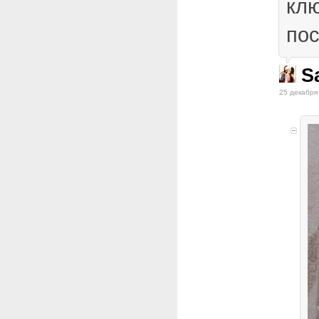
кл
по
S
25 декабря