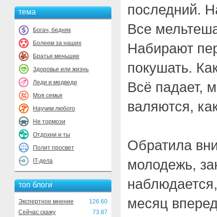
последний. Н
тема
Все мельтеша
Богач, бедняк
Болеем за наших
Набирают пе
Братья меньшие
покушать. Как
Здоровье или жизнь
Леди и медведи
Всё падает, 
Моя семья
валяются, ка
Научим любого
Не тормози
Отдохни и ты
Обратила вн
Полит просвет
молодежь, зак
IT-дела
наблюдается,
топ блоги
месяц вперед
Экспертное мнение
126.60
Сейчас скажу
73.87