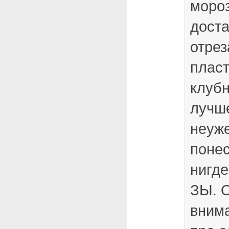
мороз
доста
отрез
пласт
клуб
лучше
неуже
понес
нигде
ЗЫ. 
внима