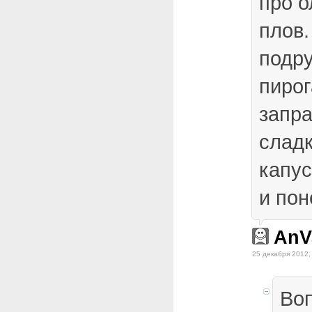
про о
плов.
подру
пирог
запра
сладк
капус
и пон
AnV
25 декабря 2012,
Воп