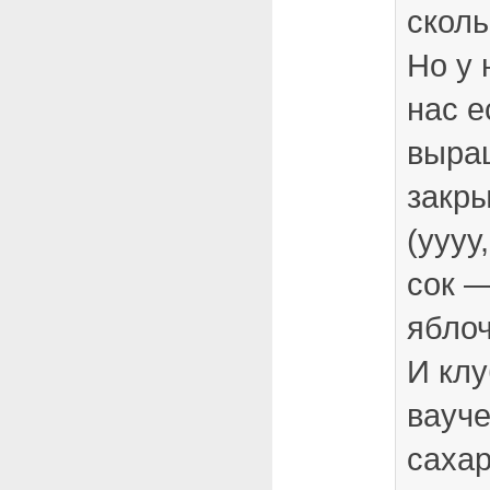
сколь
Но у 
нас е
выра
закр
(уууу,
сок —
ябло
И клу
вауче
сахар