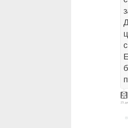
з
Д
ц
с
Е
б
п
25 де