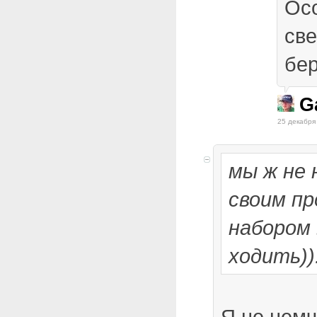
Ос
св
бер
G
25 декабря
мы ж не 
своим п
набором 
ходить))
Я не немч