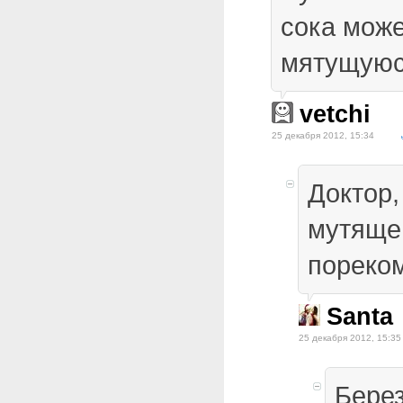
сока може
мятущуюс
vetchi
25 декабря 2012, 15:34
Доктор,
мутяще
пореком
Santa
25 декабря 2012, 15:35
Бере