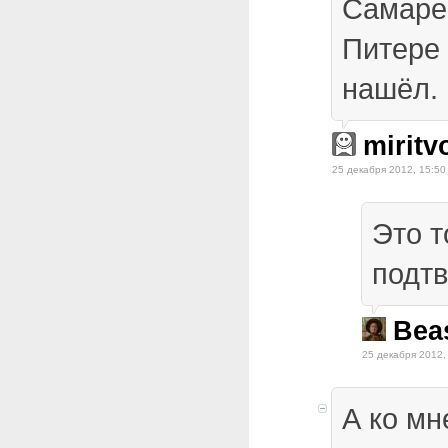
Самаре,
Питере 
нашёл.
miritv
25 декабря 2012, 15:50
Это т
подтв
Bea
25 декабря 2012,
А ко мн