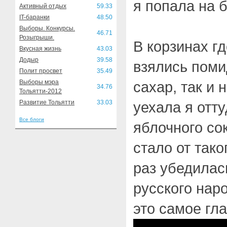
я попала на 
Активный отдых
59.33
IT-баранки
48.50
Выборы. Конкурсы.
46.71
Розыгрыши.
В корзинах гд
Вкусная жизнь
43.03
Додыр
39.58
взялись поми
Полит просвет
35.49
Выборы мэра
сахар, так и
34.76
Тольятти-2012
Развитие Тольятти
33.03
уехала я отту
Все блоги
яблочного сок
стало от так
раз убедилас
русского наро
это самое гла