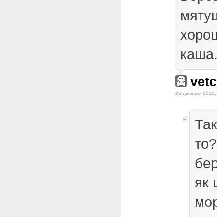
мяту
хоро
каша.
vetc
25 декабря 2012,
Так
то?
бер
як 
мо