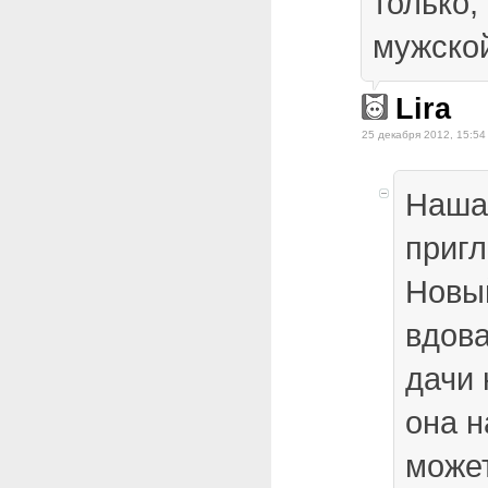
только,
мужской
Lira
25 декабря 2012, 15:54
Наша
пригл
Новый
вдова
дачи 
она н
может