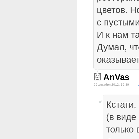
цветов. Но
с пустыми
И к нам т
Думал, чт
оказывае
AnVas
25 декабря 2012, 15:39
Кстати,
(в виде
только 