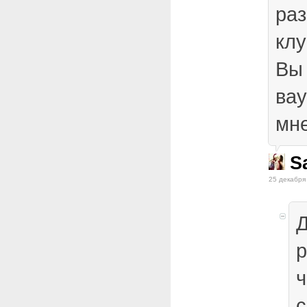
раз
клу
Вы 
вау
мне
S
25 декабря
Д
р
ч
с