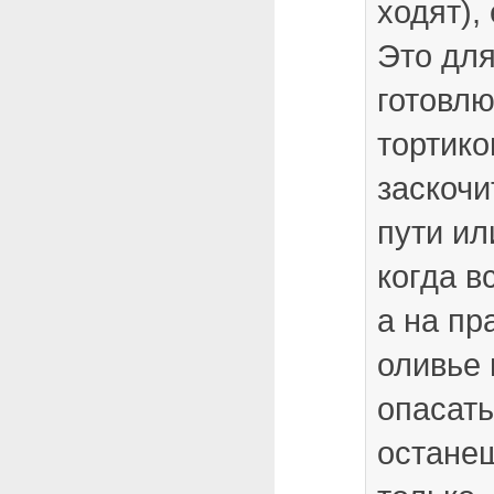
ходят),
Это для
готовлю
тортик
заскочи
пути ил
когда в
а на пр
оливье 
опасать
останеш