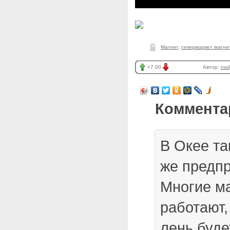
Магнит
,
гипермаркет магни
+7.00
Автор:
nad
Коммента
В Окее та
же предпр
Многие ма
работают,
лень буде