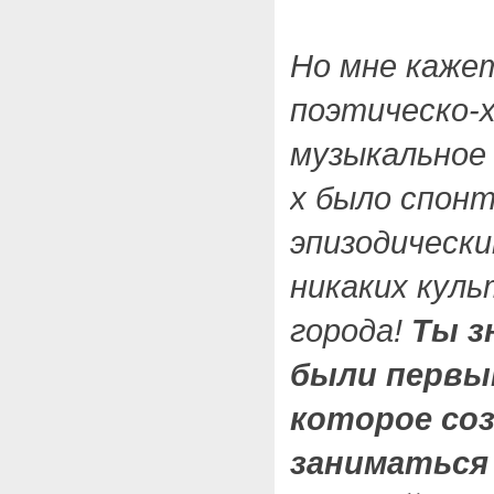
Но мне кажет
поэтическо-
музыкальное 
х было спон
эпизодически
никаких кул
города!
Ты з
были первым
которое со
заниматься