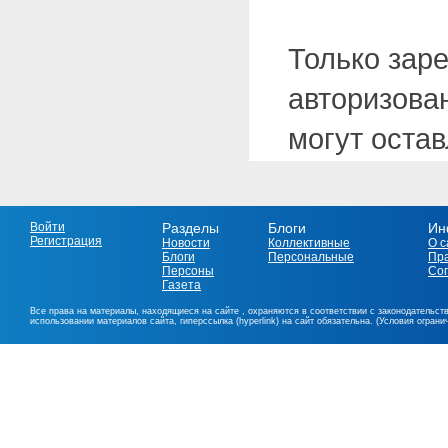
Только зар
авторизова
могут оста
Войти
Разделы
Блоги
Ин
Регистрация
Новости
Коллективные
О с
Блоги
Персональные
Пр
Персоны
Со
Газета
Все права на материалы, находящиеся на сайте , охраняются в соответствии с законодательст
использовании материалов сайта, гиперссылка (hyperlink) на сайт обязательна. (Условия огран