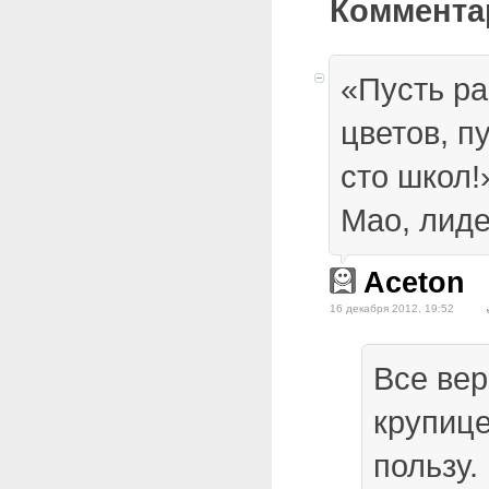
Коммента
«Пусть ра
цветов, п
сто школ!
Мао, лиде
Aceton
16 декабря 2012, 19:52
Все вер
крупице
пользу.