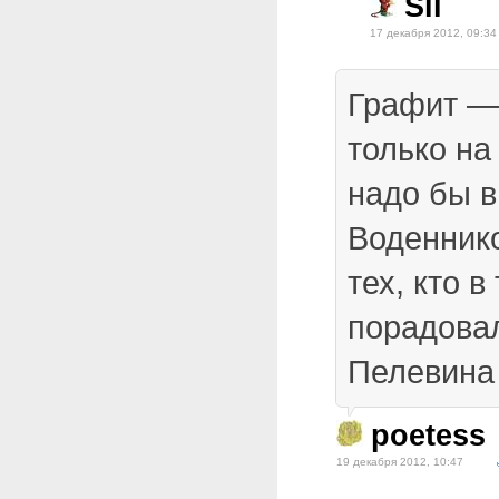
Sil
17 декабря 2012, 09:34
Графит —
только на
надо бы в
Воденнико
тех, кто 
порадовал
Пелевина 
poetess
19 декабря 2012, 10:47