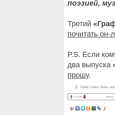
поэзией, му
Третий
«Гра
почитать он-
P.S. Если ко
два выпуска
прошу
.
Графит
,
Сумин
,
Лёзин
,
лит
+11.00
Автор: