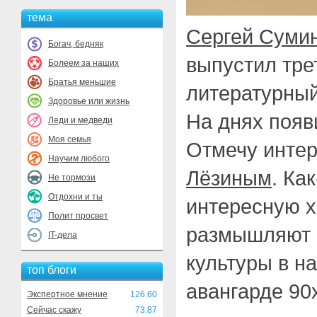
тема
Сергей Суми
Богач, бедняк
выпустил тре
Болеем за наших
Братья меньшие
литературны
Здоровье или жизнь
На днях появ
Леди и медведи
Моя семья
Отмечу инте
Научим любого
Лёзиным
. Ка
Не тормози
Отдохни и ты
интересную х
Полит просвет
размышляют в
IT-дела
культуры в н
топ блоги
авангарде 90
Экспертное мнение
126.60
Сейчас скажу
73.87