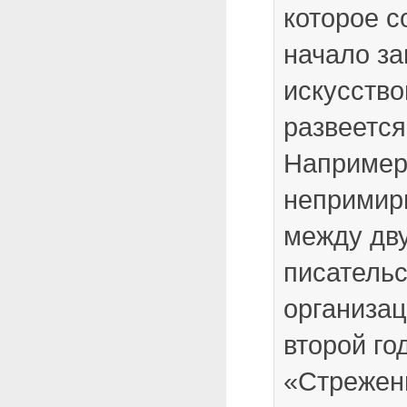
которое с
начало з
искусств
развеется
Например
непримир
между дв
писатель
организац
второй го
«Стрежен