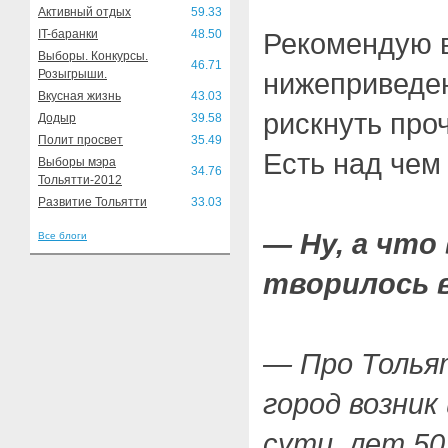
Активный отдых
59.33
IT-баранки
48.50
Рекомендую 
Выборы. Конкурсы.
46.71
Розыгрыши.
нижеприведе
Вкусная жизнь
43.03
рискнуть про
Додыр
39.58
Полит просвет
35.49
Есть над чем
Выборы мэра
34.76
Тольятти-2012
Развитие Тольятти
33.03
— Ну, а что 
Все блоги
творилось 
— Про Толья
город возник 
сути, лет 50