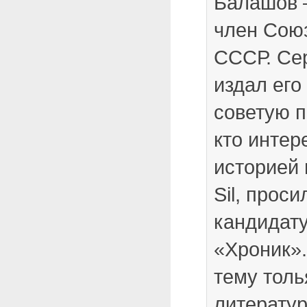
Балашов –
член Сою
СССР. Се
издал его
советую п
кто интер
историей 
Sil, прос
кандидат
«Хроник»
тему толь
литерату