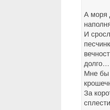
А моря 
наполн
И сросл
песчинк
вечност
долго…
Мне бы
крошечн
За коро
сплест