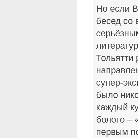
Но если В
бесед со 
серьёзны
литерату
Тольятти 
направлен
супер-экс
было нико
каждый ку
болото –
первым п