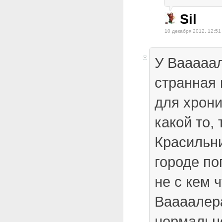
Sil
10 декабря 2012, 12:51
У Вааааал
странная 
для хрони
какой то, 
Красильни
городе по
не с кем ч
Ваааалер
нормальн