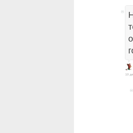
Н
т
о
г
10 де