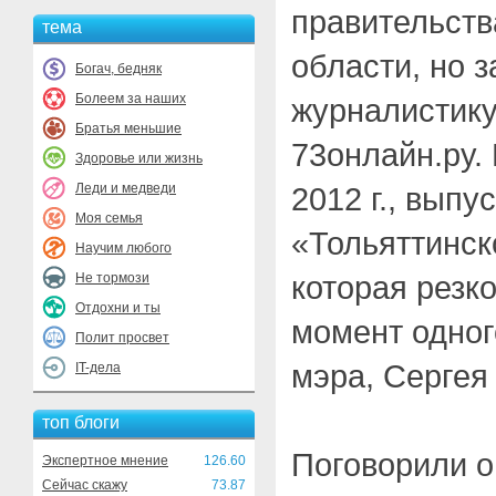
правительств
тема
области, но 
Богач, бедняк
Болеем за наших
журналистику
Братья меньшие
73онлайн.ру.
Здоровье или жизнь
Леди и медведи
2012 г., выпу
Моя семья
«Тольяттинск
Научим любого
которая резко
Не тормози
Отдохни и ты
момент одног
Полит просвет
мэра, Сергея
IT-дела
топ блоги
Поговорили о
Экспертное мнение
126.60
Сейчас скажу
73.87