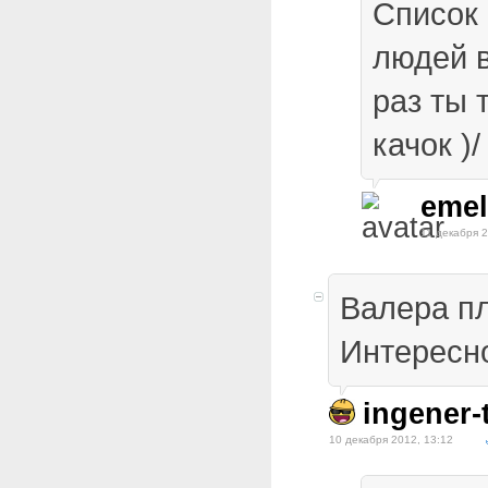
Список
людей в
раз ты 
качок )/
emel
11 декабря 2
Валера п
Интересн
ingener-t
10 декабря 2012, 13:12