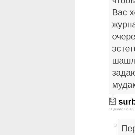
чтобы
Вас 
журна
очер
эсте
шашл
зада
муда
surb
11 декабря 2012,
Пе