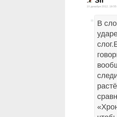
Sil
10 декабря 2012, 19:55
В сло
ударе
слог.
говор
вооб
следи
растёт
срав
«Хрон