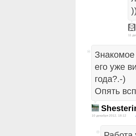
)
11 де
Знакомое 
его уже в
года?.-)
Опять всп
Shesteri
10 декабря 2012, 18:12
Работа 