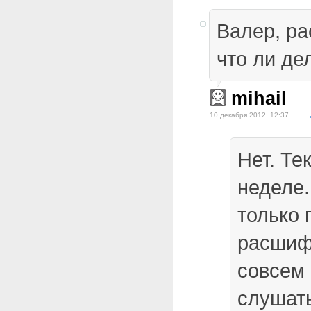
Валер, ра
что ли де
mihail
10 декабря 2012, 12:37
Нет. Те
неделе.
только 
расшиф
совсем 
слушать