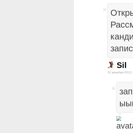
Откры
Расс
канди
запис
Sil
10 декабря 2012,
зап
ыы