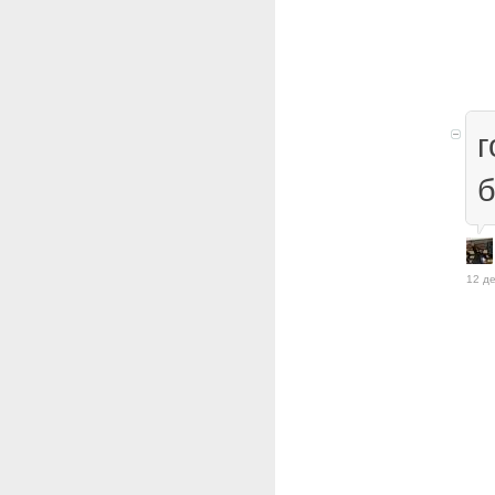
г
б
12 де