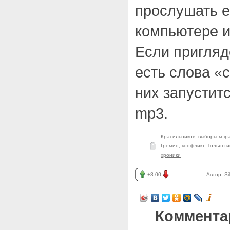
прослушать е
компьютере 
Если пригляд
есть слова «
них запустит
mp3.
Красильников
,
выборы мэр
Гремин
,
конфликт
,
Тольятти
хроники
+8.00
Автор:
Sil
Коммента