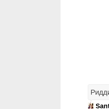
Ридди
San