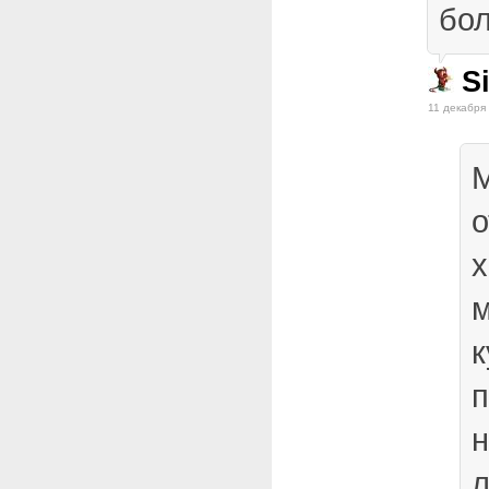
бол
Si
11 декабря
М
о
х
к
п
л