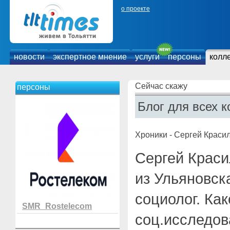
о проекте
новости
экспертное мнение
услуги
персоны
колл
Сейчас скажу
персоны
Блог для всех к
Хроники - Сергей Краси
Сергей Крас
из Ульяновск
социолог. Ка
SMR_Rostelecom
соц.исследо