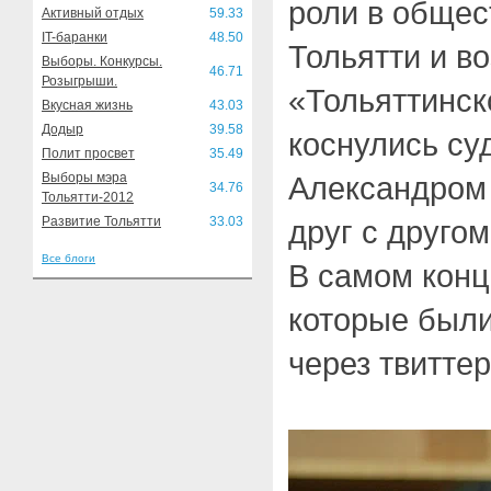
роли в общест
Активный отдых
59.33
IT-баранки
48.50
Тольятти и в
Выборы. Конкурсы.
46.71
Розыгрыши.
«Тольяттинск
Вкусная жизнь
43.03
Додыр
39.58
коснулись су
Полит просвет
35.49
Выборы мэра
Александром
34.76
Тольятти-2012
Развитие Тольятти
33.03
друг с другом
Все блоги
В самом конц
которые был
через твиттер