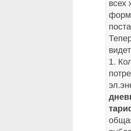
всех 
форм
пост
Тепер
виде
1. Ко
потр
эл.э
днев
тари
обща