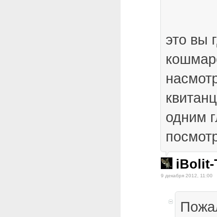
это вы 
кошмар
насмот
квитанц
одним 
посмот
iBolit
9 декабря 2012, 11:00
Пожа