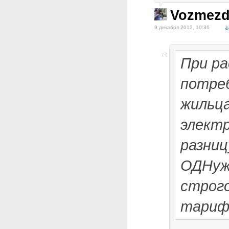
Vozmezd
9 декабря 2012, 10:36
При р
потре
жильц
электр
разниц
ОДНуж
строго
тариф