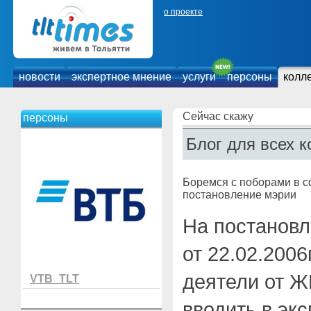
о проекте
новости
экспертное мнение
услуги
персоны
колл
Сейчас скажу
персоны
Блог для всех к
Боремся с поборами в 
постановление мэрии
На постановл
от 22.02.200
деятели от Ж
VTB_TLT
вводить в эк