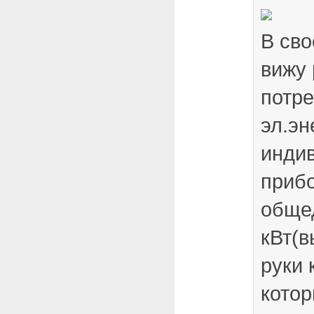
В сво
вижу
потр
эл.эн
инди
приб
обще
кВт(в
руки 
котор