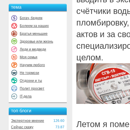
тема
счётчики воды
Богач, бедняк
пломбировку,
Болеем за наших
актов и за св
Братья меньшие
Здоровье или жизнь
специализиро
Леди и медведи
целом.
Моя семья
Научим любого
Не тормози
Отдохни и ты
Полит просвет
IT-дела
топ блоги
Экспертное мнение
126.60
Летом я поме
Сейчас скажу
73.87