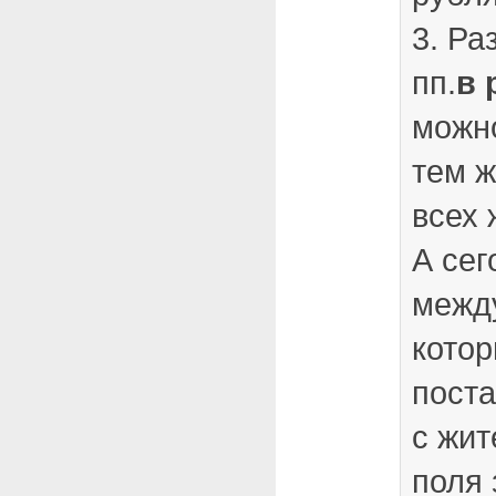
3. Ра
пп.
в 
можн
тем 
всех 
А сег
межд
котор
поста
с жит
поля 