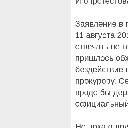
И опротестов
Заявление в 
11 августа 20
отвечать не т
пришлось об
бездействие
прокурору. С
вроде бы дер
официальный 
Но пока о др