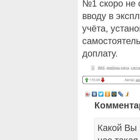
№1 скоро не 
вводу в эксп
учёта, устан
самостоятель
доплату.
ЖКХ
,
приборы учета
,
счетч
+70.00
Автор:
al
Коммента
Какой Вы 