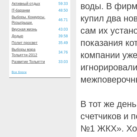
воды. В фирм
Активный отдых
59.33
IT-баранки
48.50
купил два но
Выборы. Конкурсы.
46.71
Розыгрыши.
сам их устан
Вкусная жизнь
43.03
Додыр
39.58
показания ко
Полит просвет
35.49
Выборы мэра
компании уже
34.76
Тольятти-2012
Развитие Тольятти
33.03
игнорировали
Все блоги
межповерочны
В тот же ден
счетчиков и 
№1 ЖКХ». Хот