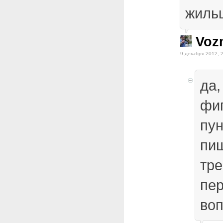
жиль
Voz
9 декабря 2012, 
да,
фи
пун
пи
тре
пер
во