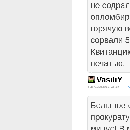
не содрал
опломбиро
горячую в
сорвали 5
Квитанцию
печатью.
VasiliY
8 декабря 2012, 23:15
Большое 
прокурат
минус! В 