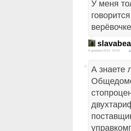
У меня тол
говорится
верёвочк
slavabea
8 декабря 2012, 23:52
А знаете 
Общедомо
стопроце
двухтари
поставщи
управком