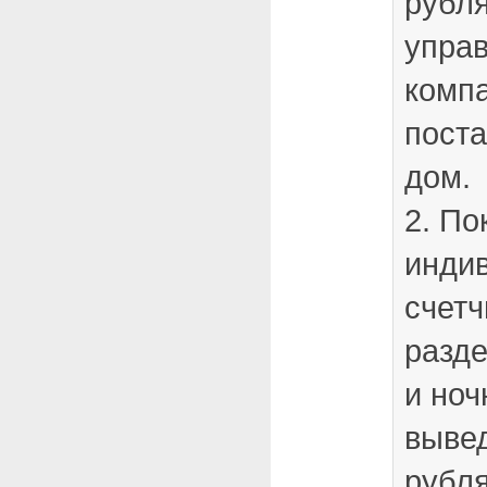
рубля
упра
компа
пост
дом.
2. По
инди
счетч
разд
и но
выве
рубля