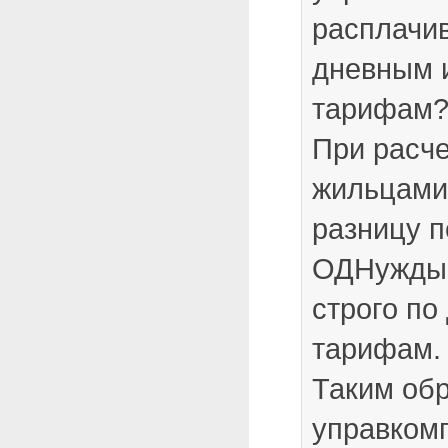
расплачив
дневным 
тарифам
При расч
жильцами
разницу п
ОДНужды 
строго по
тарифам.
Таким об
управком