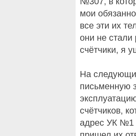
№307, в кото
мои обязанно
все эти их т
они не стали
счётчики, я у
На следующи
письменную з
эксплуатацию
счётчиков, к
адрес УК №1 
пришел их от