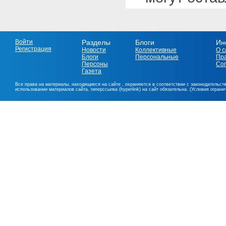
Войти
Разделы
Блоги
Ин
Регистрация
Новости
Коллективные
О с
Блоги
Персональные
Пр
Персоны
Со
Газета
Все права на материалы, находящиеся на сайте , охраняются в соответствии с законодательст
использовании материалов сайта, гиперссылка (hyperlink) на сайт обязательна. (Условия огран