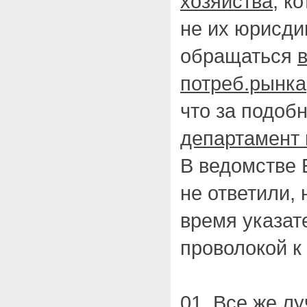
хозяйства
, к
не их юрисди
обращаться
потреб.рынка
что за подоб
департамент 
В ведомстве 
не ответили, 
время указат
проволокой к 
01. Все же л