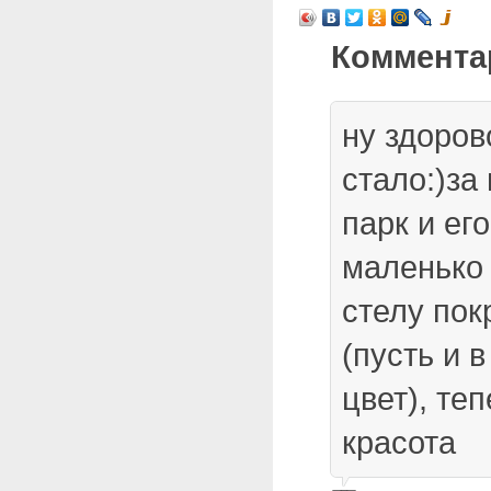
Коммента
ну здоров
стало:)за
парк и ег
маленько
стелу пок
(пусть и 
цвет), теп
красота