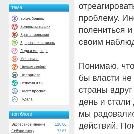
отреагироват
тема
проблему. Ин
Богач, бедняк
Болеем за наших
полениться и
Братья меньшие
своим наблю
Здоровье или жизнь
Леди и медведи
Моя семья
Понимаю, что
Научим любого
бы власти не 
Не тормози
Отдохни и ты
страны вдруг
Полит просвет
день и стали
IT-дела
мы радовалис
топ блоги
действий. Пок
Экспертное мнение
126.60
Сейчас скажу
73.87