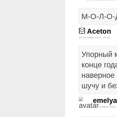
М-О-Л-О-Д
Aceton
28 сентября 2012, 10:52
Упорный м
конце год
наверное 
шучу и бе
emelya
28 сентября 2012,