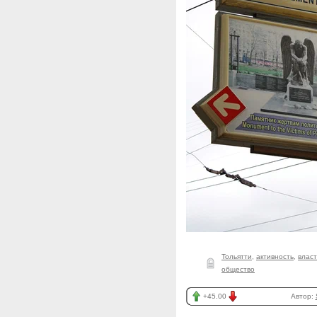
Тольятти
,
активность
,
власт
общество
+45.00
Автор: