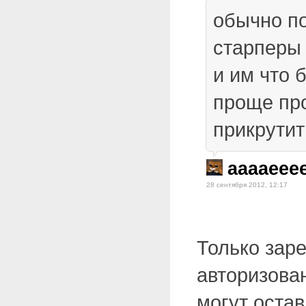
обычно по
старперы
и им что 
проще пр
прикрути
aaaaeee
28 сентября 2012, 12:17
Только зар
авторизова
могут оста