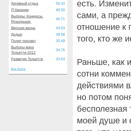
есть. Измен
Активный отдых
59.33
IT-баранки
48.50
сами, а преж
Выборы. Конкурсы.
46.71
Розыгрыши.
отношение к 
Вкусная жизнь
43.03
Додыр
39.58
того, кто же 
Полит просвет
35.49
Выборы мэра
34.76
Тольятти-2012
Развитие Тольятти
33.03
Раньше, как 
Все блоги
сотни коммен
действиями в
но потом поня
бесполезная 
моей душе и 