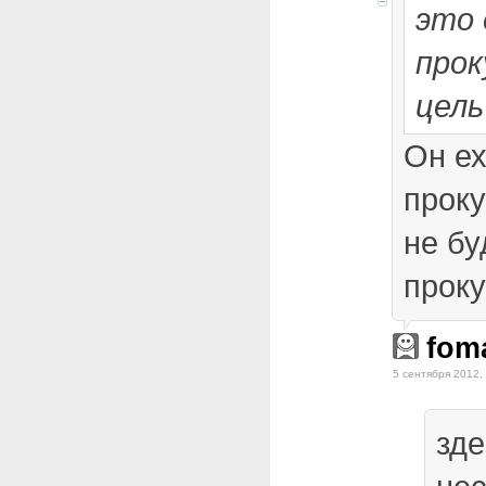
это 
прок
цель
Он ех
прок
не бу
проку
fom
5 сентября 2012,
зде