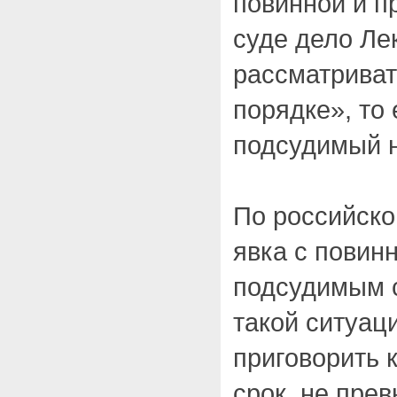
повинной и п
суде дело Ле
рассматриват
порядке», то 
подсудимый н
По российско
явка с повин
подсудимым с
такой ситуац
приговорить 
срок, не пре