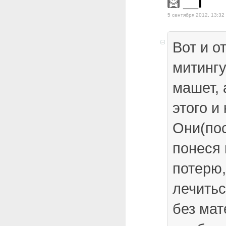
__i
5 сентября 2012, 13:32
Вот и о
митингу
машет,
этого и 
Они(по
понеся
потерю,
лечитьс
без ма