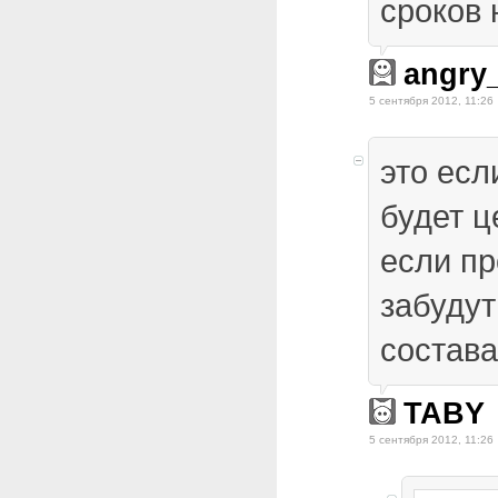
сроков 
angry
5 сентября 2012, 11:26
это есл
будет ц
если п
забудут
состава
TABY
5 сентября 2012, 11:26