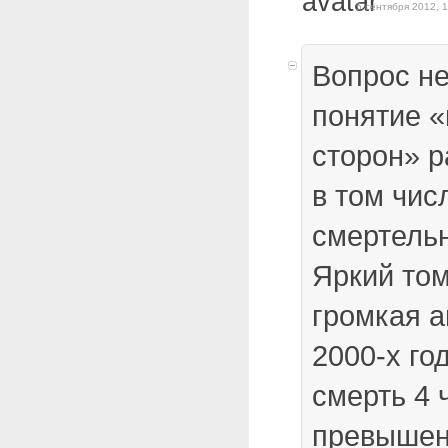
5 сентября 2012, 1
Вопрос не
понятие 
сторон» р
в том чис
смертель
Яркий то
громкая а
2000-х го
смерть 4 
превышен