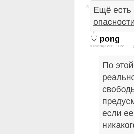
Ещё есть 
опасност
pong
5 сентября 2012, 11:22
По этой
реальн
свобод
предус
если ее
никаког