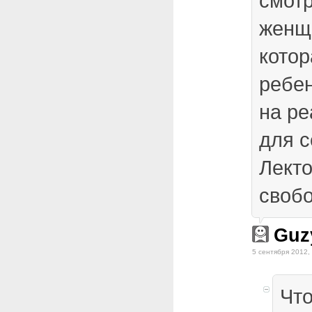
смотр
женщи
котор
ребен
на р
для 
Лекто
свобо
Guz
5 сентября 2012,
Что