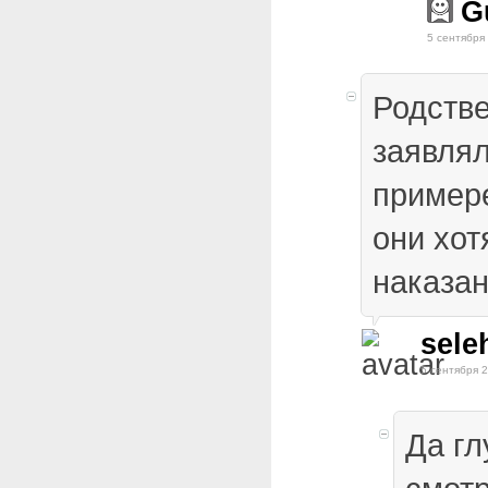
G
5 сентября
Родств
заявлял
пример
они хот
наказа
sele
5 сентября 2
Да гл