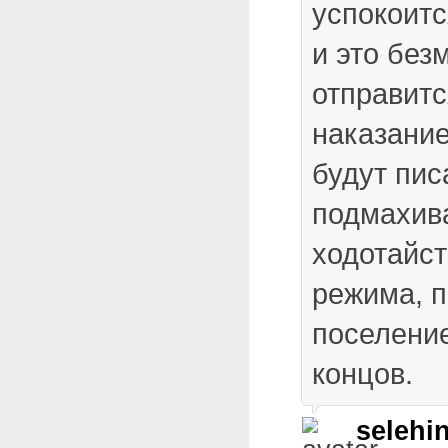
успокоит
и это без
отправитс
наказание
будут пис
подмахив
ходотайст
режима, п
поселение
концов.
selehi