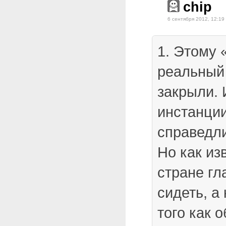
chip
6 сентября 2012, 12:19
1. Этому 
реальный 
закрыли. 
инстанции
справедли
Но как из
стране гл
сидеть, а
того как 