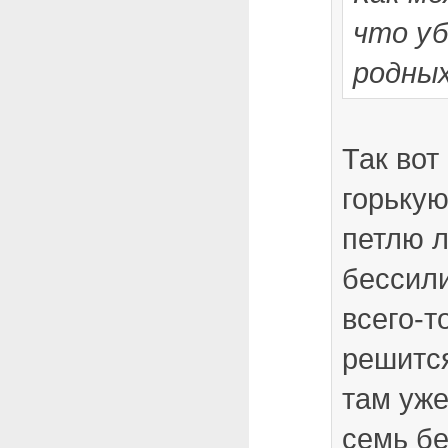
что уб
родны
Так вот
горькую 
петлю л
бессили
всего-т
решится
там уже
семь бе