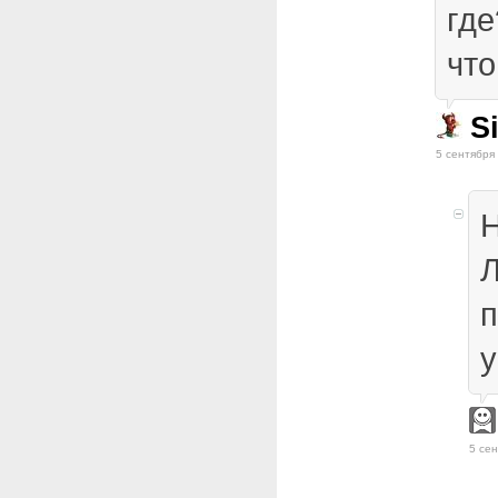
где
что
Si
5 сентября
Н
Л
п
у
5 сен