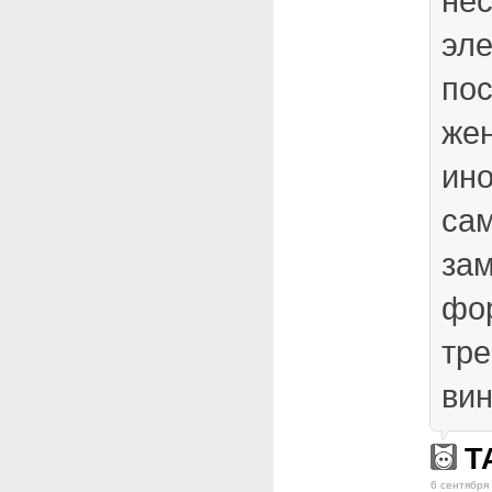
не
эл
по
жен
ино
са
за
фо
тре
вин
T
6 сентября