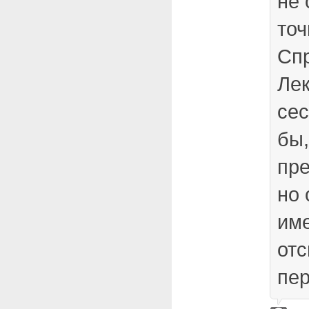
не 
точ
Сп
Ле
сес
бы,
пр
но 
име
отс
пер