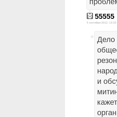
пробле
55555
5 сентября 2012, 13:33
Дело
обще
резон
народ
и обс
мити
кажет
орган