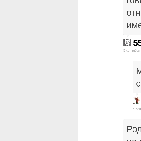
от
име
5
5 сентября
с
5 сен
Род