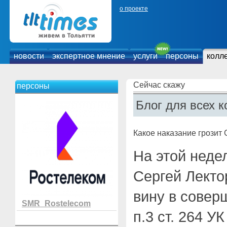
о проекте
новости
экспертное мнение
услуги
персоны
колл
Сейчас скажу
персоны
Блог для всех к
Какое наказание грозит
На этой неде
Сергей Лекто
вину в совер
SMR_Rostelecom
п.3 ст. 264 