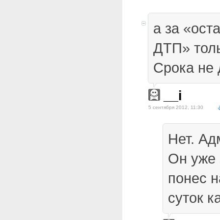
а за «ост
ДТП» толь
Срока не 
__i
5 сентября 2012, 11:30
Нет. Ад
Он уже 
понес н
суток ка