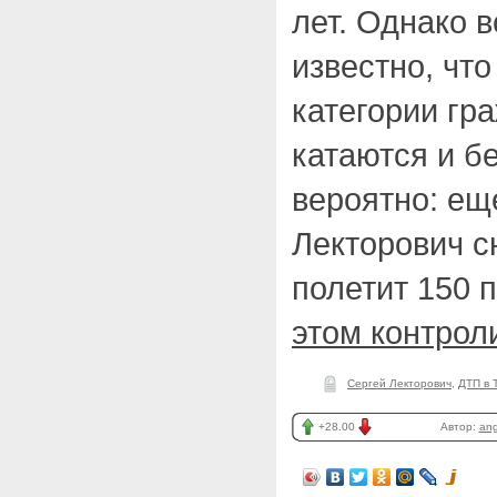
лет. Однако 
известно, чт
категории гр
катаются и бе
вероятно: ещ
Лекторович с
полетит 150 п
этом контрол
Сергей Лекторович
,
ДТП в 
+28.00
Автор:
ang