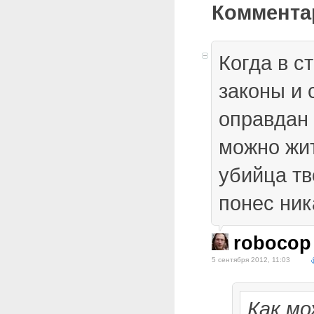
Коммента
Когда в с
законы и 
оправдан 
можно жит
убийца тв
понес ник
robocop
5 сентября 2012, 11:03
Как мо