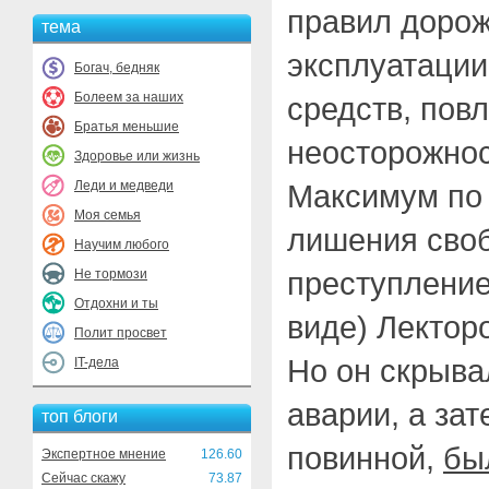
правил дорож
тема
эксплуатации
Богач, бедняк
Болеем за наших
средств, пов
Братья меньшие
неосторожнос
Здоровье или жизнь
Леди и медведи
Максимум по 
Моя семья
лишения своб
Научим любого
преступление
Не тормози
Отдохни и ты
виде) Лекторо
Полит просвет
Но он скрыва
IT-дела
аварии, а зат
топ блоги
повинной,
бы
Экспертное мнение
126.60
Сейчас скажу
73.87