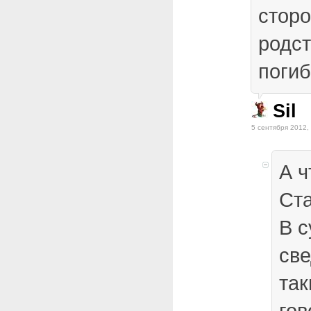
сторо
родст
поги
Sil
5 сентября 2012,
А ч
Ста
В с
св
так
гов