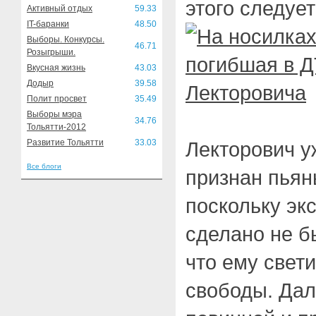
этого следуе
Активный отдых
59.33
IT-баранки
48.50
Выборы. Конкурсы.
46.71
Розыгрыши.
Вкусная жизнь
43.03
Додыр
39.58
Полит просвет
35.49
Выборы мэра
34.76
Тольятти-2012
Развитие Тольятти
33.03
Лекторович у
Все блоги
признан пьян
поскольку экс
сделано не б
что ему свет
свободы. Дал