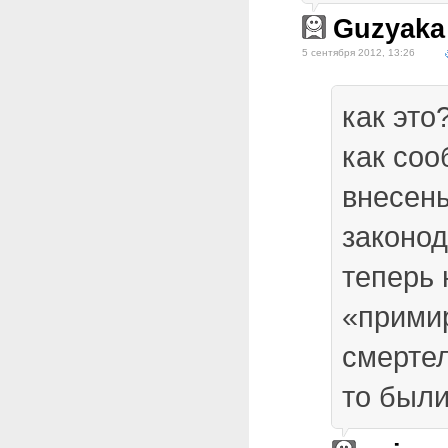
Guzyaka
5 сентября 2012, 13:26
как это
как соо
внесены
законод
теперь
«прими
смерте
то был