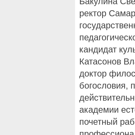
Бакулина Св
ректор Самар
государствен
педагогическ
кандидат кул
Катасонов В
доктор филос
богословия, 
действительн
академии ест
почетный раб
профессиона