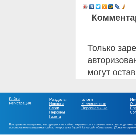
Коммента
Только зар
авторизова
могут оста
Войти
Разделы
Блоги
Ин
Регистрация
Новости
Коллективные
О с
Блоги
Персональные
Пр
Персоны
Со
Газета
Все права на материалы, находящиеся на сайте , охраняются в соответствии с законодательст
использовании материалов сайта, гиперссылка (hyperlink) на сайт обязательна. (Условия огран