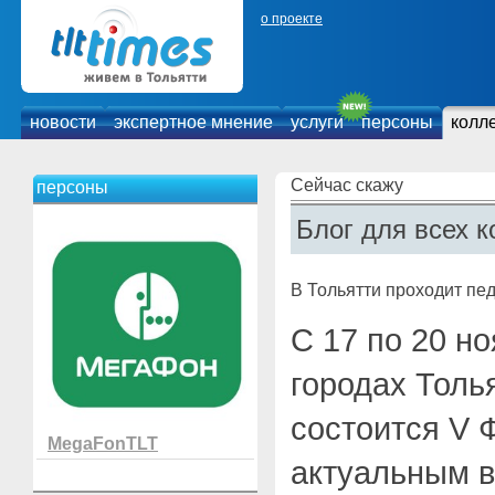
о проекте
новости
экспертное мнение
услуги
персоны
колл
Сейчас скажу
персоны
Блог для всех к
В Тольятти проходит пе
С 17 по 20 но
городах Толь
состоится V 
MegaFonTLT
актуальным 