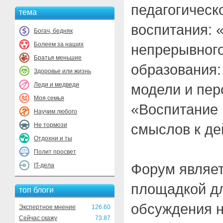
педагогическ
тема
воспитания: 
Богач, бедняк
Болеем за наших
непрерывного
Братья меньшие
образования:
Здоровье или жизнь
Леди и медведи
модели и пер
Моя семья
«Воспитание 
Научим любого
смыслов к де
Не тормози
Отдохни и ты
Полит просвет
Форум являет
IT-дела
площадкой д
топ блоги
обсуждения н
Экспертное мнение
126.60
Сейчас скажу
73.87