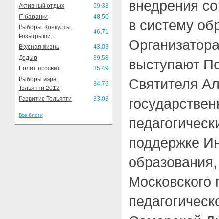
внедрения со
Активный отдых
59.33
IT-баранки
48.50
в систему об
Выборы. Конкурсы.
46.71
Розыгрыши.
Организатор
Вкусная жизнь
43.03
Додыр
39.58
выступают П
Полит просвет
35.49
Выборы мэра
Святителя Ал
34.76
Тольятти-2012
Развитие Тольятти
33.03
государствен
Все блоги
педагогическ
поддержке Ин
образования
Московского 
педагогическ