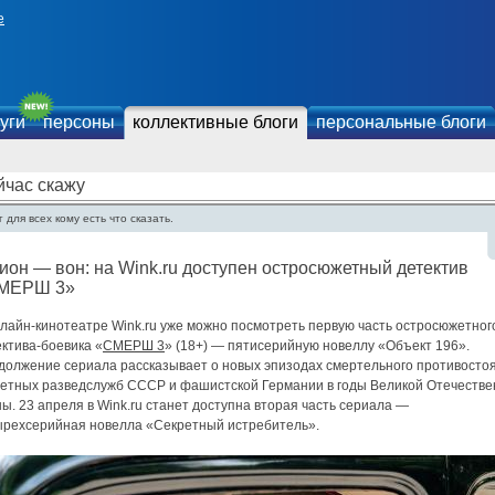
е
уги
персоны
коллективные блоги
персональные блоги
йчас скажу
 для всех кому есть что сказать.
он — вон: на Wink.ru доступен остросюжетный детектив
МЕРШ 3»
нлайн-кинотеатре Wink.ru уже можно посмотреть первую часть остросюжетног
ктива-боевика «
СМЕРШ 3
» (18+) — пятисерийную новеллу «Объект 196».
должение сериала рассказывает о новых эпизодах смертельного противосто
ретных разведслужб СССР и фашистской Германии в годы Великой Отечеств
ы. 23 апреля в Wink.ru станет доступна вторая часть сериала —
ырехсерийная новелла «Секретный истребитель».