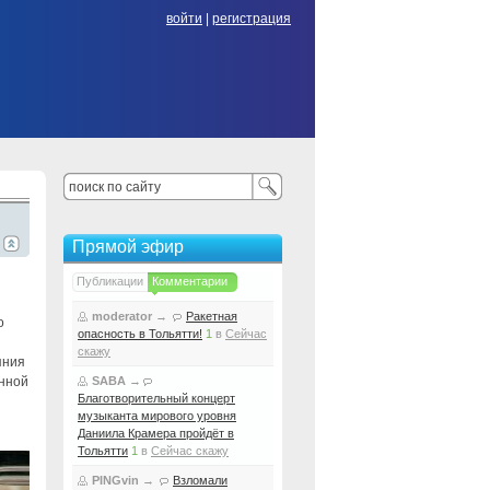
войти
|
регистрация
Прямой эфир
Публикации
Комментарии
moderator
→
Ракетная
о
опасность в Тольятти!
1
в
Сейчас
скажу
яния
енной
SABA
→
Благотворительный концерт
музыканта мирового уровня
Даниила Крамера пройдёт в
Тольятти
1
в
Сейчас скажу
PINGvin
→
Взломали