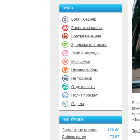
тема
Богач, бедняк
Болеем за наших
Братья меньшие
Здоровье или жизнь
Леди и медведи
Моя семья
Научим любого
Не тормози
Отдохни и ты
Полит просвет
В с
IT-дела
Мик
про
топ блоги
«Тве
Экспертное мнение
126.60
Тре
Сейчас скажу
73.87