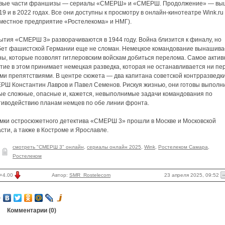
вые части франшизы — сериалы «СМЕРШ» и «СМЕРШ. Продолжение» — вы
19 и в 2022 годах. Все они доступны к просмотру в онлайн-кинотеатре Wink.ru
вместное предприятие «Ростелекома» и НМГ).
ытия «СМЕРШ 3» разворачиваются в 1944 году. Война близится к финалу, но
бет фашистской Германии еще не сломан. Немецкое командование вынашива
ны, которые позволят гитлеровским войскам добиться перелома. Самое актив
тие в этом принимает немецкая разведка, которая не останавливается ни пе
ми препятствиями. В центре сюжета — два капитана советской контрразведк
РШ Константин Лавров и Павел Семенов. Рискуя жизнью, они готовы выполн
ые сложные, опасные и, кажется, невыполнимые задачи командования по
тиводействию планам немцев по обе линии фронта.
мки остросюжетного детектива «СМЕРШ 3» прошли в Москве и Московской
сти, а также в Костроме и Ярославле.
смотреть "СМЕРШ 3" онлайн
,
сериалы онлайн 2025
,
Wink
,
Ростелеком Самара
,
Ростелеком
23 апреля 2025, 09:52
+4.00
Автор:
SMR_Rostelecom
Комментарии (
0
)