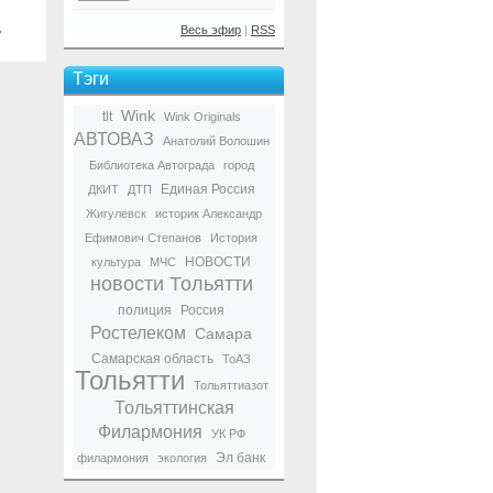
ь
Весь эфир
|
RSS
Тэги
Wink
tlt
Wink Originals
АВТОВАЗ
Анатолий Волошин
Библиотека Автограда
город
Единая Россия
ДКИТ
ДТП
Жигулевск
историк Александр
Ефимович Степанов
История
НОВОСТИ
культура
МЧС
новости Тольятти
полиция
Россия
Ростелеком
Самара
Самарская область
ТоАЗ
Тольятти
Тольяттиазот
Тольяттинская
Филармония
УК РФ
Эл банк
филармония
экология