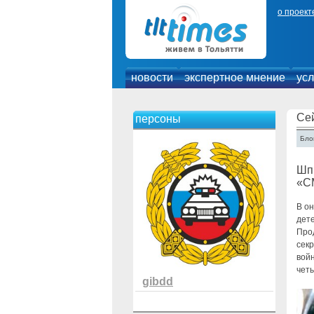
о проект
новости
экспертное мнение
усл
Се
персоны
Блог
Шпи
«С
В о
дете
Про
сек
войн
чет
gibdd