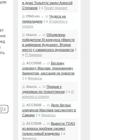
шли
в думе Тольятти занял Алексей
Степанов
1
в
Полит просвет
PINGvin
→
Чудеса на
перекладине
1
в
И коротко о
спорте
ет
klauss
→
Объявлены
ное
победители XI конкурса «Вместе
ред
в цифровое будущее». Второе
и
место у самарского журналиста
1
ить
в
IT-баранки
ACC0508
→
Беглому
олигарху Махлаю, признанному
банкротом, кассация не помогла
1
в
Финансы
klauss
→
Прорыв к
здоровью по-тольяттински
1
в
И
коротко о спорте
ACC0508
→
Дело беглых
0
олигархов Махлаев рассмотрят в
Самаре
1
в
Финансы
ACC0508
→
Вывести ТОАЗ
из вороха проблем сможет
только новый владелец
1
в
Финансы