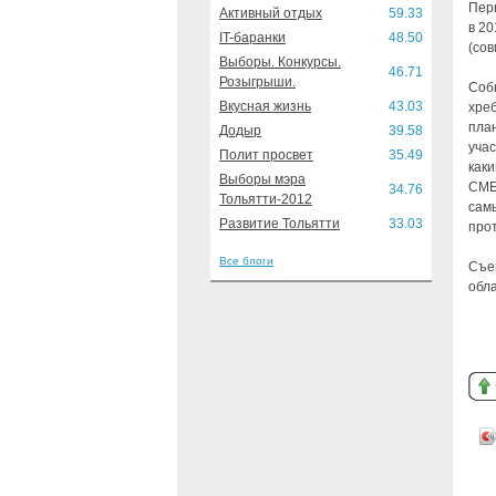
Пер
Активный отдых
59.33
в 20
IT-баранки
48.50
(со
Выборы. Конкурсы.
46.71
Розыгрыши.
Соб
Вкусная жизнь
43.03
хре
пла
Додыр
39.58
учас
Полит просвет
35.49
каки
Выборы мэра
СМЕ
34.76
Тольятти-2012
сам
Развитие Тольятти
33.03
про
Все блоги
Съе
обла