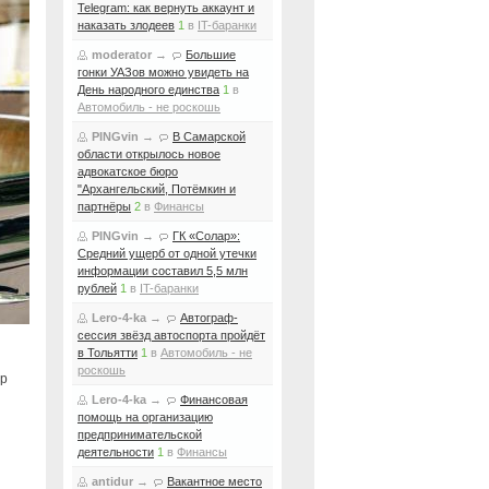
Telegram: как вернуть аккаунт и
наказать злодеев
1
в
IT-баранки
moderator
→
Большие
гонки УАЗов можно увидеть на
День народного единства
1
в
Автомобиль - не роскошь
PINGvin
→
В Самарской
области открылось новое
адвокатское бюро
"Архангельский, Потёмкин и
партнёры
2
в
Финансы
PINGvin
→
ГК «Солар»:
Средний ущерб от одной утечки
информации составил 5,5 млн
рублей
1
в
IT-баранки
Lero-4-ka
→
Автограф-
сессия звёзд автоспорта пройдёт
в Тольятти
1
в
Автомобиль - не
роскошь
ер
Lero-4-ka
→
Финансовая
помощь на организацию
предпринимательской
деятельности
1
в
Финансы
antidur
→
Вакантное место