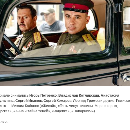
ериале снимались
Игорь Петренко, Владислав Котлярский, Анастасия
ульчина, Сергей Иванюк, Сергей Комаров, Леонид Громов
и другие. Режисс
екта — Михаил Кабанов («Живой», «Пять минут тишины. Море и горы»,
рская», «Анна и тайна теней», «Зацепка», «Напарники»).
йлер
.