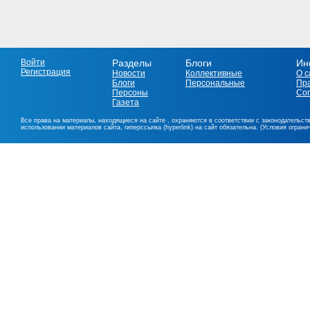
Войти
Разделы
Блоги
Ин
Регистрация
Новости
Коллективные
О с
Блоги
Персональные
Пр
Персоны
Со
Газета
Все права на материалы, находящиеся на сайте , охраняются в соответствии с законодательст
использовании материалов сайта, гиперссылка (hyperlink) на сайт обязательна. (Условия огран