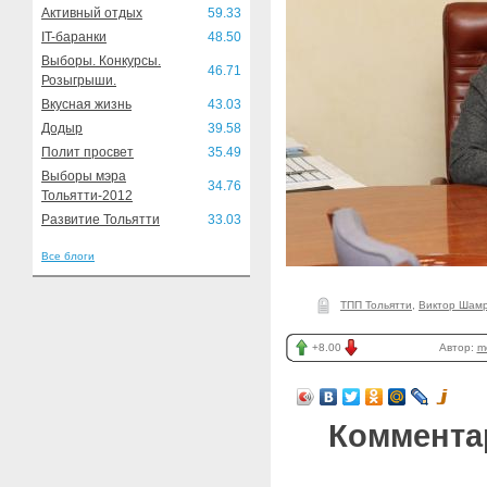
Активный отдых
59.33
IT-баранки
48.50
Выборы. Конкурсы.
46.71
Розыгрыши.
Вкусная жизнь
43.03
Додыр
39.58
Полит просвет
35.49
Выборы мэра
34.76
Тольятти-2012
Развитие Тольятти
33.03
Все блоги
ТПП Тольятти
,
Виктор Шам
+8.00
Автор:
m
Коммента