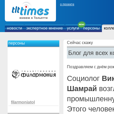
о проекте
новости
экспертное мнение
услуги
персоны
колл
Сейчас скажу
персоны
Блог для всех к
Поздравляем с днём ро
Социолог
Ви
Шамрай
возг
промышленну
filarmoniatol
Этого челове