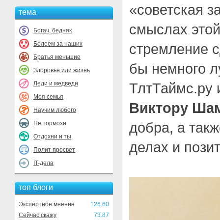
«советская з
тема
смыслах этой
Богач, бедняк
Болеем за наших
стремление с
Братья меньшие
бы немного л
Здоровье или жизнь
Леди и медведи
ТлтТаймс.ру 
Моя семья
Виктору Ша
Научим любого
добра, а так
Не тормози
Отдохни и ты
делах и пози
Полит просвет
IT-дела
топ блоги
Экспертное мнение
126.60
Сейчас скажу
73.87