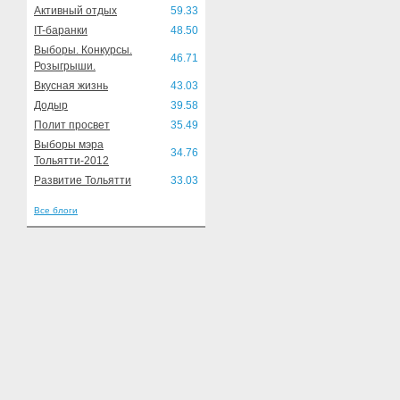
Активный отдых
59.33
IT-баранки
48.50
Выборы. Конкурсы.
46.71
Розыгрыши.
Вкусная жизнь
43.03
Додыр
39.58
Полит просвет
35.49
Выборы мэра
34.76
Тольятти-2012
Развитие Тольятти
33.03
Все блоги