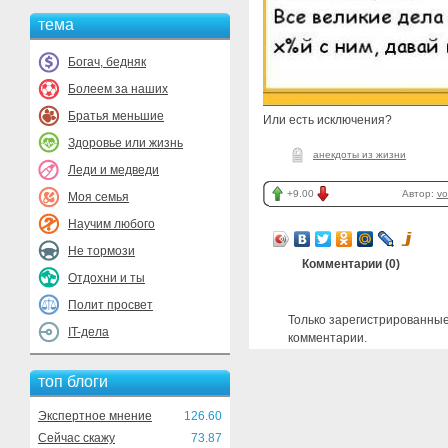
тема
Богач, бедняк
Болеем за наших
Братья меньшие
Или есть исключения?
Здоровье или жизнь
анекдоты из жизни
Леди и медведи
+9.00
Автор:
vo
Моя семья
Научим любого
Не тормози
Комментарии (
0
)
Отдохни и ты
Полит просвет
Только зарегистрированные
IT-дела
комментарии.
топ блоги
Экспертное мнение
126.60
Сейчас скажу
73.87