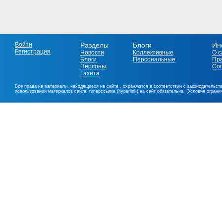
Войти
Разделы
Блоги
Ин
Регистрация
Новости
Коллективные
О с
Блоги
Персональные
Пр
Персоны
Со
Газета
Все права на материалы, находящиеся на сайте , охраняются в соответствии с законодательст
использовании материалов сайта, гиперссылка (hyperlink) на сайт обязательна. (Условия огран