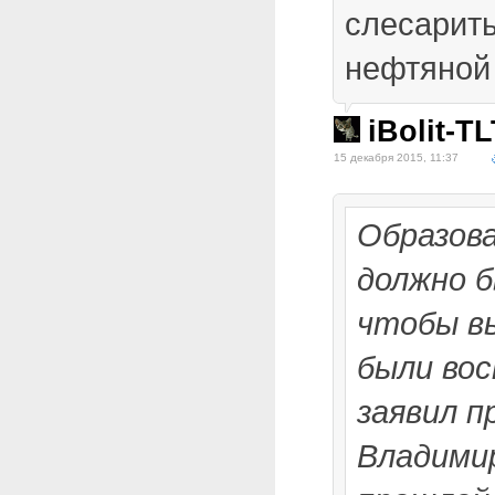
слесарить
нефтяной 
iBolit-T
15 декабря 2015, 11:37
Образова
должно 
чтобы вы
были во
заявил п
Владими