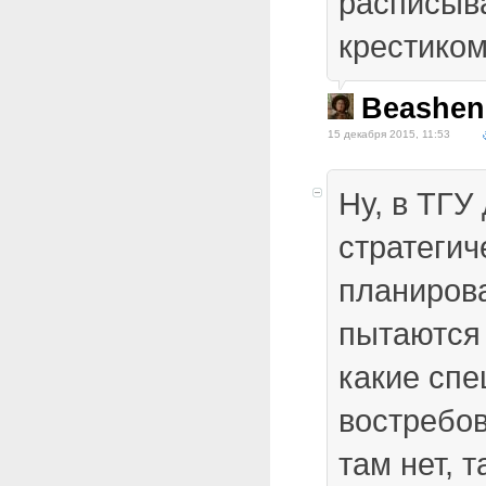
расписыв
крестико
Beashen
15 декабря 2015, 11:53
Ну, в ТГУ
стратегич
планирова
пытаются 
какие спе
востребо
там нет, 