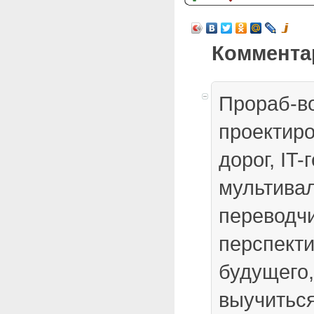
Коммента
Прораб-во
проектир
дорог, IT-
мультива
переводчи
перспект
будущего
выучиться