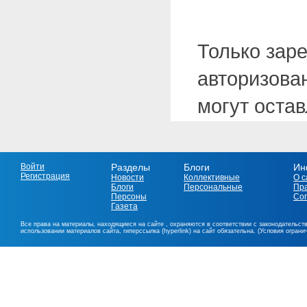
Только зар
авторизова
могут оста
Войти
Разделы
Блоги
Ин
Регистрация
Новости
Коллективные
О с
Блоги
Персональные
Пр
Персоны
Со
Газета
Все права на материалы, находящиеся на сайте , охраняются в соответствии с законодательст
использовании материалов сайта, гиперссылка (hyperlink) на сайт обязательна. (Условия огран