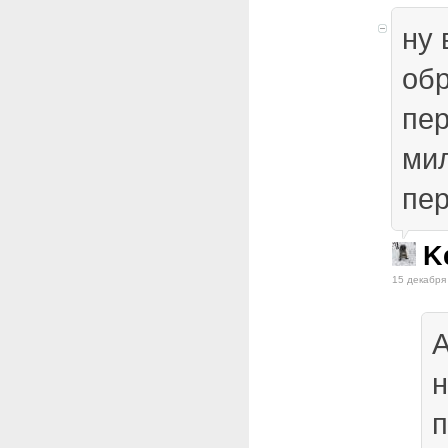
ну 
об
пе
ми
пе
K
15 декабря
А
н
п