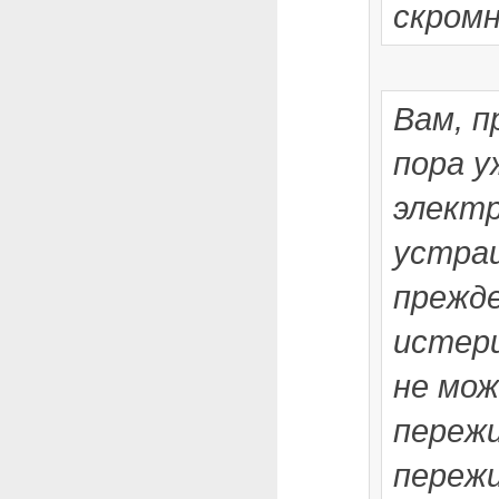
скром
Вам, п
пора у
элект
устра
прежд
истери
не мо
переж
пережи