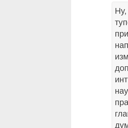
Ну,
туп
пр
нап
изм
доп
инт
нау
пра
гла
дум