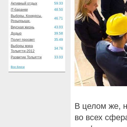
Активный отдых
59.33
IT-баранки
48.50
Выборы. Конкурсы.
46.71
Розыгрыши.
Вкусная жизнь
43.03
Додыр
39.58
Полит просвет
35.49
Выборы мэра
34.76
Тольятти-2012
Развитие Тольятти
33.03
Все блоги
В целом же,
во всех сфер