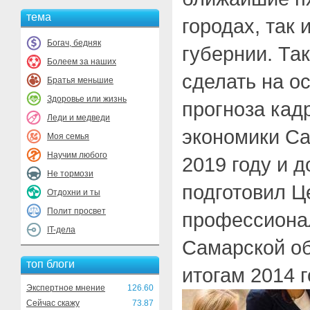
тема
городах, так 
Богач, бедняк
губернии. Та
Болеем за наших
сделать на о
Братья меньшие
Здоровье или жизнь
прогноза кад
Леди и медведи
экономики Са
Моя семья
Научим любого
2019 году и д
Не тормози
подготовил Ц
Отдохни и ты
Полит просвет
профессиона
IT-дела
Самарской о
топ блоги
итогам 2014 г
Экспертное мнение
126.60
Сейчас скажу
73.87