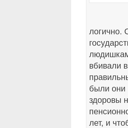
логично. 
государс
людишкам
вбивали 
правильн
были они
здоровы н
пенсионно
лет, и чт