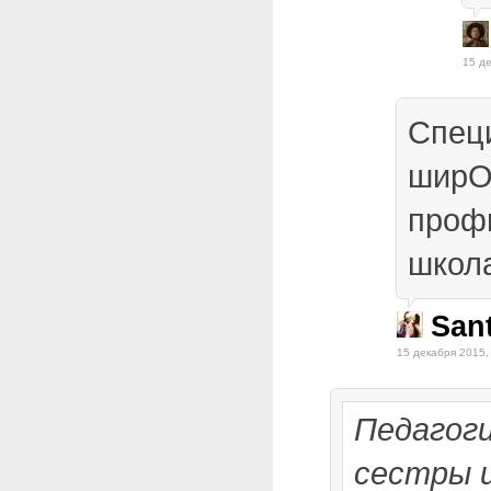
15 де
Спец
ширО
профи
школа
San
15 декабря 2015,
Педагоги
сестры и