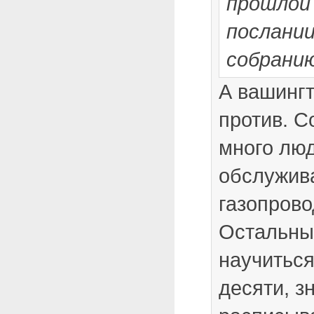
прошлой 
послани
собрани
А вашинг
против. С
много лю
обслужив
газопрово
Остальны
научиться
десяти, з