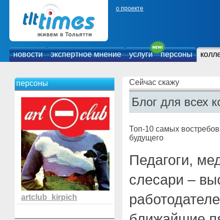
о проекте
новости
экспертное мнение
услуги
персоны
колл
Сейчас скажу
персоны
Блог для всех к
Топ-10 самых востребо
будущего
Педагоги, ме
слесари – вы
работодателе
artclub_kirpich
ближайшие пя