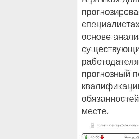
прогнозирова
специалистах
основе анали
существующи
работодателя
прогнозный п
квалификаци
обязанностей
месте.
Тольятти востребованные 
+16.00
Автор:
Ch