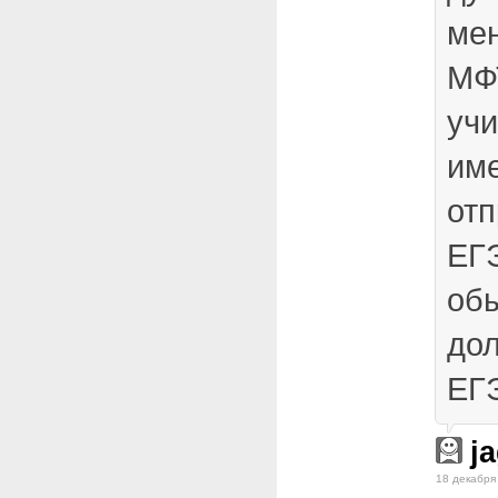
мен
МФТ
учи
им
отп
ЕГ
об
дол
ЕГ
j
18 декабря