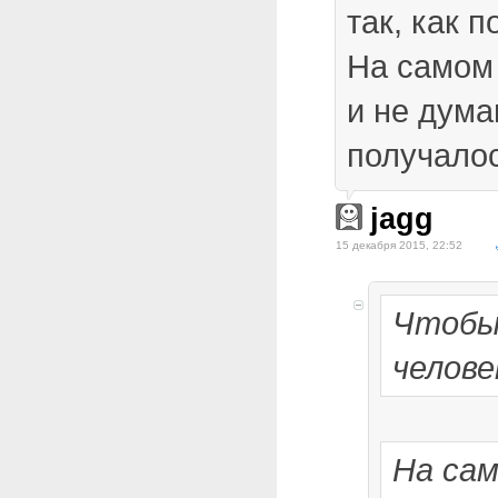
так, как 
На самом
и не дума
получало
jagg
15 декабря 2015, 22:52
Чтобы
челове
На сам