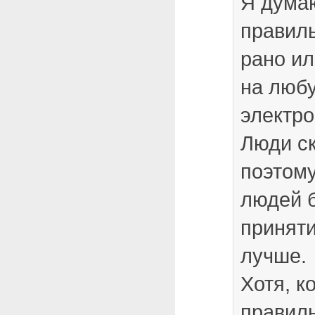
Я думаю
правиль
рано ил
на любу
электро
Люди ск
поэтом
людей б
приняти
лучше.
Хотя, к
правил