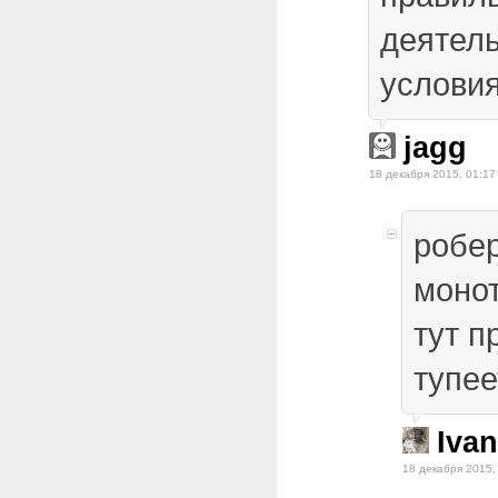
деятель
условия
jagg
18 декабря 2015, 01:17
робе
монот
тут п
тупее
Iva
18 декабря 2015,