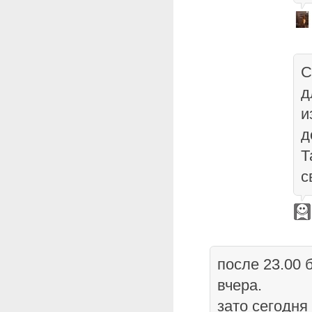
С
д
и
д
Т
с
после 23.00 
вчера.
зато сегодня 