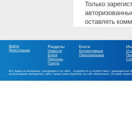
Только зарегис
авторизованные
оставлять комм
Войти
Разделы
Блоги
Ин
Регистрация
Новости
Коллективные
О с
Блоги
Персональные
Пр
Персоны
Со
Газета
Все права на материалы, находящиеся на сайте , охраняются в соответствии с законодательст
использовании материалов сайта, гиперссылка (hyperlink) на сайт обязательна. (Условия огран