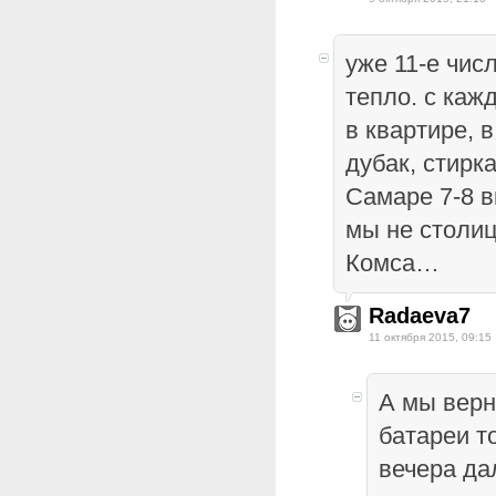
уже 11-е чис
тепло. с каж
в квартире, 
дубак, стирка
Самаре 7-8 в
мы не столиц
Комса…
Radaeva7
11 октября 2015, 09:15
А мы верн
батареи то
вечера да