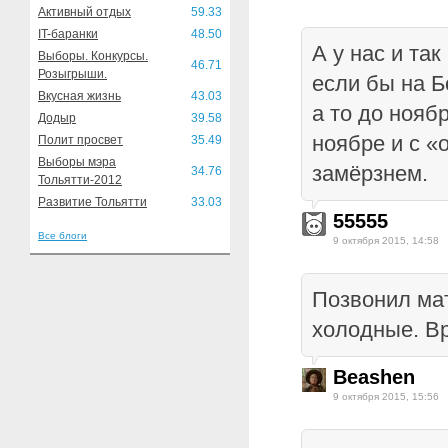
Активный отдых
59.33
IT-баранки
48.50
А у нас и та
Выборы. Конкурсы.
46.71
Розыгрыши.
если бы на Б
Вкусная жизнь
43.03
а то до нояб
Додыр
39.58
ноябре и с «
Полит просвет
35.49
Выборы мэра
замёрзнем.
34.76
Тольятти-2012
Развитие Тольятти
33.03
55555
Все блоги
9 октября 2015, 14:58
Позвонил ма
холодные. Вр
Beashen
9 октября 2015, 15:56