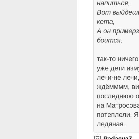
напиться,
Вот выйдешь
кота,
А он примерз
боится.
так-то ничег
уже дети изм
лечи-не лечи,
ждёмммм, ви
последнюю о
на Матросов
потеплели, 
ледяная.
Radaeva7