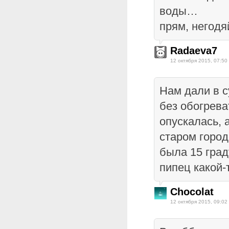
воды…
прям, негодя
Radaeva7
12 октября 2015, 07:50
Нам дали в с
без обогрева
опускалась, а
старом горо
была 15 гра
пипец какой-
Chocolat
12 октября 2015, 09:02