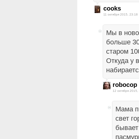
cooks
11 октября 2015, 23:18
Мы в ново
больше 30
старом 10
Откуда у в
набираетс
robocop
12 октября 2015,
Мама п
свет го
бывает
пасмур