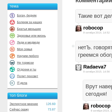
Комментарии
тема
Такие вот де
Богач, бедняк
Болеем за наших
robocop
Братья меньшие
9 октября 2015, 14:52
Здоровье или жизнь
Леди и медведи
нетЪ. говорят
Моя семья
греемся обог
Научим любого
Не тормози
Radaeva7
Отдохни и ты
9 октября 2015, 14:56
Полит просвет
IT-дела
Врут наве
сегодня!
топ блоги
Экспертное мнение
126.60
robocop
Сейчас скажу
73.87
9 октября 2015, 