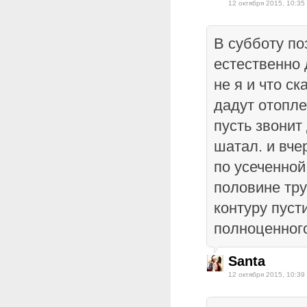
12 октября 2015, 10:35
В субботу по
естественно 
не я и что ск
дадут отопле
пусть звонит 
шатал. и вче
по усеченной
половине тру
контуру пуст
полноценног
Santa
12 октября 2015, 10:39