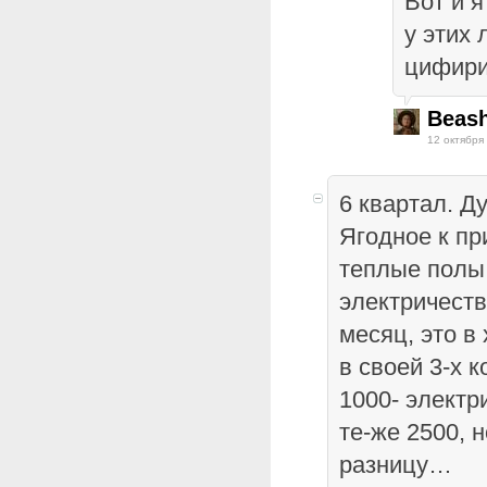
Вот и я
у этих
цифири
Beas
12 октября
6 квартал. Д
Ягодное к пр
теплые полы,
электричеств
месяц, это в
в своей 3-х 
1000- электр
те-же 2500, 
разницу…