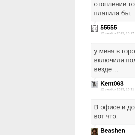
отопление то
платила бы.
55555
12 октября 2015, 10:17
у меня в гор
включили пол
везде…
Kent063
12 октября 2015, 10:31
В офисе и до
вот что.
Beashen