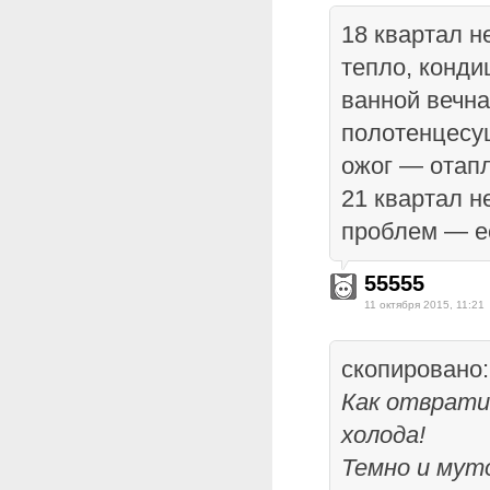
18 квартал н
тепло, конди
ванной вечн
полотенцесу
ожог — отапл
21 квартал н
проблем — е
55555
11 октября 2015, 11:21
скопировано:
Как отврати
холода!
Темно и мут