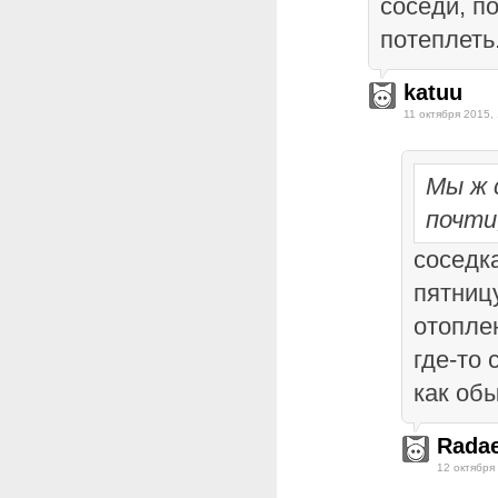
соседи, по
потеплеть
katuu
11 октября 2015,
Мы ж 
почти
соседка
пятниц
отопле
где-то 
как об
Rada
12 октября