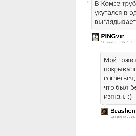
В Комсе тру
укутался в о
выглядывает 
PINGvin
12 октября 2015, 10:51
Мой тоже 
покрывало
согреться,
что был б
изгнан.
:)
Beashen
12 октября 2015,