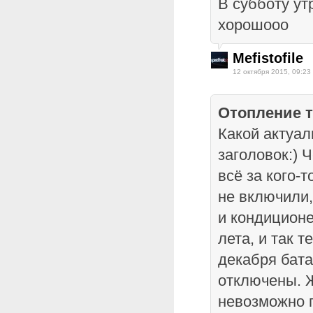
В субботу у
хорошооо
Mefistofile
12 октября 2015, 09:23
Отопление т
Какой актуал
заголовок:) 
всё за кого-т
не включили,
и кондиционе
лета, и так т
декабря бат
отключены. Ж
невозможно п