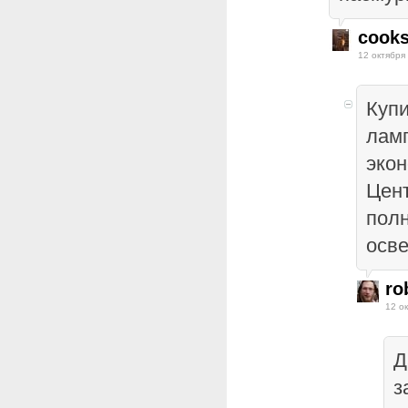
cook
12 октября
Купи
ламп
экон
Цен
пол
осв
ro
12 о
Д
з