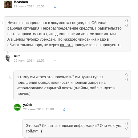
Beashen
22 июля 2014, 12:53
Ничего сенсационного в документах не увидел. Обычная
рабочая ситуация. Перераспределение средств. Правительство
на то и правительство, что должно этими делами заниматься.
А в целом глубоко убежден, что каждого чиновника надо в
обязательном порядке через
вот это
принудительно пропускать.
Kut
22 июля 2014, 12:57
а толку им через это проходить? им нужны курсы
повышения осведомленности и полный запрет на
использование открытой почты (гмайлы, майл, яндекс и
прочее)
ya2tlt
22 июля 2014, 13:00
↑
+
Это как? Лишить пиндосов информации? Они же с ума
сойдут.
:)