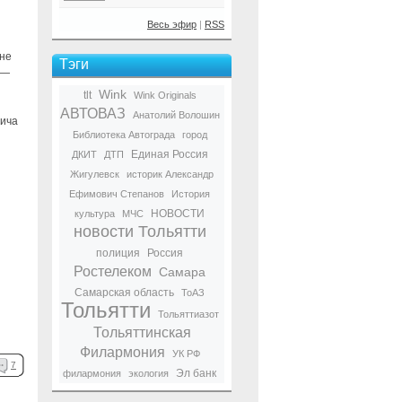
Весь эфир
|
RSS
 не
Тэги
 —
Wink
tlt
Wink Originals
АВТОВАЗ
Анатолий Волошин
вича
Библиотека Автограда
город
Единая Россия
ДКИТ
ДТП
Жигулевск
историк Александр
Ефимович Степанов
История
НОВОСТИ
культура
МЧС
новости Тольятти
полиция
Россия
Ростелеком
Самара
Самарская область
ТоАЗ
Тольятти
Тольяттиазот
Тольяттинская
Филармония
УК РФ
7
Эл банк
филармония
экология