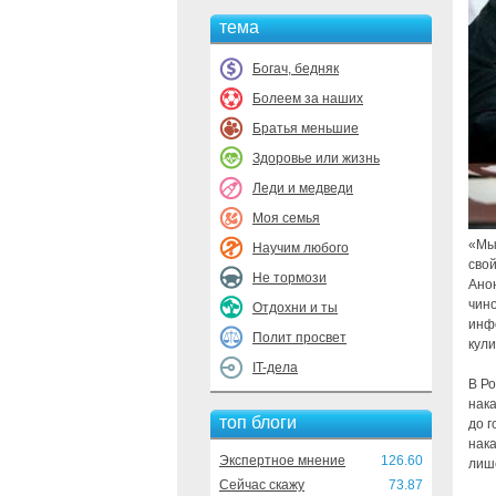
тема
Богач, бедняк
Болеем за наших
Братья меньшие
Здоровье или жизнь
Леди и медведи
Моя семья
«Мы
Научим любого
свой
Не тормози
Ано
чин
Отдохни и ты
инф
Полит просвет
кул
IT-дела
В Р
нак
топ блоги
до 
нак
Экспертное мнение
126.60
лише
Сейчас скажу
73.87