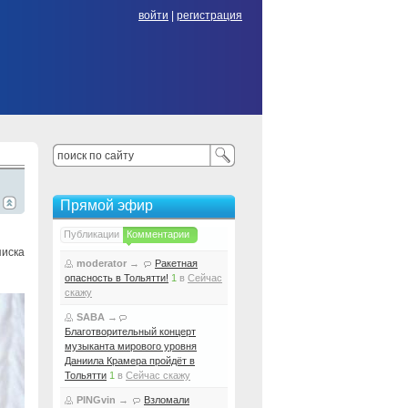
войти
|
регистрация
Прямой эфир
Публикации
Комментарии
писка
moderator
→
Ракетная
опасность в Тольятти!
1
в
Сейчас
скажу
SABA
→
Благотворительный концерт
музыканта мирового уровня
Даниила Крамера пройдёт в
Тольятти
1
в
Сейчас скажу
PINGvin
→
Взломали