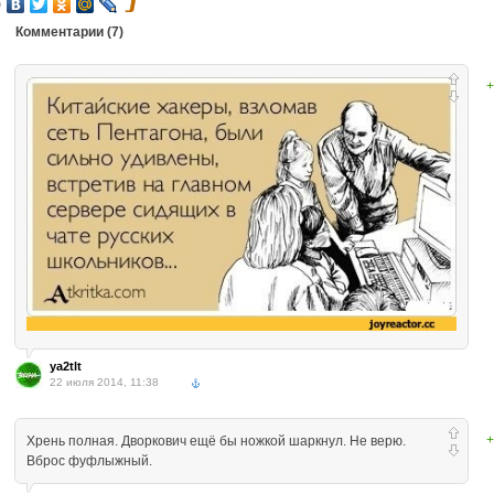
Комментарии (
7
)
+
ya2tlt
22 июля 2014, 11:38
+
Хрень полная. Дворкович ещё бы ножкой шаркнул. Не верю.
Вброс фуфлыжный.