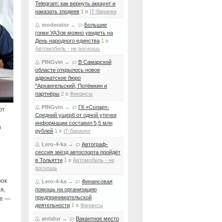
Telegram: как вернуть аккаунт и
наказать злодеев
1
в
IT-баранки
moderator
→
Большие
гонки УАЗов можно увидеть на
День народного единства
1
в
Автомобиль - не роскошь
PINGvin
→
В Самарской
области открылось новое
адвокатское бюро
"Архангельский, Потёмкин и
партнёры
2
в
Финансы
PINGvin
→
ГК «Солар»:
ют
Средний ущерб от одной утечки
информации составил 5,5 млн
и
рублей
1
в
IT-баранки
Lero-4-ka
→
Автограф-
сессия звёзд автоспорта пройдёт
в Тольятти
1
в
Автомобиль - не
роскошь
рок
Lero-4-ka
→
Финансовая
я,
помощь на организацию
предпринимательской
ае —
деятельности
1
в
Финансы
antidur
→
Вакантное место