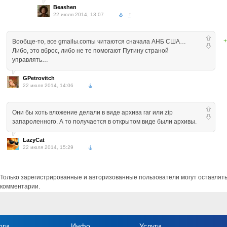
Beashen
22 июля 2014, 13:07
↑
+
Вообще-то, все gmailы.comы читаются сначала АНБ США…
Либо, это вброс, либо не те помогают Путину страной
управлять…
GPetrovitch
22 июля 2014, 14:06
Они бы хоть вложение делали в виде архива rar или zip
запароленного. А то получается в открытом виде были архивы.
LazyCat
22 июля 2014, 15:29
Только зарегистрированные и авторизованные пользователи могут оставлят
комментарии.
оги
Инфо
Услуги