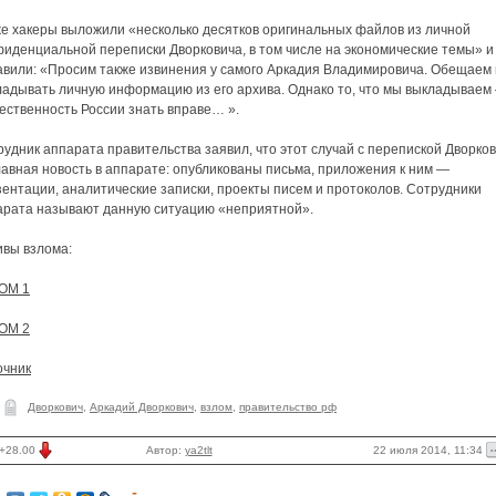
же хакеры выложили «несколько десятков оригинальных файлов из личной
фиденциальной переписки Дворковича, в том числе на экономические темы» и
авили: «Просим также извинения у самого Аркадия Владимировича. Обещаем
ладывать личную информацию из его архива. Однако то, что мы выкладываем
ественность России знать вправе… ».
удник аппарата правительства заявил, что этот случай с перепиской Дворко
авная новость в аппарате: опубликованы письма, приложения к ним —
ентации, аналитические записки, проекты писем и протоколов. Сотрудники
арата называют данную ситуацию «неприятной».
ивы взлома:
ОМ 1
ОМ 2
очник
Дворкович
,
Аркадий Дворкович
,
взлом
,
правительство рф
22 июля 2014, 11:34
+28.00
Автор:
ya2tlt