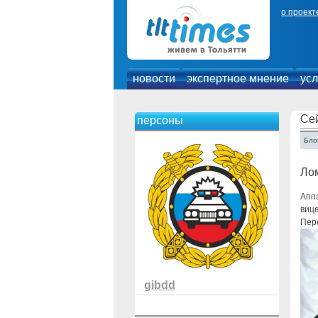
о проект
новости
экспертное мнение
усл
Се
персоны
Блог
Ло
Апп
виц
Пер
gibdd