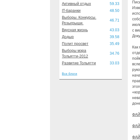
Пис
Активный отдых
59.33
Изв
IT-баранки
48.50
испо
Выборы. Конкурсы.
собс
46.71
Розыгрыши.
июль
Вкусная жизнь
43.03
с ви
Доку
Додыр
39.58
Полит просвет
35.49
Как 
Выборы мэра
отд
34.76
Тольятти-2012
пойм
Развитие Тольятти
33.03
всле
руко
Все блоги
нача
прав
этог
«ко
нева
дон
ФАЙ
ФАЙ
ФАЙ