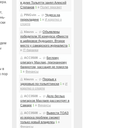
ера.
в думе Тольятти занял Алексей
Степанов
1
в
Полит просвет
т,
PINGvin
→
Чудеса на
нь-
перекладине
1
в
И коротко о
иски
спорте
klauss
→
Объявлены
победители XI конкурса «Вместе
в цифровое будущее». Второе
едем
место у самарского журналиста
1
ы
в
IT-баранки
ACC0508
→
Беглому
олигарху Махлаю, признанному
банкротом, кассация не помогла
ы в
1
в
Финансы
х пор
klauss
→
Прорыв к
здоровью по-тольяттински
1
в
И
коротко о спорте
ACC0508
→
Дело беглых
олигархов Махлаев рассмотрят в
Самаре
1
в
Финансы
ACC0508
→
Вывести ТОАЗ
из вороха проблем сможет
только новый владелец
1
в
Финансы