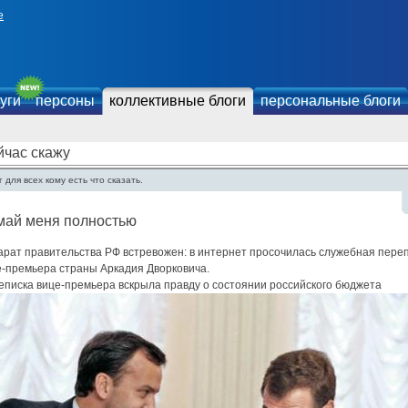
е
уги
персоны
коллективные блоги
персональные блоги
йчас скажу
 для всех кому есть что сказать.
май меня полностью
арат правительства РФ встревожен: в интернет просочилась служебная пере
е-премьера страны Аркадия Дворковича.
еписка вице-премьера вскрыла правду о состоянии российского бюджета