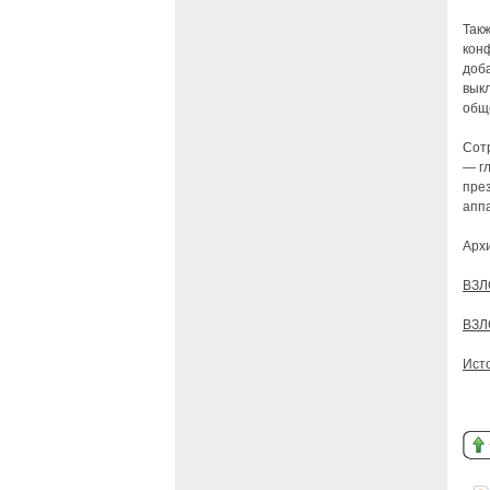
Так
кон
доб
вык
общ
Сотр
— гл
през
апп
Арх
ВЗЛ
ВЗЛ
Ист