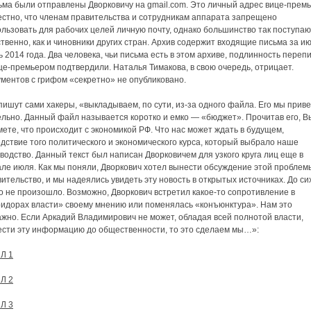
ьма были отправлены Дворковичу на gmail.com. Это личный адрес вице-премь
естно, что членам правительства и сотрудникам аппарата запрещено
льзовать для рабочих целей личную почту, однако большинство так поступаю
твенно, как и чиновники других стран. Архив содержит входящие письма за ию
 2014 года. Два человека, чьи письма есть в этом архиве, подлинность переп
це-премьером подтвердили. Наталья Тимакова, в свою очередь, отрицает.
ментов с грифом «секретно» не опубликовано.
пишут сами хакеры, «выкладываем, по сути, из-за одного файла. Его мы прив
ельно. Данный файл называется коротко и емко — «бюджет». Прочитав его, В
ете, что происходит с экономикой РФ. Что нас может ждать в будущем,
дствие того политического и экономического курса, который выбрало наше
водство. Данный текст был написан Дворковичем для узкого круга лиц еще в
ле июля. Как мы поняли, Дворкович хотел вынести обсуждение этой проблем
ительство, и мы надеялись увидеть эту новость в открытых источниках. До си
о не произошло. Возможно, Дворкович встретил какое-то сопротивление в
ридорах власти» своему мнению или поменялась «конъюнктура». Нам это
жно. Если Аркадий Владимирович не может, обладая всей полнотой власти,
ести эту информацию до общественности, то это сделаем мы…»:
Л 1
Л 2
Л 3