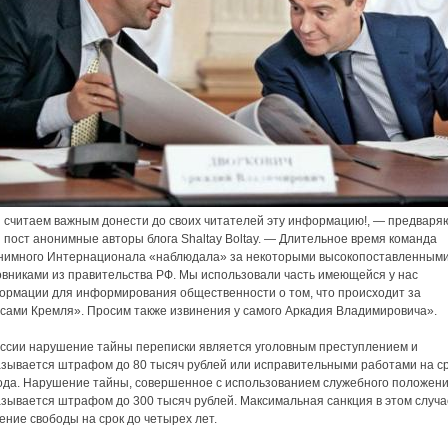
 считаем важным донести до своих читателей эту информацию!, — предваря
 пост анонимные авторы блога Shaltay Boltay. — Длительное время команда
нимного Интернационала «наблюдала» за некоторыми высокопоставленным
овниками из правительства РФ. Мы использовали часть имеющейся у нас
ормации для информирования общественности о том, что происходит за
исами Кремля». Просим также извинения у самого Аркадия Владимировича».
оссии нарушение тайны переписки является уголовным преступлением и
азывается штрафом до 80 тысяч рублей или исправительными работами на с
года. Нарушение тайны, совершенное с использованием служебного положени
азывается штрафом до 300 тысяч рублей. Максимальная санкция в этом случ
ние свободы на срок до четырех лет.