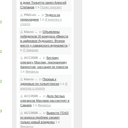
в думе Тольятти занял Алексей
Степанов
1
в
Полит просвет
PINGvin
→
Чудеса на
перекладине
1
в
И коротко о
2
спорте
klauss
→
Объявлены
победители XI конкурса «Вместе
в цифровое будущее». Второе
место у самарского журналиста
1
в
IT-баранки
2
ACC0508
→
Беглому
олигарху Махлаю, признанному
банкротом, кассация не помогла
1
в
Финансы
klauss
→
Прорыв к
2
здоровью по-тольяттински
1
в
И
коротко о спорте
ACC0508
→
Дело беглых
олигархов Махлаев рассмотрят в
Самаре
1
в
Финансы
3
ACC0508
→
Вывести ТОАЗ
из вороха проблем сможет
только новый владелец
1
в
Финансы