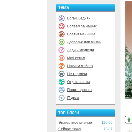
тема
Богач, бедняк
Болеем за наших
Братья меньшие
Здоровье или жизнь
Леди и медведи
Моя семья
Научим любого
Не тормози
Отдохни и ты
Полит просвет
IT-дела
топ блоги
Экспертное мнение
126.60
Сейчас скажу
73.87