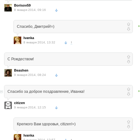
Borisov59
8 января 2014, 09:16
+
Спасибо, Дмитрий!=)
Ivanka
8 января 2014, 13:32
↑
С Рождеством!
Beashen
9 января 2014, 08:24
+
Спасибо за доброе поздравление, Иванка!
citizen
9 января 2014, 12:15
Крепкого Вам здоровья, citizen!=)
Ivanka
9 января 2014, 12:57
↑