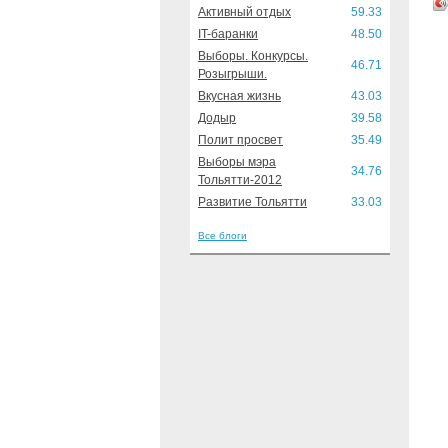
Активный отдых
59.33
IT-баранки
48.50
Выборы. Конкурсы.
46.71
Розыгрыши.
Вкусная жизнь
43.03
Додыр
39.58
Полит просвет
35.49
Выборы мэра
34.76
Тольятти-2012
Развитие Тольятти
33.03
Все блоги