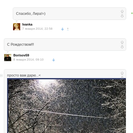
+
Спасибо, Лира!=)
Ivanka
7 января 2014, 22:58
↑
С Рождеством!!!
Borisov59
8 января 2014, 09:10
просто вам дарю...<