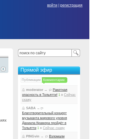
войти
|
регистрация
Прямой эфир
Публикации
Комментарии
moderator
→
Ракетная
опасность в Тольятти!
1
в
Сейчас
скажу
SABA
→
Благотворительный концерт
музыканта мирового уровня
ниях
Даниила Крамера пройдёт в
Тольятти
1
в
Сейчас скажу
PINGvin
→
Взломали