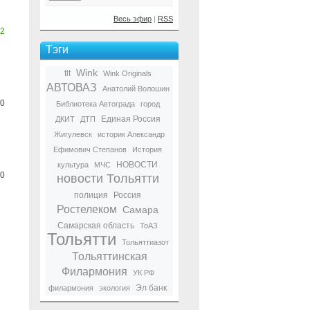
Весь эфир
|
RSS
2
Тэги
Wink
tlt
Wink Originals
АВТОВАЗ
Анатолий Волошин
0
Библиотека Автограда
город
Единая Россия
ДКИТ
ДТП
Жигулевск
историк Александр
Ефимович Степанов
История
НОВОСТИ
культура
МЧС
0
новости Тольятти
полиция
Россия
Ростелеком
Самара
Самарская область
ТоАЗ
Тольятти
Тольяттиазот
Тольяттинская
Филармония
УК РФ
Эл банк
филармония
экология