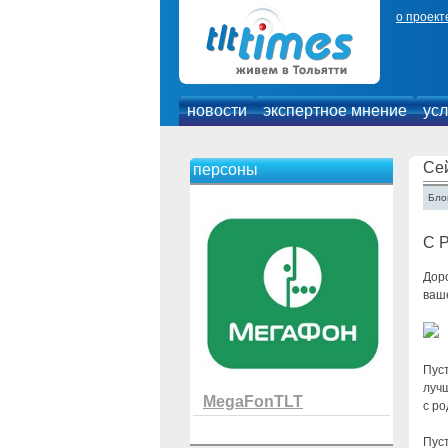
о проект
новости
экспертное мнение
усл
Се
персоны
Блог
С 
Дор
ваше
Пуст
луч
MegaFonTLT
с ро
Пуст