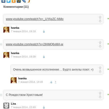
Комментарии (
11
)
+
www.youtube.com/watch?v=_UYAzZC-NMo
Ivanka
7 января 2014, 19:18
+
www.youtube.com/watch?v=2IHMQ6vMA-w
Ivanka
7 января 2014, 19:39
+
Очень возвышенное исполнение… Будто ангелы поют. =)
Ivanka
7 января 2014, 19:46
↑
+
С Рождеством Христовым!
Lira
7 января 2014, 22:40