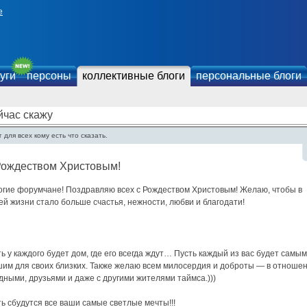
е
уги
персоны
коллективные блоги
персональные блоги
йчас скажу
 для всех кому есть что сказать.
Рождеством Христовым!
огие форумчане! Поздравляю всех с Рождеством Христовым! Желаю, чтобы в
й жизни стало больше счастья, нежности, любви и благодати!
ь у каждого будет дом, где его всегда ждут… Пусть каждый из вас будет самым
шим для своих близких. Также желаю всем милосердия и доброты — в отноше
дными, друзьями и даже с другими жителями таймса.)))
ь сбудутся все ваши самые светлые мечты!!!