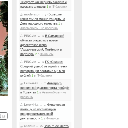
Telegram: как вернуть аккаунт и
наказать злодеев
1
в
IT-баранки
moderator
→
Большие
гонки УАЗов можно увидеть на
День народного единства
1
в
Автомобиль - не роскошь
PINGvin
→
В Самарской
области открылось новое
адвокатское бюро
"Архангельский, Потёмкин и
партнёры
2
в
Финансы
PINGvin
→
ГК «Солар»:
Средний ущерб от одной утечки
информации составил 5,5 млн
рублей
1
в
IT-баранки
Lero-4-ka
→
Автограф-
сессия звёзд автоспорта пройдёт
в Тольятти
1
в
Автомобиль - не
роскошь
Lero-4-ka
→
Финансовая
помощь на организацию
предпринимательской
11
деятельности
1
в
Финансы
antidur
→
Вакантное место