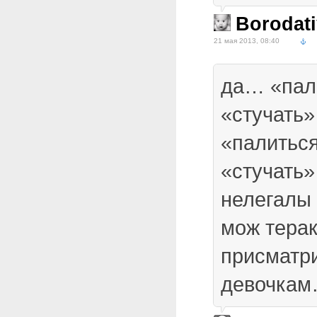
Borodati
21 мая 2013, 08:40
да… «палк
«стучать»
«палитьс
«стучать»
нелегал
мож терак
присматр
девочка