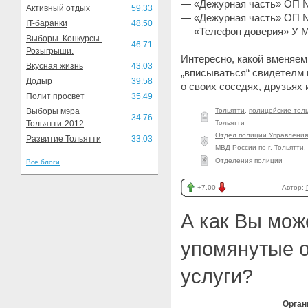
— «Дежурная часть» ОП №
Активный отдых
59.33
— «Дежурная часть» ОП №2
IT-баранки
48.50
— «Телефон доверия» У МВ
Выборы. Конкурсы.
46.71
Розыгрыши.
Интересно, какой вменяем
Вкусная жизнь
43.03
„вписываться“ свидетелм
Додыр
39.58
о своих соседях, друзьях 
Полит просвет
35.49
Выборы мэра
Тольятти
,
полицейские тол
34.76
Тольятти-2012
Тольятти
Отдел полиции Управления 
Развитие Тольятти
33.03
МВД России по г. Тольятти
Отделения полиции
Все блоги
+7.00
Автор:
А как Вы мож
упомянутые о
услуги?
Орган