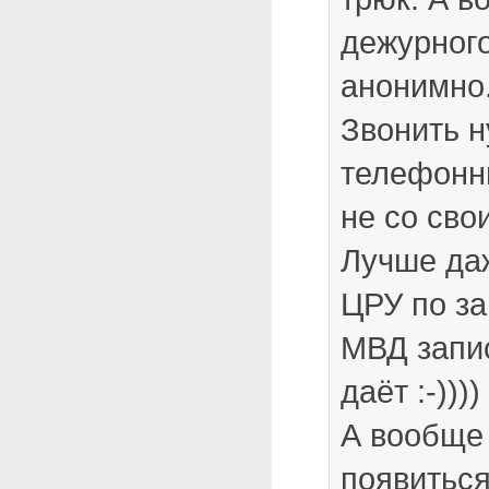
дежурного
анонимно
Звонить н
телефонны
не со сво
Лучше даж
ЦРУ по за
МВД запис
даёт :-))))
А вообще
появиться