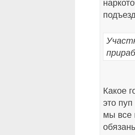
наркото
подъезд
Участ
прира
Какое г
это пуп
мы все 
обязаны