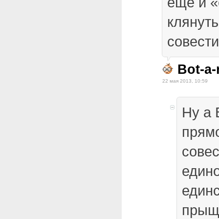
еще и «
клянуть
совести
Bot-a-
22 мая 2013, 10:59
Ну а 
прямо
совес
едино
един
прыщ 