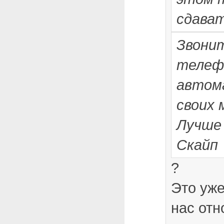
сдават
Звонит
телеф
автома
своих 
Лучше 
Скайп
?
Это уже
нас отн