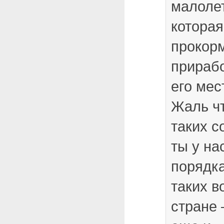
малоле
которая
прокор
прирабо
его мес
Жаль чт
таких с
ты у на
порядка
таких в
стране