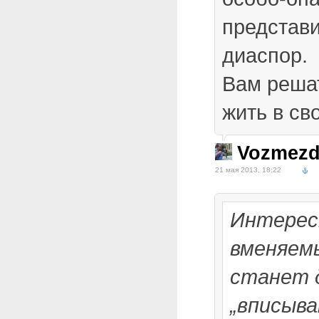
представи
диаспор.
Вам решат
жить в св
Vozmezd
21 мая 2013, 18:22
Интересн
вменяем
станет 
„вписыва