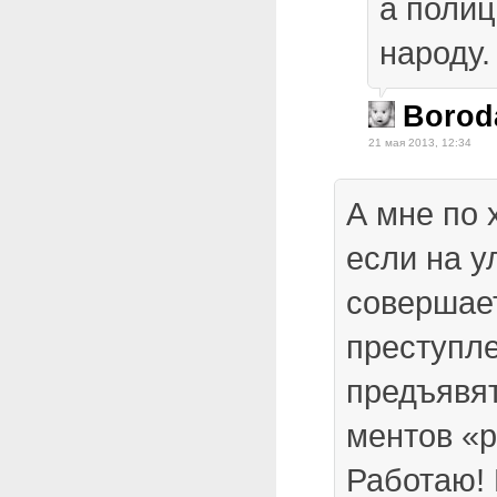
а полиц
народу.
Borod
21 мая 2013, 12:34
А мне по 
если на у
совершае
преступле
предъявят
ментов «
Работаю! 