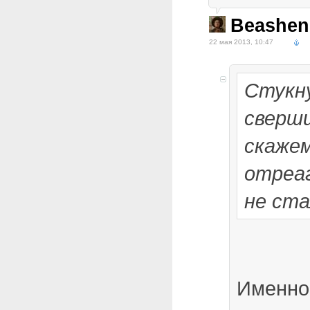
Beashen
22 мая 2013, 10:47
Стукну
сверши
скажем
отреаг
не ста
Именно