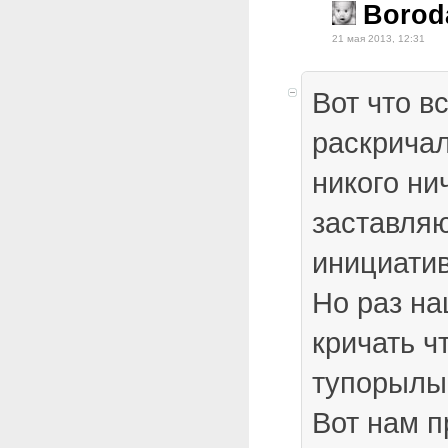
Borod
21 мая 2013, 12:31
Вот что в
раскрича
никого ни
заставляю
инициатив
Но раз н
кричать ч
тупорылые
Вот нам п