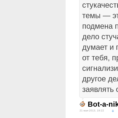
стукачест
темы — эт
подмена 
дело стуч
думает и 
от тебя, 
сигнализи
другое де
заявлять 
Bot-a-ni
21 мая 2013, 19:22