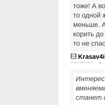
тоже! А в
то одной 
меньше. А
корить до 
то не спа
Krasav4i
21 мая 2013, 16:12
Интересн
вменяем
станет 