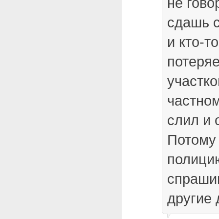
не гово
сдашь 
и кто-т
потеряе
участко
частном
слил и о
Потому 
полици
спрашив
другие 