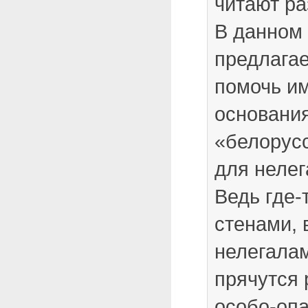
читают ра
В данном
предлага
помочь им
основания
«белорус
для нелег
Ведь где-
стенами, 
нелегалам
прячутся
особо-оп