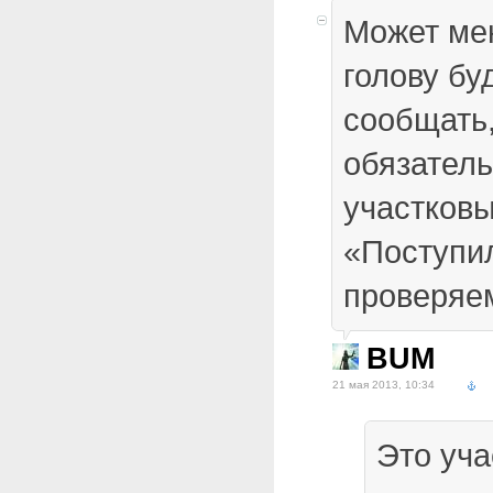
Может ме
голову бу
сообщать,
обязатель
участковы
«Поступил
проверяе
BUM
21 мая 2013, 10:34
Это уча