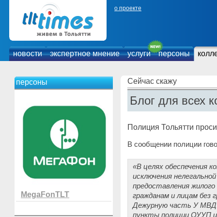
о проекте
новости
экспертное мнение
услуги
персоны
колл
Сейчас скажу
персоны
Блог для всех к
Полиция Тольятти просит
В сообщении полиции гово
«В целях обеспечения к
исключения нелегально
предоставления жилого
MegaFonTLT
гражданам и лицам без 
Дежурную часть У МВД 
пункты полиции ОУУП и