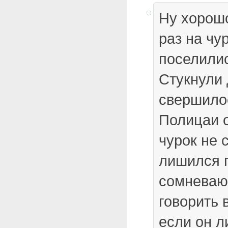
Ну хорошо
раз на чур
поселили
Стукнули 
свершилос
Полицаи 
чурок не 
лишился п
сомневаюс
говорить 
если он 