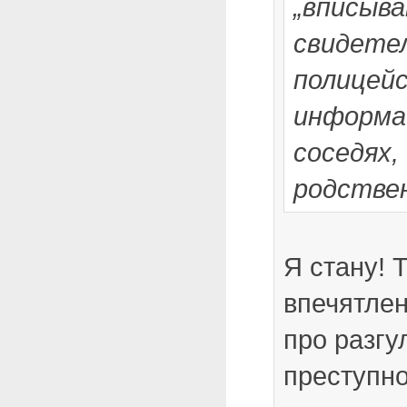
„вписыва
свидетел
полицей
информа
соседях,
родствен
Я стану! 
впечятлен
про разгу
преступно