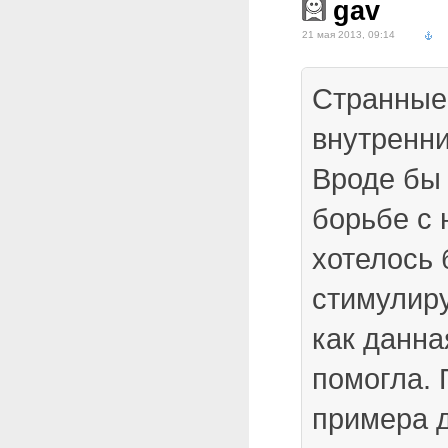
gav
21 мая 2013, 09:14
Странные
внутренн
Вроде бы
борьбе с 
хотелось
стимулир
как данн
помогла. 
примера 