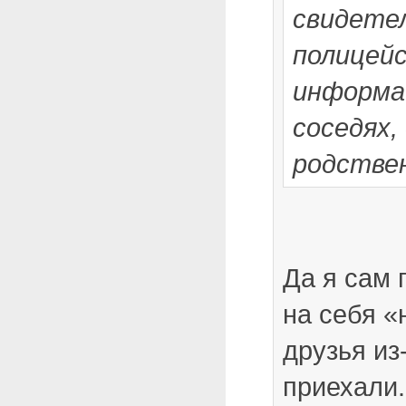
свидетел
полицей
информа
соседях,
родствен
Да я сам
на себя «
друзья из
приехали