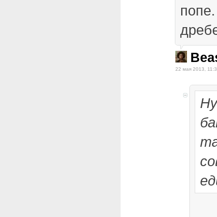
попе.
дреб
Bea
22 мая 2013, 11:
Ну
ба
та
со
ед