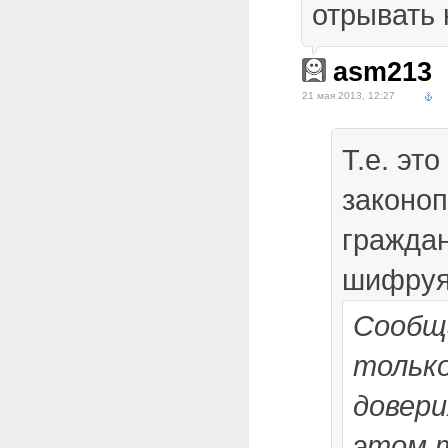
отрывать н
asm213
21 мая 2013, 12:27
Т.е. эт
законо
граждан
шифруя
Сообщ
тольк
довери
этом 