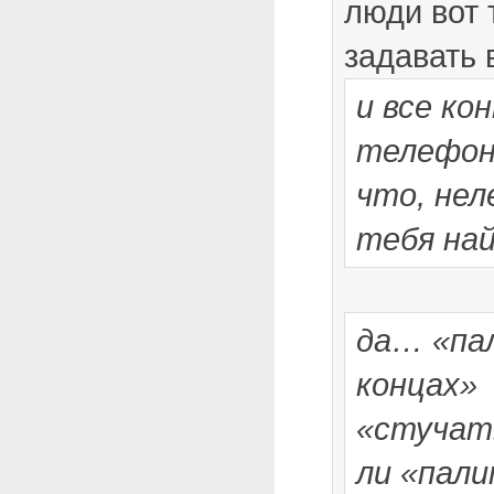
люди вот 
задавать
и все к
телефон
что, нел
тебя на
да… «пал
концах»
«стучат
ли «пал