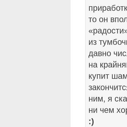
приработк
то он впо
«радости»
из тумбоч
давно чис
на крайня
купит шам
закончитс
ним, я ска
ни чем х
:)