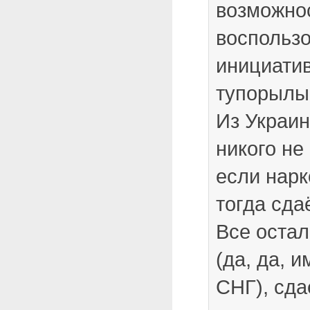
возможно
воспользо
инициатив
тупорылые 
Из Украи
никого не
если нарк
тогда сда
Все оста
(да, да,
СНГ), сда