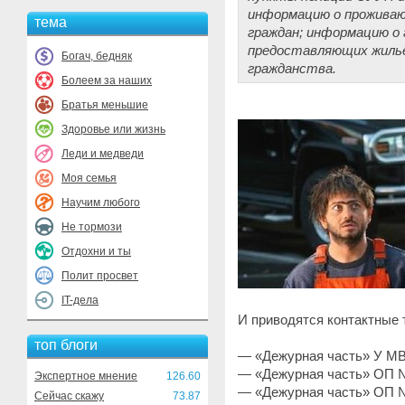
информацию о проживаю
тема
граждан; информацию о 
предоставляющих жильё
Богач, бедняк
гражданства.
Болеем за наших
Братья меньшие
Здоровье или жизнь
Леди и медведи
Моя семья
Научим любого
Не тормози
Отдохни и ты
Полит просвет
IT-дела
И приводятся контактные
топ блоги
— «Дежурная часть» У МВ
— «Дежурная часть» ОП №2
Экспертное мнение
126.60
— «Дежурная часть» ОП №
Сейчас скажу
73.87