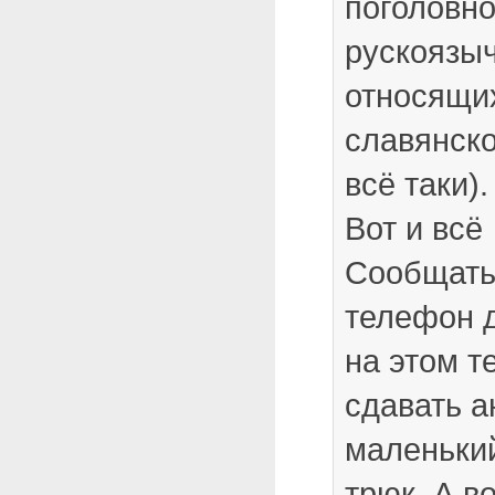
поголовно
рускоязы
относящих
славянск
всё таки).
Вот и всё
Сообщать 
телефон д
на этом 
сдавать а
маленьки
трюк. А в