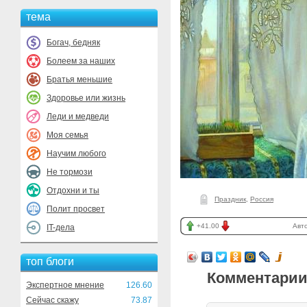
тема
Богач, бедняк
Болеем за наших
Братья меньшие
Здоровье или жизнь
Леди и медведи
Моя семья
Научим любого
Не тормози
Отдохни и ты
Праздник
,
Россия
Полит просвет
+41.00
Авт
IT-дела
топ блоги
Комментарии
Экспертное мнение
126.60
Сейчас скажу
73.87