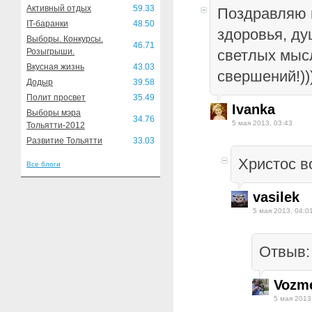
Активный отдых
59.33
Поздравляю 
IT-баранки
48.50
здоровья, ду
Выборы. Конкурсы.
46.71
Розыгрыши.
светлых мыс
Вкусная жизнь
43.03
свершений!))
Додыр
39.58
Полит просвет
35.49
Ivanka
Выборы мэра
34.76
5 мая 2013, 03:43
Тольятти-2012
Развитие Тольятти
33.03
Христос в
Все блоги
vasilek
5 мая 2013, 04:0
Отвыв:
Vozm
5 мая 2013