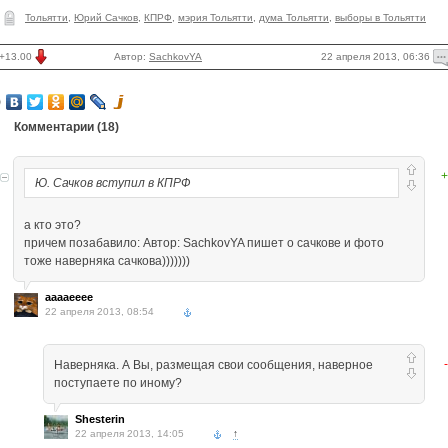
Тольятти
,
Юрий Сачков
,
КПРФ
,
мэрия Тольятти
,
дума Тольятти
,
выборы в Тольятти
22 апреля 2013, 06:36
+13.00
Автор:
SachkovYA
Комментарии (
18
)
+
Ю. Сачков вступил в КПРФ
а кто это?
причем позабавило: Автор: SachkovYA пишет о сачкове и фото
тоже наверняка сачкова)))))))
aaaaeeee
22 апреля 2013, 08:54
Наверняка. А Вы, размещая свои сообщения, наверное
поступаете по иному?
Shesterin
22 апреля 2013, 14:05
↑