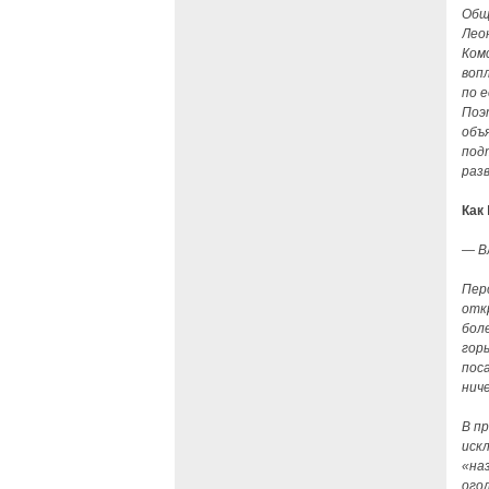
Общ
Лео
Ком
воп
по е
Поэ
объ
под
раз
Как
— В
Пер
отк
бол
гор
пос
ниче
В п
иск
«на
ого