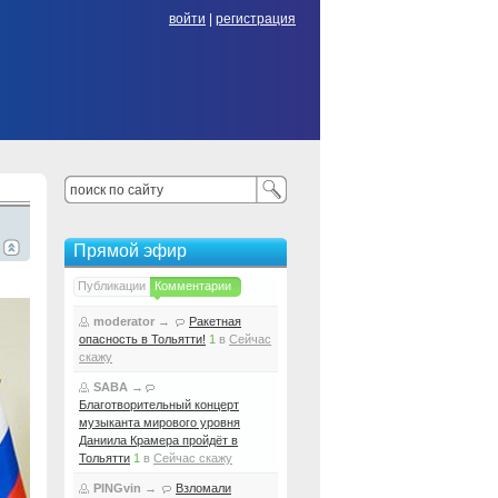
войти
|
регистрация
Прямой эфир
Публикации
Комментарии
moderator
→
Ракетная
опасность в Тольятти!
1
в
Сейчас
скажу
SABA
→
Благотворительный концерт
музыканта мирового уровня
Даниила Крамера пройдёт в
Тольятти
1
в
Сейчас скажу
PINGvin
→
Взломали