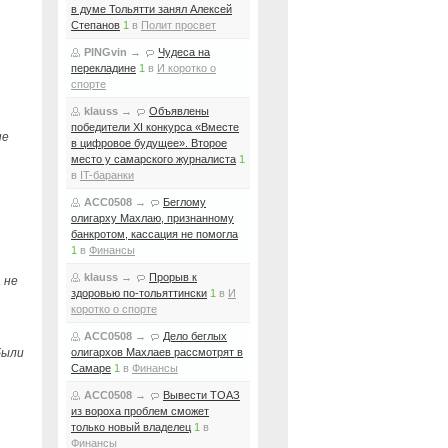
в думе Тольятти занял Алексей
Степанов
1
в
Полит просвет
PINGvin
→
Чудеса на
перекладине
1
в
И коротко о
спорте
klauss
→
Объявлены
победители XI конкурса «Вместе
не
в цифровое будущее». Второе
место у самарского журналиста
1
в
IT-баранки
ACC0508
→
Беглому
олигарху Махлаю, признанному
банкротом, кассация не помогла
1
в
Финансы
klauss
→
Прорыв к
 не
здоровью по-тольяттински
1
в
И
коротко о спорте
ACC0508
→
Дело беглых
были
олигархов Махлаев рассмотрят в
Самаре
1
в
Финансы
ACC0508
→
Вывести ТОАЗ
из вороха проблем сможет
только новый владелец
1
в
Финансы