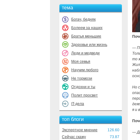
тема
Богач, бедняк
Болеем за наших
Братья меньшие
Поч
Здоровье или жизнь
— П
Леди и медведи
Тол
то 
Моя семья
Жил
Научим любого
наб
осн
Не тормози
Отдохни и ты
Но 
опа
Полит просвет
пер
IT-дела
дея
я и 
топ блоги
Поч
Экспертное мнение
126.60
— Д
Сейчас скажу
73.87