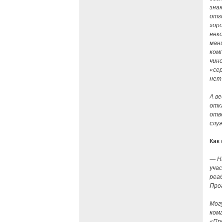
зна
отг
хор
нек
ман
ком
чин
«се
нет 
А в
отк
отв
слу
Как
— Н
уча
реа
Про
Могу
ком
«Пр