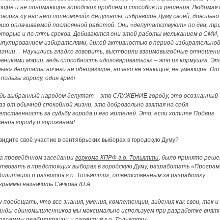
ющие и не понимающие городских проблем и способов их решения. Любимая 
оворка «у нас нет полномочий» депутаты, избравшие Думу своей, довольно
ошо оплачиваемой постоянной работой. Они «депутатствуют» по два, три
оторые и по пять сроков. Добиваются они этой работы мельканием в СМИ,
ипулированием избирателями, дикой активностью в период избирательно
пании… Научились гладко говорить, выстроили взаимовыгодные отношени
овниками мэрии, ведь способность «договариваться» – это их кормушка. Эт
рые» депутаты ничего не обещающие, ничего не знающие, не умеющие. От
пользы городу, один вред!
едь выбранный народом депутат – это СЛУЖЕНИЕ городу, это осознанный
аз от обычной спокойной жизни, это добровольно взятая на себя
етственность за судьбу города и его жителей. Это, если хотите Подвиг
жения городу и горожанам!
видите своё участие в сентябрьских выборах в городскую Думу?
а проведённом заседании
горкома КПРФ г.о. Тольятти
, было принято реш
ствовать в предстоящих выборах в городскую Думу, разработать «Програм
билитации и развития г.о. Тольятти», ответственным за разработку
граммы назначить Сачкова Ю.А.
 пообещать, что все знания, умения, компетенции, видения как свои, так и
анды единомышленников мы максимально используем при разработке внят
ограммы реабилитации и развития г.о. Тольятти».