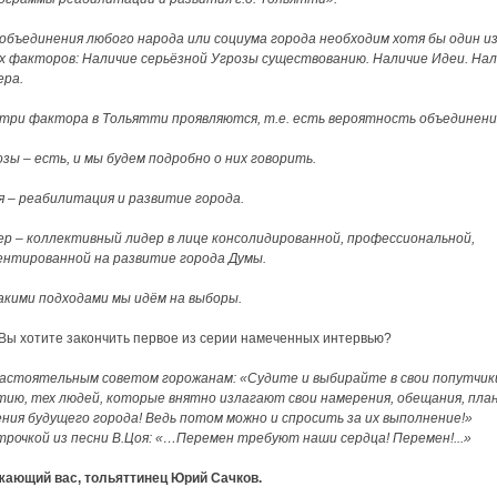
 объединения любого народа или социума города необходим хотя бы один и
х факторов: Наличие серьёзной Угрозы существованию. Наличие Идеи. На
ера.
 три фактора в Тольятти проявляются, т.е. есть вероятность объединени
зы – есть, и мы будем подробно о них говорить.
я – реабилитация и развитие города.
ер – коллективный лидер в лице консолидированной, профессиональной,
ентированной на развитие города Думы.
акими подходами мы идём на выборы.
Вы хотите закончить первое из серии намеченных интервью?
астоятельным советом горожанам: «Судите и выбирайте в свои попутчик
тию, тех людей, которые внятно излагают свои намерения, обещания, пла
ения будущего города! Ведь потом можно и спросить за их выполнение!»
трочкой из песни В.Цоя: «…Перемен требуют наши сердца! Перемен!...»
жающий вас, тольяттинец Юрий Сачков.