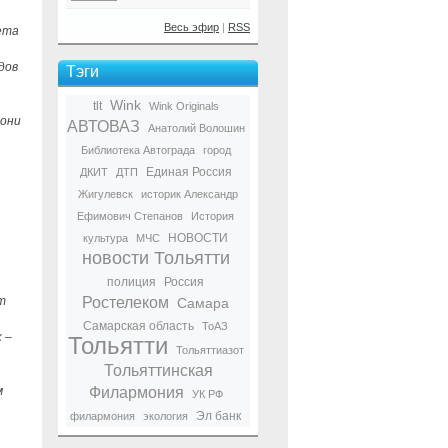
Весь эфир
|
RSS
ета
дов
Тэги
Wink
tlt
Wink Originals
 они
АВТОВАЗ
Анатолий Волошин
Библиотека Автограда
город
Единая Россия
ДКИТ
ДТП
Жигулевск
историк Александр
Ефимович Степанов
История
НОВОСТИ
культура
МЧС
новости Тольятти
полиция
Россия
т
Ростелеком
Самара
Самарская область
ТоАЗ
 –
Тольятти
Тольяттиазот
Тольяттинская
м
Филармония
УК РФ
Эл банк
филармония
экология