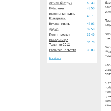
Дом
Активный отдых
59.33
вла
IT-баранки
48.50
вск
Выборы. Конкурсы.
46.71
Розыгрыши.
Пар
Вкусная жизнь
43.03
клоу
Додыр
39.58
Пар
Полит просвет
35.49
так
Выборы мэра
34.76
Тольятти-2012
Пар
Развитие Тольятти
33.03
(Ро
тех
Все блоги
Так
опр
поя
КПР
под
и е
при
кон
нам