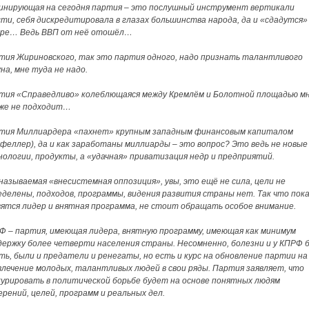
инирующая на сегодня партия – это послушный инструмент вертикали
сти, себя дискредитировала в глазах большинства народа, да и «сдадутся»
оре… Ведь ВВП от неё отошёл…
тия Жириновского, так это партия одного, надо признать талантливого
на, мне туда не надо.
тия «Справедливо» колеблющаяся между Кремлём и Болотной площадью м
же не подходит…
тия Миллиардера «пахнет» крупным западным финансовым капиталом
кфеллер), да и как заработаны миллиарды – это вопрос? Это ведь не новые
нологии, продукты, а «удачная» приватизация недр и предприятий.
 называемая «внесистемная оппозиция», увы, это ещё не сила, цели не
еделены, подходов, программы, видения развития страны нет. Так что пока
вятся лидер и внятная программа, не стоит обращать особое внимание.
Ф – партия, имеющая лидера, внятную программу, имеющая как минимум
держку более четверти населения страны. Несомненно, болезни и у КПРФ 
сть, были и предатели и ренегаты, но есть и курс на обновление партии на
влечение молодых, талантливых людей в свои ряды. Партия заявляет, что
курировать в политической борьбе будет на основе понятных людям
ерений, целей, программ и реальных дел.