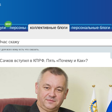
е
уги
персоны
коллективные блоги
персональные блоги
йчас скажу
 для всех кому есть что сказать.
Сачков вступил в КПРФ. Пять «Почему и Как»?