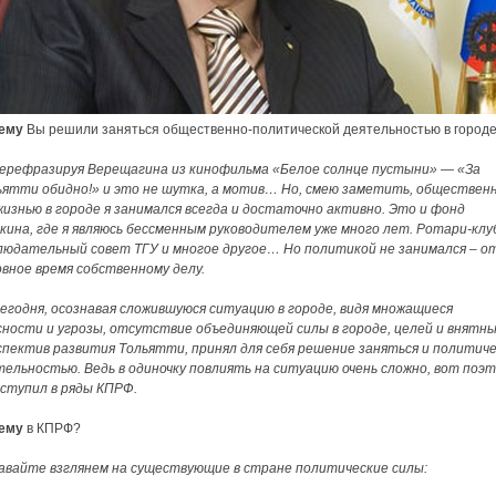
ему
Вы решили заняться общественно-политической деятельностью в город
ерефразируя Верещагина из кинофильма «Белое солнце пустыни» — «За
ьятти обидно!» и это не шутка, а мотив… Но, смею заметить, обществен
жизнью в городе я занимался всегда и достаточно активно. Это и фонд
кина, где я являюсь бессменным руководителем уже много лет. Ротари-клу
людательный совет ТГУ и многое другое… Но политикой не занимался – о
овное время собственному делу.
сегодня, осознавая сложившуюся ситуацию в городе, видя множащиеся
сности и угрозы, отсутствие объединяющей силы в городе, целей и внятн
спектив развития Тольятти, принял для себя решение заняться и политич
тельностью. Ведь в одиночку повлиять на ситуацию очень сложно, вот поэ
вступил в ряды КПРФ.
ему
в КПРФ?
авайте взглянем на существующие в стране политические силы: