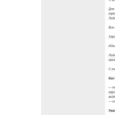
Для
трё
Лид
Все
Угро
Иде
Лид
ори
С т
Как
— Н
пар
вид
— с
Ува