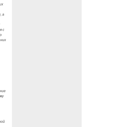
их
, а
й
я с
о
 них
ение
му
ной