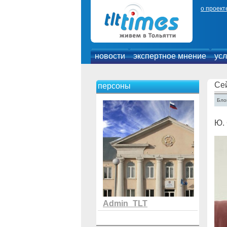
о проект
новости
экспертное мнение
усл
Се
персоны
Блог
Ю. 
Admin_TLT