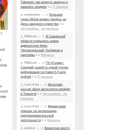
Telegram: как вернуть аккаунт и
наказать злодеев
1
в
IT-баранки
moderator
→
Большие
гонки УАЗов можно увидеть на
День народного единства
1
в
Автомобиль - не роскошь
е?
PINGvin
→
В Самарской
области открылось новое
адвокатское бюро
ной-
"Архангельский, Потёмкин и
партнёры
2
в
Финансы
б,
PINGvin
→
ГК «Солар»:
тдав
Средний ущерб от одной утечки
информации составил 5,5 млн
рублей
1
в
IT-баранки
Lero-4-ka
→
Автограф-
ых
сессия звёзд автоспорта пройдёт
еской
в Тольятти
1
в
Автомобиль - не
тому
роскошь
Lero-4-ka
→
Финансовая
помощь на организацию
предпринимательской
деятельности
1
в
Финансы
antidur
→
Вакантное место