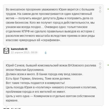
+
Во внезапное прозрение уважаемого Юрия верится с большим
трудом. На самом деле просматривается один единственный
мотив — получить мандат депутата Думы и поправить дела со
своим бизнесом. Кого же получит город в действительности, мы
узнаем как всегда поздно… Очевидно одно: тольяттинское
отделение КПРФ не сделало правильных выводов из истории с
расколом местечкого масштаба вследствие приема в свои ряды
классово чужеродных ей «серафимов».
kameshek-tlt
22 апреля 2013, 09:06
+
Юрий Сачков, бывший комсомальский вожак ВАЗовского разлива
эпохи Николая Брусникина.
Должен всем и много. В банки города ему вход заказан.
Есть брат Герман, близнец. Тоже всем должен.
Вот такие теперь подаются в коммунисты!
Цель похода Юрия в «политику» никакого отношения к политике,
проблемам города и его жителей не имеет.
Цель у него одна — Коммунизм в отдельно взятом собственном
кармане.