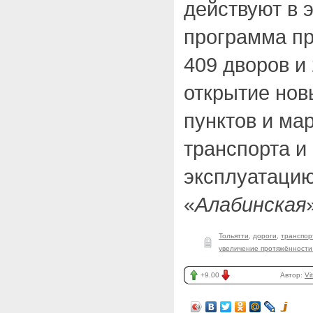
действуют в э
программа пр
409 дворов и 
открытие нов
пунктов и ма
транспорта и
эксплуатацию
«
Алабинская
Тольятти
,
дороги
,
транспор
увеличение протяжённости
+9.00
Автор:
Vi