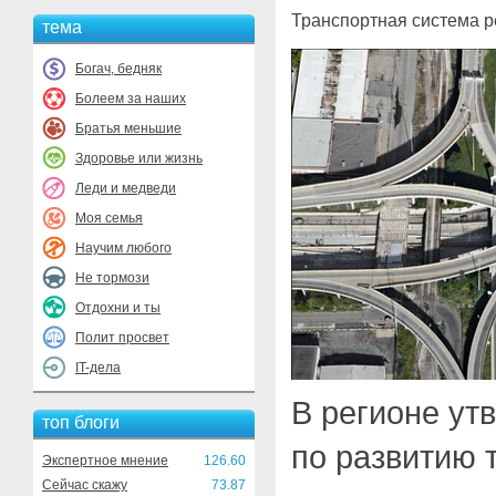
Транспортная система ре
тема
Богач, бедняк
Болеем за наших
Братья меньшие
Здоровье или жизнь
Леди и медведи
Моя семья
Научим любого
Не тормози
Отдохни и ты
Полит просвет
IT-дела
В регионе ут
топ блоги
по развитию 
Экспертное мнение
126.60
Сейчас скажу
73.87