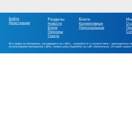
Войти
Разделы
Блоги
Ин
Регистрация
Новости
Коллективные
О с
Блоги
Персональные
Пр
Персоны
Со
Газета
Все права на материалы, находящиеся на сайте , охраняются в соответствии с законодательст
использовании материалов сайта, гиперссылка (hyperlink) на сайт обязательна. (Условия огран