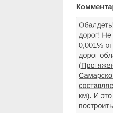
Коммента
Обалдеть!
дорог! Не
0,001% о
дорог обл
(
Протяжен
Самарско
составляе
км
). И эт
построить