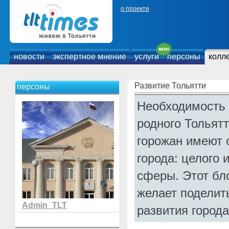
о проекте
новости
экспертное мнение
услуги
персоны
колл
Развитие Тольятти
персоны
Необходимость 
родного Тольятт
горожан имеют 
города: целого 
сферы. Этот бло
желает поделит
Admin_TLT
развития город