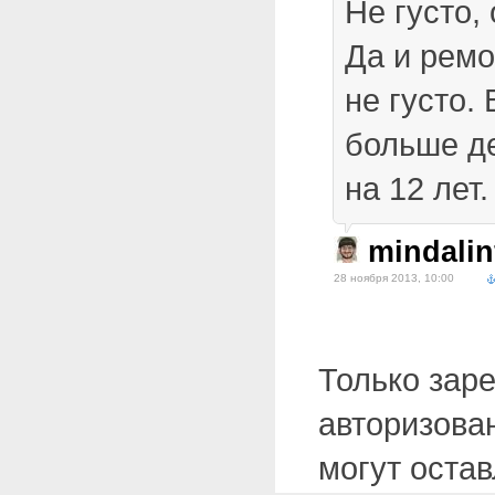
Не густо,
Да и ремо
не густо. 
больше де
на 12 лет.
mindalin
28 ноября 2013, 10:00
Только зар
авторизова
могут оста