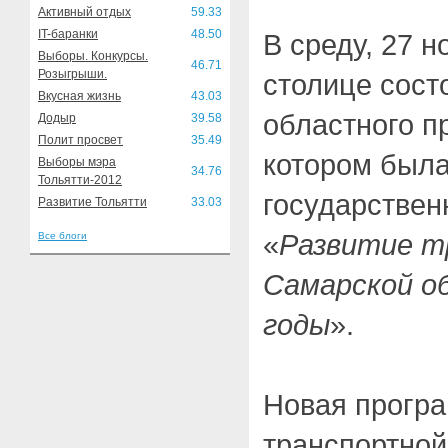
Активный отдых
59.33
IT-баранки
48.50
В среду, 27 н
Выборы. Конкурсы.
46.71
Розыгрыши.
столице сост
Вкусная жизнь
43.03
областного п
Додыр
39.58
Полит просвет
35.49
котором был
Выборы мэра
34.76
Тольятти-2012
государствен
Развитие Тольятти
33.03
«
Развитие т
Все блоги
Самарской об
годы
».
Новая програ
транспортно