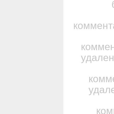
коммент
комме
удале
комм
удал
ком