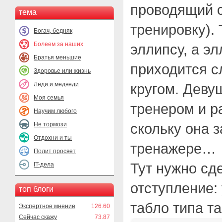
проводящий 
тема
тренировку). 
Богач, бедняк
Болеем за наших
эллипсу, а эл
Братья меньшие
приходится с
Здоровье или жизнь
Леди и медведи
кругом. Деву
Моя семья
тренером и р
Научим любого
скольку она 
Не тормози
Отдохни и ты
тренажере…
Полит просвет
Тут нужно сд
IT-дела
отступление:
топ блоги
табло типа та
Экспертное мнение
126.60
Сейчас скажу
73.87