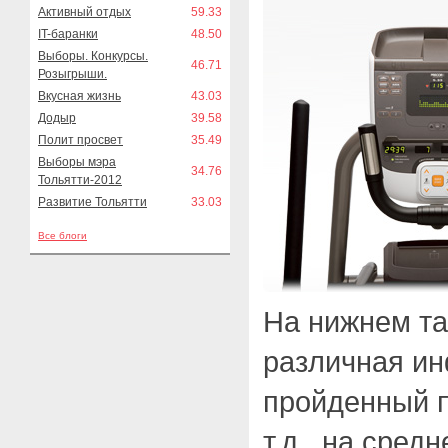
Активный отдых
59.33
IT-баранки
48.50
Выборы. Конкурсы.
46.71
Розыгрыши.
Вкусная жизнь
43.03
Додыр
39.58
Полит просвет
35.49
Выборы мэра
34.76
Тольятти-2012
Развитие Тольятти
33.03
Все блоги
На нижнем та
различная ин
пройденный п
т.д., на сред