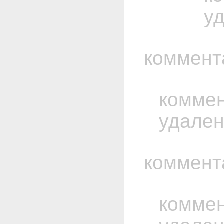
у
коммент
комме
удале
коммент
комме