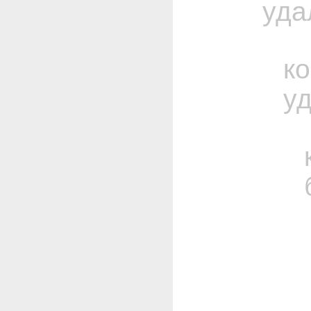
уда
к
у