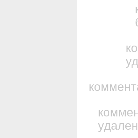
к
у
коммент
комме
удале