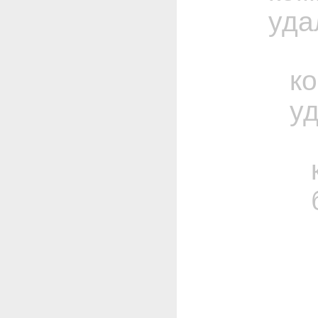
уда
к
у