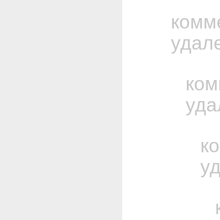
комм
удал
ком
уда
к
у