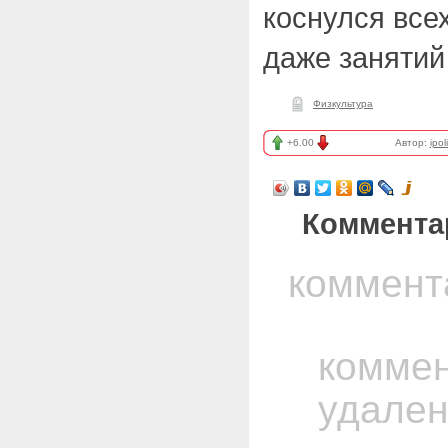
коснулся все
даже занятий
Физкультура
+6.00
Автор:
ipol
Коммента
коммент
комме
удале