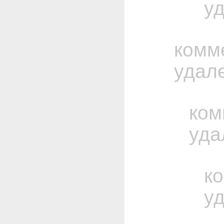
у
комм
удал
ком
уда
к
у