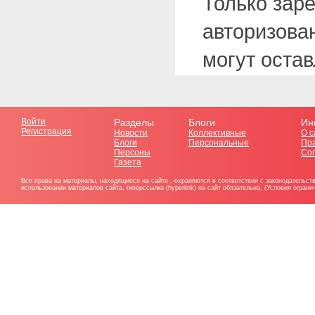
Только зар
авторизова
могут оста
Войти
Разделы
Блоги
Ин
Регистрация
Новости
Коллективные
О с
Блоги
Персональные
Пр
Персоны
Со
Газета
Все права на материалы, находящиеся на сайте , охраняются в соответствии с законодательст
использовании материалов сайта, гиперссылка (hyperlink) на сайт обязательна. (Условия огран