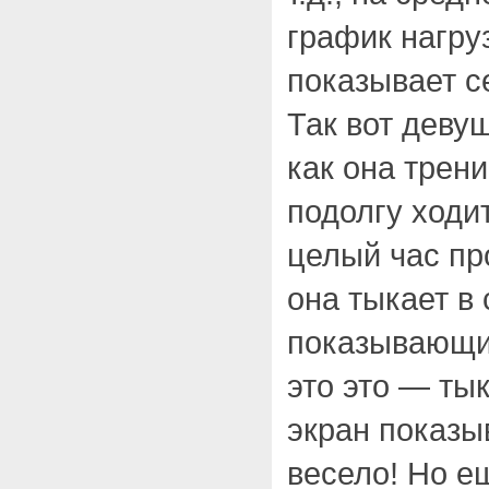
график нагру
показывает 
Так вот деву
как она трени
подолгу ходи
целый час про
она тыкает в
показывающий
это это — ты
экран показы
весело! Но е