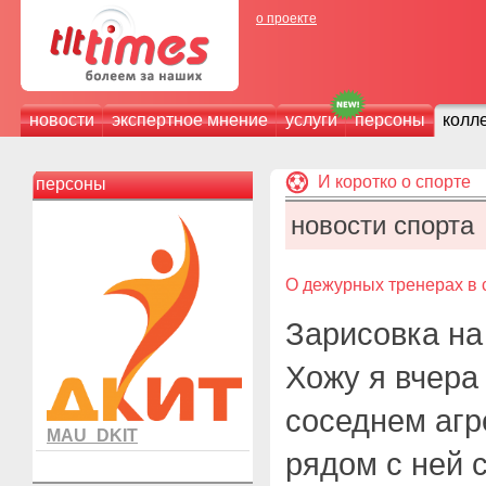
о проекте
новости
экспертное мнение
услуги
персоны
колл
И коротко о спорте
персоны
новости спорта
О дежурных тренерах в 
Зарисовка на
Хожу я вчера
соседнем агр
MAU_DKIT
рядом с ней 