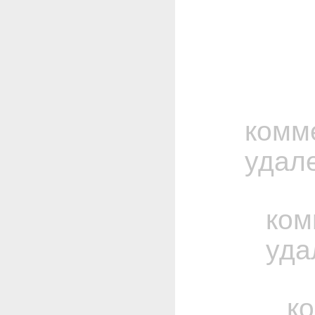
комм
удал
ком
уда
к