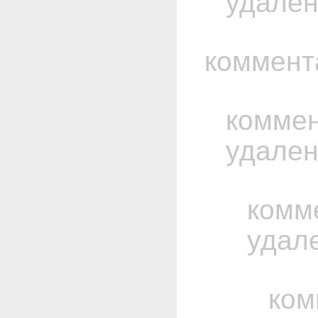
удале
коммент
комме
удале
комм
удал
ком