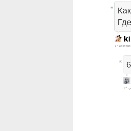
Ка
Где
ki
17 декабря
6
17 де