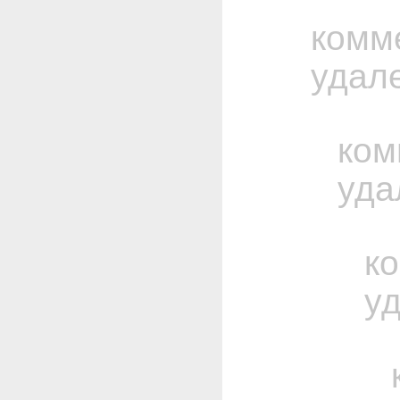
комм
удал
ком
уда
к
у