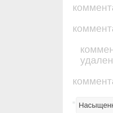
коммент
коммент
комме
удале
коммент
Насыщенн