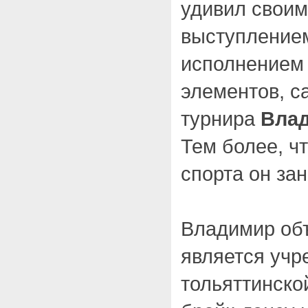
удивил свои
выступление
исполнением 
элементов, с
турнира
Влад
Тем более, ч
спорта он зан
Владимир объ
является учр
тольяттинско