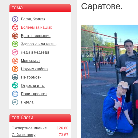
Саратове.
тема
Богач, бедняк
Болеем за наших
Братья меньшие
Здоровье или жизнь
Леди и медведи
Моя семья
Научим любого
Не тормози
Отдохни и ты
Полит просвет
IT-дела
топ блоги
Экспертное мнение
126.60
Сейчас скажу
73.87