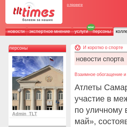
о проекте
новости
экспертное мнение
услуги
персоны
колл
И коротко о спорте
персоны
новости спорта
Взаимное обогащение и
Атлеты Самар
участие в ме
по уличному 
Admin_TLT
май», состоя