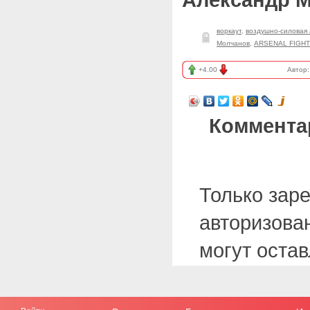
воркаут
,
воздушно-силовая 
Молчанов
,
ARSENAL FIGHT
+4.00
Автор
Коммента
Только зар
авторизова
могут оста