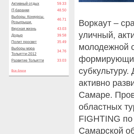
Активный отдых
59.33
IT-баранки
48.50
Выборы. Конкурсы.
46.71
Воркаут – ср
Розыгрыши.
Вкусная жизнь
43.03
уличный, акт
Додыр
39.58
Полит просвет
35.49
молодежной с
Выборы мэра
34.76
Тольятти-2012
формирующий
Развитие Тольятти
33.03
субкультуру.
Все блоги
активно разви
Самаре. Про
областных т
FIGHTING по 
Самарской о