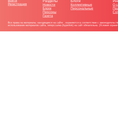
Войти
Разделы
Блоги
Ин
Регистрация
Новости
Коллективные
О с
Блоги
Персональные
Пр
Персоны
Со
Газета
Все права на материалы, находящиеся на сайте , охраняются в соответствии с законодательст
использовании материалов сайта, гиперссылка (hyperlink) на сайт обязательна. (Условия огран