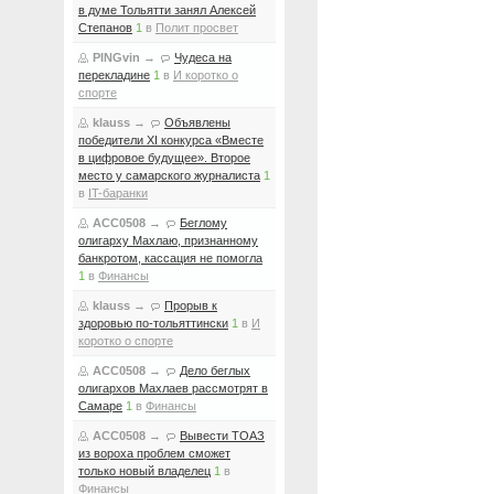
в думе Тольятти занял Алексей
Степанов
1
в
Полит просвет
PINGvin
→
Чудеса на
перекладине
1
в
И коротко о
спорте
klauss
→
Объявлены
победители XI конкурса «Вместе
в цифровое будущее». Второе
место у самарского журналиста
1
в
IT-баранки
ACC0508
→
Беглому
олигарху Махлаю, признанному
банкротом, кассация не помогла
1
в
Финансы
klauss
→
Прорыв к
здоровью по-тольяттински
1
в
И
коротко о спорте
ACC0508
→
Дело беглых
олигархов Махлаев рассмотрят в
Самаре
1
в
Финансы
ACC0508
→
Вывести ТОАЗ
из вороха проблем сможет
только новый владелец
1
в
Финансы