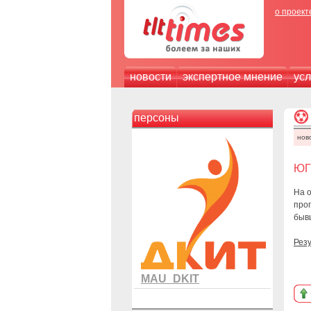
о проект
новости
экспертное мнение
усл
персоны
нов
ЮГП
На о
про
быв
Рез
MAU_DKIT