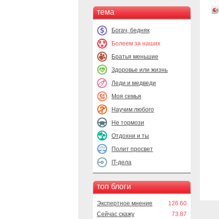
тема
Богач, бедняк
Болеем за наших
Братья меньшие
Здоровье или жизнь
Леди и медведи
Моя семья
Научим любого
Не тормози
Отдохни и ты
Полит просвет
IT-дела
топ блоги
Экспертное мнение
126.60
Сейчас скажу
73.87