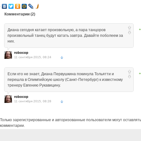
Комментарии (
2
)
+
Диана сегодня катает произвольную, а пара танцоров
произвольный танец будут катать завтра. Давайте поболеем за
них.
robocop
11 сентября 2015, 08:24
+
Если кто не знает, Диана Первушкина покинула Тольятти и
перешла в Олимпийскую школу (Санкт-Петербург) к известному
тренеру Евгению Рукавицину.
robocop
11 сентября 2015, 08:28
Только зарегистрированные и авторизованные пользователи могут оставлят
комментарии.