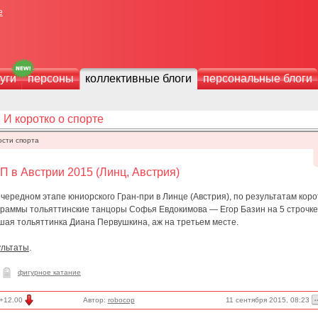
е
уги
персоны
коллективные блоги
персональные блоги
И коротко о спорте
ости спорта
 в Австрии 2015 (Линц, Австрия)
чередном этапе юниорского Гран-при в Линце (Австрия), по результатам коро
граммы тольяттинские танцоры Софья Евдокимова — Егор Базин на 5 строчке
шая тольяттинка Диана Первушкина, аж на третьем месте.
ультаты
.
фигурное катание
11 сентября 2015, 08:23
+12.00
Автор:
robocop