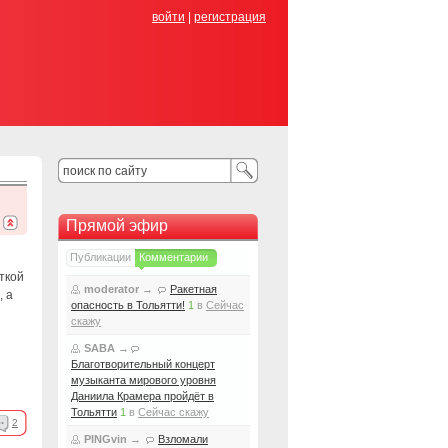
войти
|
регистрация
Прямой эфир
Публикации
Комментарии
ткой
moderator
→
Ракетная
, а
опасность в Тольятти!
1
в
Сейчас
скажу
SABA
→
Благотворительный концерт
музыканта мирового уровня
Даниила Крамера пройдёт в
Тольятти
1
в
Сейчас скажу
2
PINGvin
→
Взломали