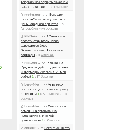
Telegram: как вернуть аккаунт и
наказать злодеев
1
в
IT-баранки
moderator
→
Большие
гонки УАЗов можно увидеть на
День народного единства
1
в
1
Автомобиль - не роскошь
PINGvin
→
В Самарской
области открылось новое
адвокатское бюро
"Архангельский, Потёмкин и
партнёры
2
в
Финансы
PINGvin
→
ГК «Солар»:
Средний ущерб от одной утечки
2
информации составил 5,5 млн
рублей
1
в
IT-баранки
Lero-4-ka
→
Автограф-
сессия звёзд автоспорта пройдёт
в Тольятти
1
в
Автомобиль - не
роскошь
Lero-4-ka
→
Финансовая
ь
помощь на организацию
предпринимательской
деятельности
1
в
Финансы
antidur
→
Вакантное место