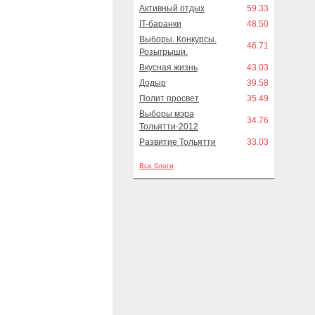
Активный отдых
59.33
IT-баранки
48.50
Выборы. Конкурсы.
46.71
Розыгрыши.
Вкусная жизнь
43.03
Додыр
39.58
Полит просвет
35.49
Выборы мэра
34.76
Тольятти-2012
Развитие Тольятти
33.03
Все блоги