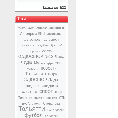
Весь эфир
|
RSS
Тэги
автогонки
"Мега-Лада"
Автоваз
Автодром КВЦ
автокросс
автоспорт
автоспорт
Тольятти
гандбол
Дмитрий
каратэ
Брагин
КСДЮСШОР №12 Лада
Лада
Мега-Лада
ММА
новости
новости
Тольятти
Самара
СДЮСШОР Лада
спидвей
спидвей
спорт
Тольятти
спорт
Тольятти
СТК
стадион Торпедо
им. Анатолия Степанова
Тольятти
ТСТК "Лада"
футбол
ХК "Лада"