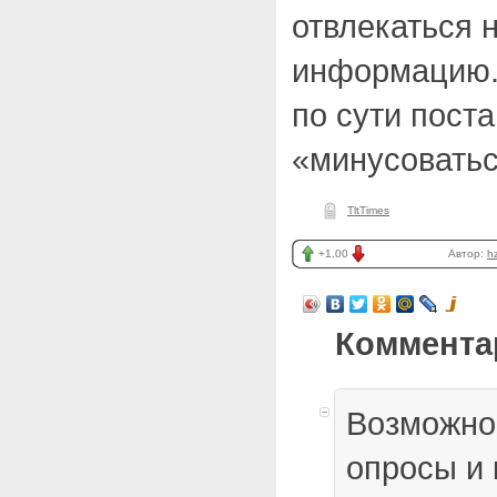
отвлекаться 
информацию.
по сути поста
«минусоватьс
TltTimes
+1.00
Автор:
h
Коммента
Возможно
опросы и 