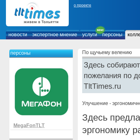
о проекте
новости
экспертное мнение
услуги
персоны
колл
По щучьему велению
персоны
Здесь собирают
пожелания по д
TltTimes.ru
Улучшение - эргономичн
Здесь предла
MegaFonTLT
эргономику р