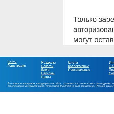
Только зар
авторизова
могут оста
Войти
Разделы
Блоги
Ин
Регистрация
Новости
Коллективные
О с
Блоги
Персональные
Пр
Персоны
Со
Газета
Все права на материалы, находящиеся на сайте , охраняются в соответствии с законодательст
использовании материалов сайта, гиперссылка (hyperlink) на сайт обязательна. (Условия огран