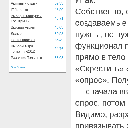
Активный отдых
59.33
Собственно, 
IT-баранки
48.50
Выборы. Конкурсы.
46.71
создаваемые 
Розыгрыши.
Вкусная жизнь
43.03
нужны, но ну
Додыр
39.58
Полит просвет
35.49
функционал 
Выборы мэра
34.76
Тольятти-2012
прямо в тело
Развитие Тольятти
33.03
«Скрестить» 
Все блоги
«опрос». Пол
— сначала вв
опрос, потом
Видимо, разр
привязывать 