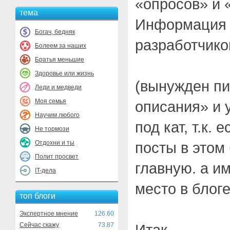
«опросов» и 
тема
Информация 
Богач, бедняк
разработчико
Болеем за наших
Братья меньшие
Здоровье или жизнь
(вынужден пи
Леди и медведи
Моя семья
описания» и 
Научим любого
под кат, т.к. 
Не тормози
Отдохни и ты
посты в этом
Полит просвет
главную. а им
IT-дела
место в блоге
топ блоги
Экспертное мнение
126.60
Сейчас скажу
73.87
Итак.