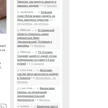
Telegram: как вернуть аккаунт и
наказать злодеев
1
в
IT-баранки
moderator
→
Большие
гонки УАЗов можно увидеть на
День народного единства
1
в
Автомобиль - не роскошь
PINGvin
→
В Самарской
области открылось новое
адвокатское бюро
"Архангельский, Потёмкин и
ющих
партнёры
2
в
Финансы
а не
PINGvin
→
ГК «Солар»:
Средний ущерб от одной утечки
информации составил 5,5 млн
а
рублей
1
в
IT-баранки
я,
Lero-4-ka
→
Автограф-
сессия звёзд автоспорта пройдёт
в Тольятти
1
в
Автомобиль - не
роскошь
Lero-4-ka
→
Финансовая
помощь на организацию
предпринимательской
деятельности
1
в
Финансы
antidur
→
Вакантное место
0