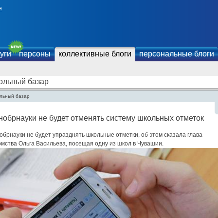
е
уги
персоны
коллективные блоги
персональные блоги
ольный базар
льный базар
обрнауки не будет отменять систему школьных отметок
брнауки не будет упразднять школьные отметки, об этом сказала глава
мства Ольга Васильева, посещая одну из школ в Чувашии.