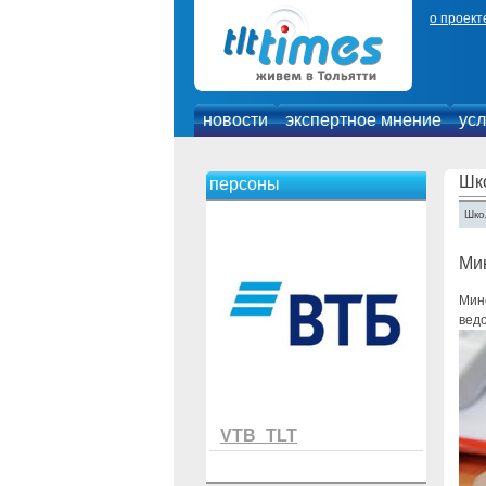
о проект
новости
экспертное мнение
усл
Шк
персоны
Шко
Мин
Мино
ведо
VTB_TLT