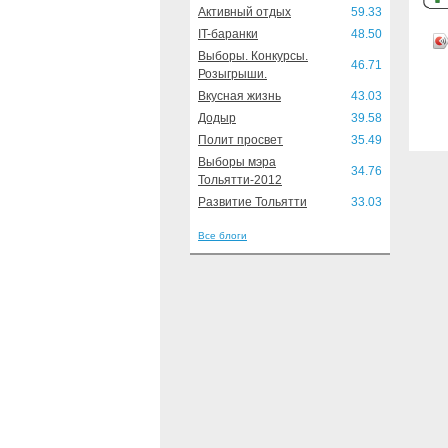
Активный отдых
59.33
IT-баранки
48.50
Выборы. Конкурсы.
46.71
Розыгрыши.
Вкусная жизнь
43.03
Додыр
39.58
Полит просвет
35.49
Выборы мэра
34.76
Тольятти-2012
Развитие Тольятти
33.03
Все блоги