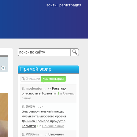
войти
|
регистрация
Прямой эфир
Публикации
Комментарии
moderator
→
Ракетная
опасность в Тольятти!
1
в
Сейчас
скажу
SABA
→
Благотворительный концерт
музыканта мирового уровня
Даниила Крамера пройдёт в
Тольятти
1
в
Сейчас скажу
PINGvin
→
Взломали