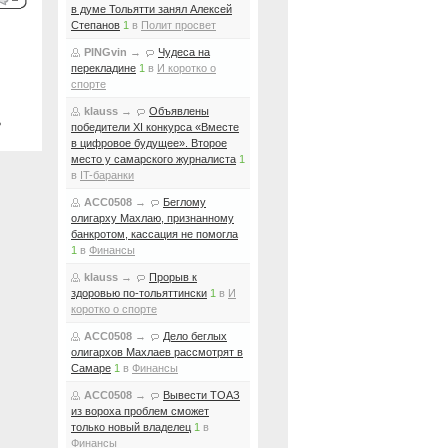
в думе Тольятти занял Алексей
Степанов
1
в
Полит просвет
PINGvin
→
Чудеса на
перекладине
1
в
И коротко о
спорте
klauss
→
Объявлены
ь
победители XI конкурса «Вместе
в цифровое будущее». Второе
место у самарского журналиста
1
в
IT-баранки
ACC0508
→
Беглому
олигарху Махлаю, признанному
банкротом, кассация не помогла
1
в
Финансы
klauss
→
Прорыв к
здоровью по-тольяттински
1
в
И
коротко о спорте
ACC0508
→
Дело беглых
олигархов Махлаев рассмотрят в
Самаре
1
в
Финансы
ACC0508
→
Вывести ТОАЗ
из вороха проблем сможет
только новый владелец
1
в
Финансы