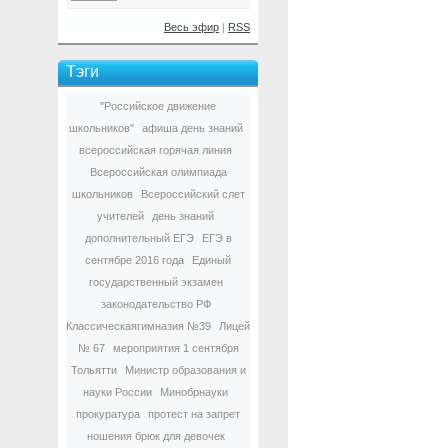
Весь эфир
|
RSS
Тэги
"Российское движение
школьников"
афиша день знаний
всероссийская горячая линия
Всероссийская олимпиада
школьников
Всероссийский слет
учителей
день знаний
дополнительный ЕГЭ
ЕГЭ в
сентябре 2016 года
Единый
государственный экзамен
законодательство РФ
Классическаягимназия №39
Лицей
№ 67
мероприятия 1 сентября
Тольятти
Министр образования и
науки России
Минобрнауки
прокуратура
протест на запрет
ношения брюк для девочек