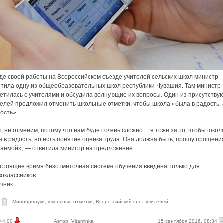
оде своей работы на Всероссийском съезде учителей сельских школ министр
етила одну из общеобразовательных школ республики Чувашия. Там министр
ретилась с учителями и обсудила волнующие их вопросы. Один из присутству
телей предложил отменить школьные отметки, чтобы школа «была в радость, 
гость».
, не отменим, потому что нам будет очень сложно… я тоже за то, чтобы школ
 в радость, но есть понятие оценка труда. Она должна быть, прошу прощени
заемой», — ответила министр на предложение.
астоящее время безотметочная система обучения введена только для
оклассников.
очник
Минобрнауки
,
школьные отметки
,
Всероссийский слет учителей
15 сентября 2016, 08:34
+4.00
Автор:
Vitaminka