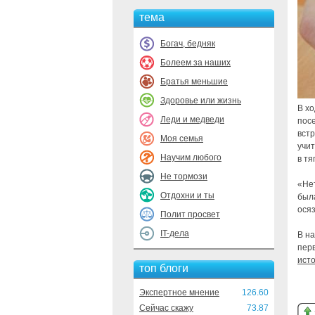
тема
Богач, бедняк
Болеем за наших
Братья меньшие
Здоровье или жизнь
В х
Леди и медведи
пос
вст
Моя семья
учи
Научим любого
в тя
Не тормози
«Нет
Отдохни и ты
была
ося
Полит просвет
IT-дела
В н
перв
ист
топ блоги
Экспертное мнение
126.60
Сейчас скажу
73.87