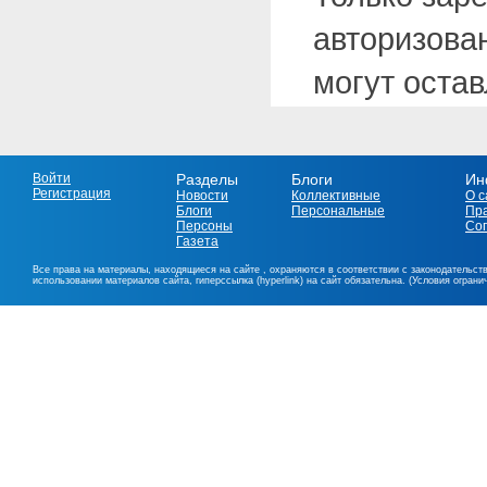
авторизова
могут оста
Войти
Разделы
Блоги
Ин
Регистрация
Новости
Коллективные
О с
Блоги
Персональные
Пр
Персоны
Со
Газета
Все права на материалы, находящиеся на сайте , охраняются в соответствии с законодательст
использовании материалов сайта, гиперссылка (hyperlink) на сайт обязательна. (Условия огран