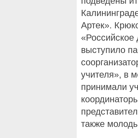
подведены ит
Калининград
Артек». Крюк
«Российское
выступило па
соорганизат
учителя», в 
принимали у
координатор
представител
также молоды