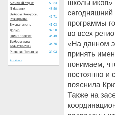
школьников» 
Активный отдых
59.33
IT-баранки
48.50
сегодняшний 
Выборы. Конкурсы.
46.71
Розыгрыши.
программы го
Вкусная жизнь
43.03
Додыр
39.58
во всех регио
Полит просвет
35.49
«На данном э
Выборы мэра
34.76
Тольятти-2012
принять имен
Развитие Тольятти
33.03
Все блоги
понимаем, чт
постоянно и 
пояснила Крю
Также на зас
координацион