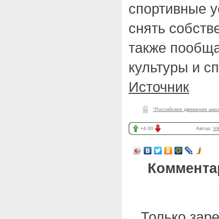
спортивные ус
снять собств
также пообща
культуры и сп
Источник
"Российское движение шко
+4.00
Автор:
Vi
Коммента
Только зар