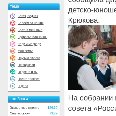
тема
детско-юноше
Богач, бедняк
Крюкова.
Болеем за наших
Братья меньшие
Здоровье или жизнь
Леди и медведи
Моя семья
Научим любого
Не тормози
Отдохни и ты
Полит просвет
IT-дела
На собрании 
топ блоги
совета «Росс
Экспертное мнение
126.60
Сейчас скажу
73.87