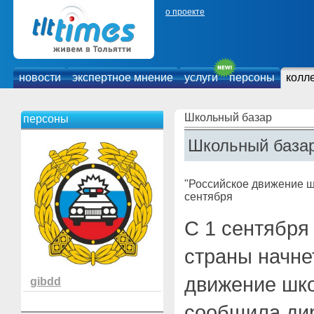
о проекте
новости
экспертное мнение
услуги
персоны
колл
Школьный базар
персоны
Школьный база
"Российское движение ш
сентября
С 1 сентября
страны начне
движение шко
gibdd
сообщила дир