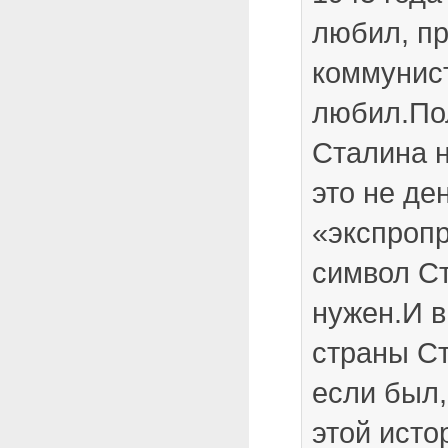
любил, п
коммунис
любил.По
Сталина н
это не де
«экспропр
символ С
нужен.И в
страны С
если был,
этой исто