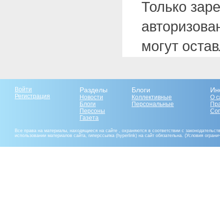
Только зар
авторизова
могут оста
Войти
Разделы
Блоги
Ин
Регистрация
Новости
Коллективные
О с
Блоги
Персональные
Пр
Персоны
Со
Газета
Все права на материалы, находящиеся на сайте , охраняются в соответствии с законодательст
использовании материалов сайта, гиперссылка (hyperlink) на сайт обязательна. (Условия огран