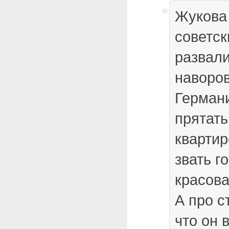
Жукова
советск
развали
наворо
Германи
прятать
квартир
звать г
красова
А про с
что он 