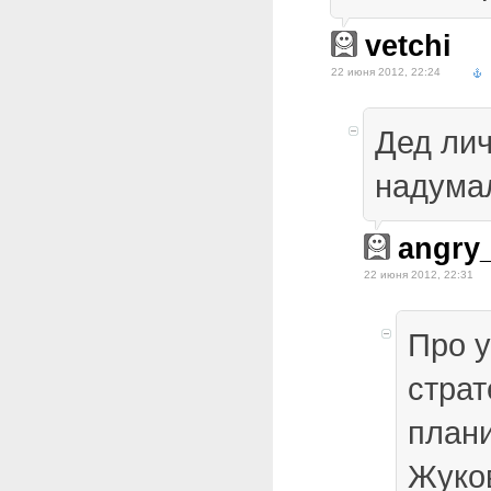
vetchi
22 июня 2012, 22:24
Дед лич
надумал
angry
22 июня 2012, 22:31
Про у
страт
план
Жуко