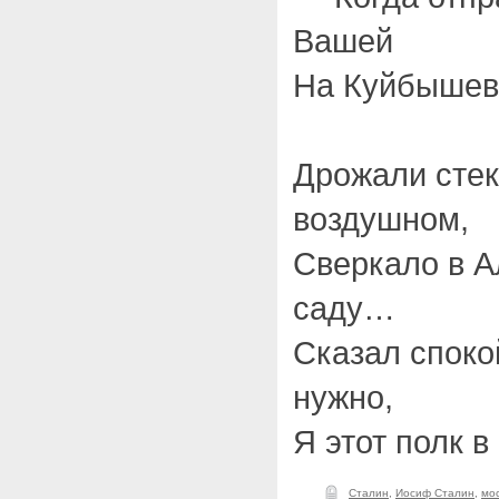
Вашей
На Куйбышев?
Дрожали стек
воздушном,
Сверкало в 
саду…
Сказал споко
нужно,
Я этот полк в
Сталин
,
Иосиф Сталин
,
мос