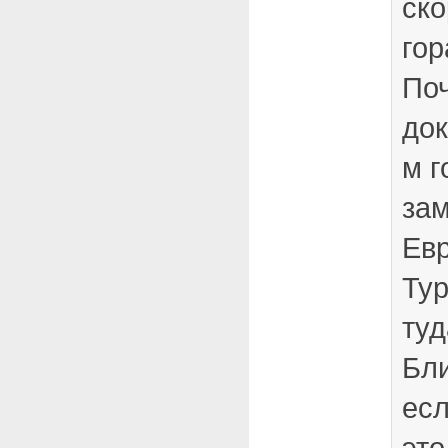
ско
гор
Поч
док
м г
зам
Евр
Тур
туд
Бли
есл
это