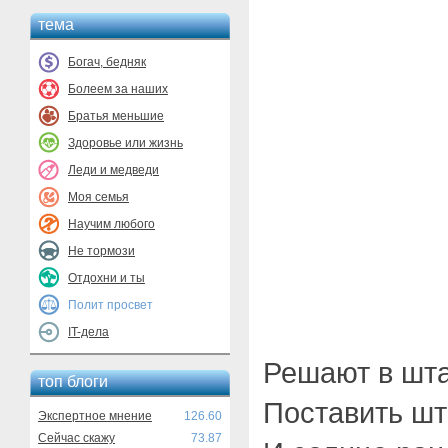
тема
Богач, бедняк
Болеем за наших
Братья меньшие
Здоровье или жизнь
Леди и медведи
Моя семья
Научим любого
Не тормози
Отдохни и ты
Полит просвет
IT-дела
Решают в шт
топ блоги
Поставить шт
Экспертное мнение
126.60
Сейчас скажу
73.87