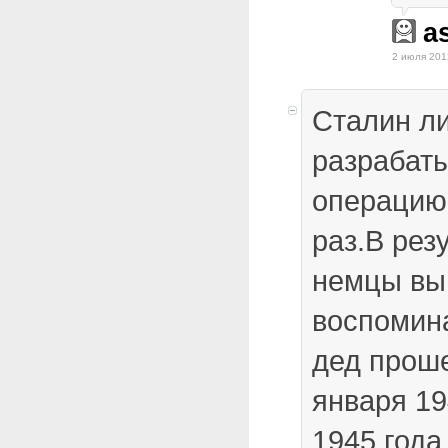
a
2 июля 201
Сталин л
разрабат
операцию
раз.В рез
немцы выш
воспомин
дед прош
января 19
1945 года