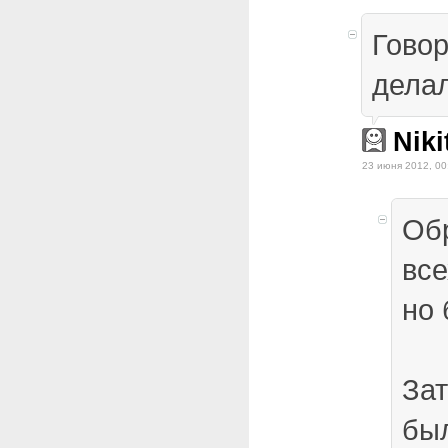
Говор
дела
Nik
23 июня 2012, 00
Об
все
но 
Зат
бы