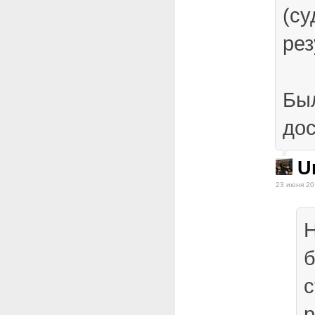
(су
рез
Бы
дос
U
23 июня 20
Н
б
с
р