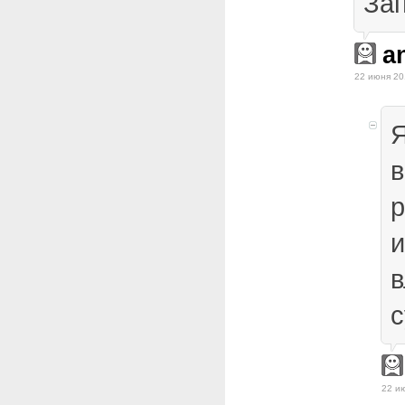
За
a
22 июня 20
Я
в
р
и
в
с
22 и