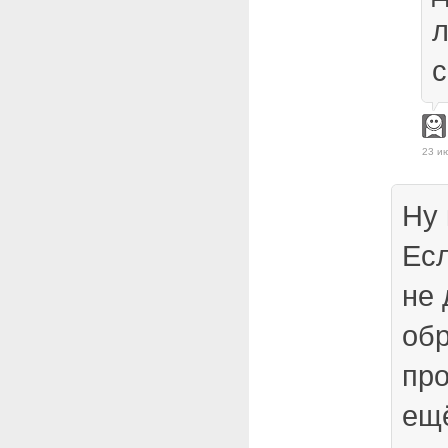
л
с
23 и
Ну 
Есл
не 
обр
про
ещё