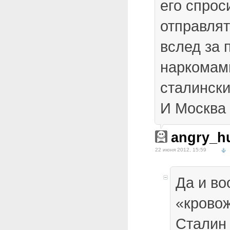
его спрос
отправлят
вслед за 
наркомам
сталински
И Москва
angry_h
22 июня 2012, 15:59
Да и в
«крово
Сталин