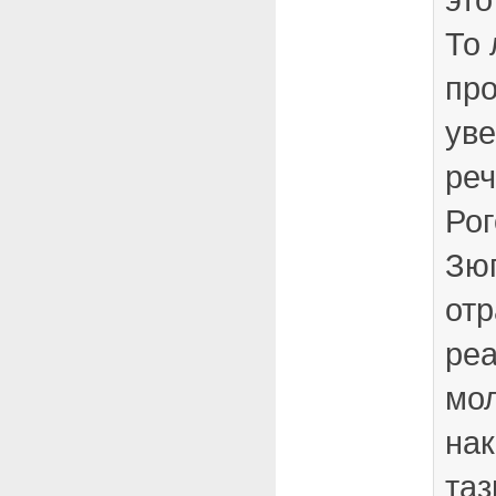
То
про
уве
реч
Рог
Зюг
отр
ре
мо
нак
таз