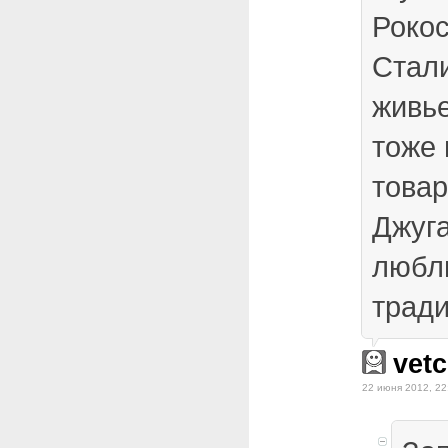
Роко
Стали
живье
тоже 
това
Джуг
любл
тради
vetc
22 июня 2012, 22