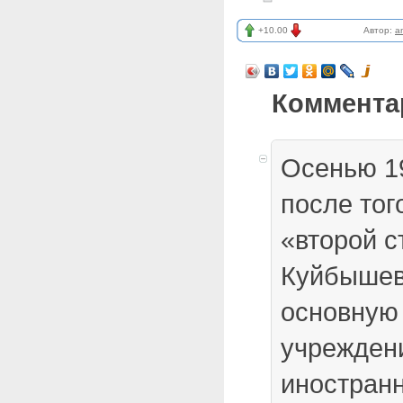
+10.00
Автор:
a
Коммента
Осенью 19
после тог
«второй с
Куйбышев
основную
учреждени
иностранн