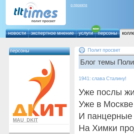
о проекте
новости
экспертное мнение
услуги
персоны
колл
Полит просвет
персоны
Блог темы Поли
1941: слава Сталину!
Уже послы жи
Уже в Москве
И панцерные
MAU_DKIT
На Химки про