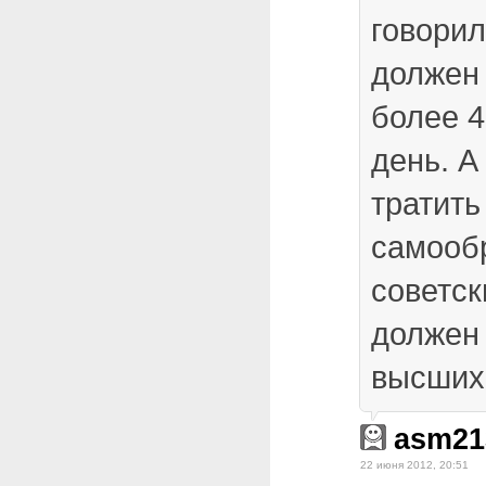
говорил
должен 
более 4
день. А
тратить
самооб
советск
должен 
высших
asm21
22 июня 2012, 20:51