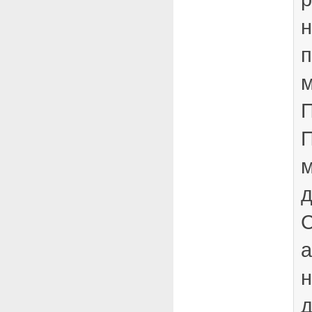
н
П
П
м
д
С
а
н
д