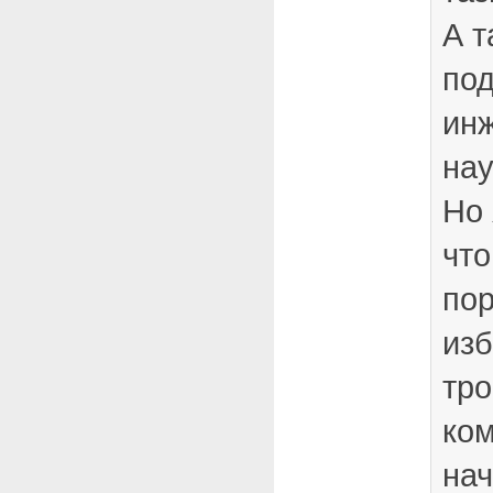
А т
под
ин
на
Но 
что
пор
изб
тро
ко
нач