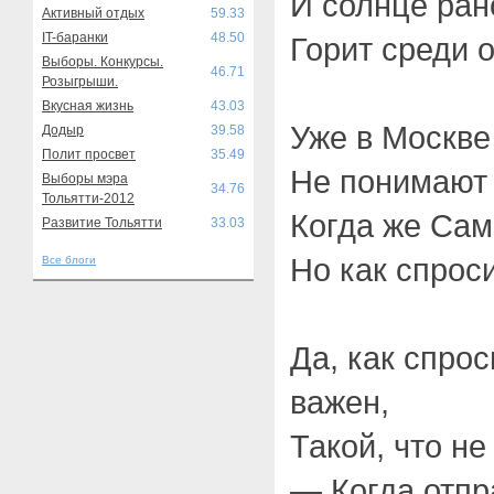
И солнце ран
Активный отдых
59.33
IT-баранки
48.50
Горит среди 
Выборы. Конкурсы.
46.71
Розыгрыши.
Вкусная жизнь
43.03
Уже в Москве
Додыр
39.58
Полит просвет
35.49
Не понимают 
Выборы мэра
34.76
Тольятти-2012
Когда же Сам
Развитие Тольятти
33.03
Но как спрос
Все блоги
Да, как спро
важен,
Такой, что не
— Когда отпр