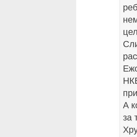
реб
не
це
Сл
рас
Ежо
НК
пр
А к
за 
Хру