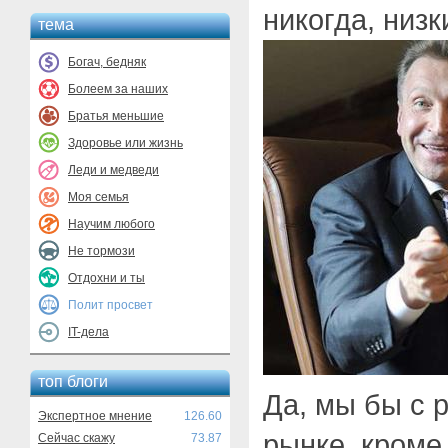
никогда, низк
тема
Богач, бедняк
Болеем за наших
Братья меньшие
Здоровье или жизнь
Леди и медведи
Моя семья
Научим любого
Не тормози
Отдохни и ты
Полит просвет
IT-дела
топ блоги
Да, мы бы с 
Экспертное мнение
126.60
рынке, кроме
Сейчас скажу
73.87