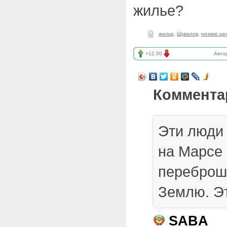
жилье?
жилье
,
Шувалов
,
низкие це
+12.00
Авто
Коммента
Эти люди
на Марсе 
переброш
Землю. Эт
SABA