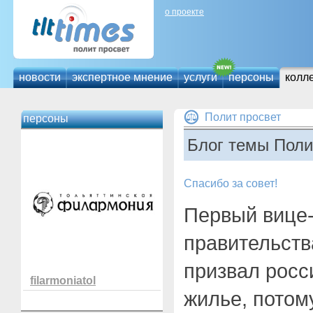
о проекте
новости
экспертное мнение
услуги
персоны
колл
Полит просвет
персоны
Блог темы Поли
Спасибо за совет!
Первый вице
правительств
призвал росс
filarmoniatol
жилье, потому