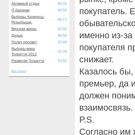
Активный отдых
59.33
покупатель. Е
IT-баранки
48.50
Выборы. Конкурсы.
46.71
обывательско
Розыгрыши.
Вкусная жизнь
43.03
именно из-за 
Додыр
39.58
Полит просвет
35.49
покупателя п
Выборы мэра
34.76
Тольятти-2012
снижает.
Развитие Тольятти
33.03
Казалось бы,
Все блоги
премьер, да и
должен поним
взаимосвязь.
P.S.
Согласно им 