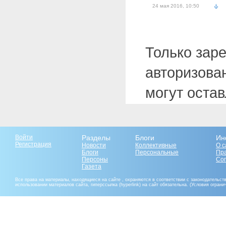
24 мая 2016, 10:50
Только зар
авторизова
могут оста
Войти
Разделы
Блоги
Ин
Регистрация
Новости
Коллективные
О с
Блоги
Персональные
Пр
Персоны
Со
Газета
Все права на материалы, находящиеся на сайте , охраняются в соответствии с законодательст
использовании материалов сайта, гиперссылка (hyperlink) на сайт обязательна. (Условия огран