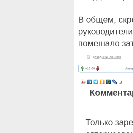
В общем, скр
руководители
помешало зат
доходы чиновников
+12.00
Авто
Коммента
Только зар