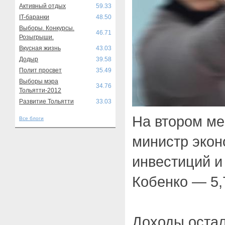
Активный отдых
59.33
IT-баранки
48.50
Выборы. Конкурсы.
46.71
Розыгрыши.
Вкусная жизнь
43.03
Додыр
39.58
Полит просвет
35.49
Выборы мэра
34.76
Тольятти-2012
Развитие Тольятти
33.03
На втором ме
Все блоги
министр экон
инвестиций и
Кобенко — 5,
Доходы остал