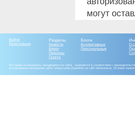
авторизова
могут оста
Войти
Разделы
Блоги
Ин
Регистрация
Новости
Коллективные
О с
Блоги
Персональные
Пр
Персоны
Со
Газета
Все права на материалы, находящиеся на сайте , охраняются в соответствии с законодательст
использовании материалов сайта, гиперссылка (hyperlink) на сайт обязательна. (Условия огран