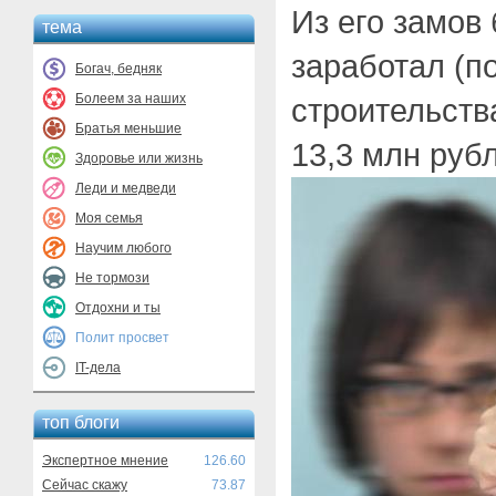
Из его замов
тема
заработал (п
Богач, бедняк
Болеем за наших
строительств
Братья меньшие
13,3 млн руб
Здоровье или жизнь
Леди и медведи
Моя семья
Научим любого
Не тормози
Отдохни и ты
Полит просвет
IT-дела
топ блоги
Экспертное мнение
126.60
Сейчас скажу
73.87