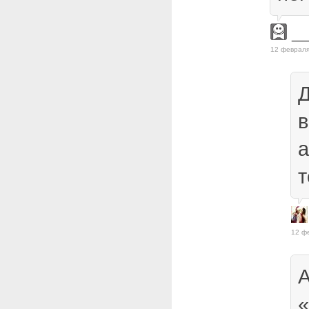
_
12 февраля
Д
в
а
т
12 ф
А
«