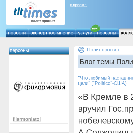
о проекте
новости
экспертное мнение
услуги
персоны
колл
Полит просвет
персоны
Блог темы Поли
"Что любимый наставник
цели" ("Politico"-США)
«В Кремле в 
вручил Гос.
нобелевскому
filarmoniatol
А.Солженицын