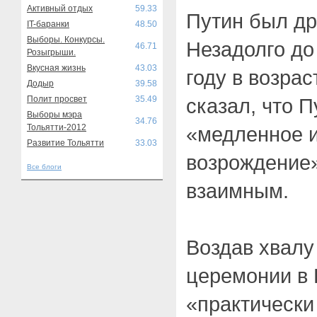
Активный отдых
59.33
Путин был др
IT-баранки
48.50
Выборы. Конкурсы.
Незадолго до
46.71
Розыгрыши.
Вкусная жизнь
43.03
году в возра
Додыр
39.58
Полит просвет
35.49
сказал, что 
Выборы мэра
34.76
Тольятти-2012
«медленное и
Развитие Тольятти
33.03
возрождение
Все блоги
взаимным.
Воздав хвал
церемонии в 
«практически