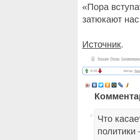
«Пора вступа
затюкают нас
Источник
.
Россия
,
Путин
,
Солженици
-6.00
Автор:
Ala
Коммента
Что касае
политики