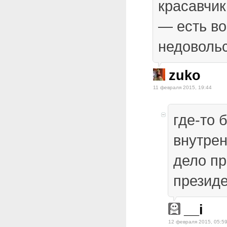
красавчик
— есть в
недовольс
zuko
11 февраля 2015, 19:44
где-то 
внутре
дело пр
презид
__i
12 февраля 2015, 05:5