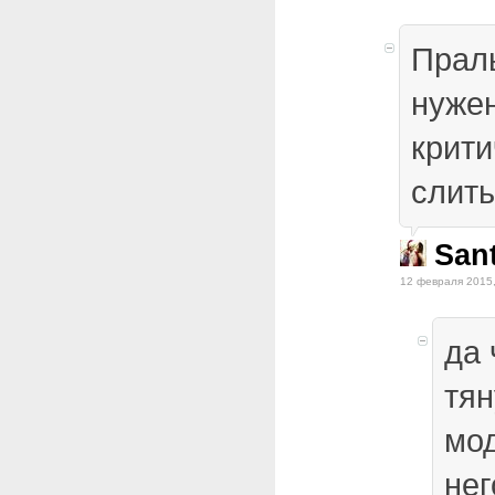
Прал
нужен
крит
слить
San
12 февраля 2015,
да 
тян
мод
нег