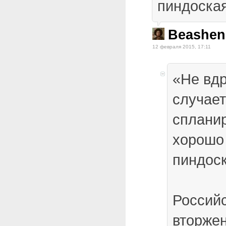
пиндоская
Beashen
12 февраля 2015, 17:11
«Не вдр
случает
сплани
хорошо
пиндоск
Россий
вторже