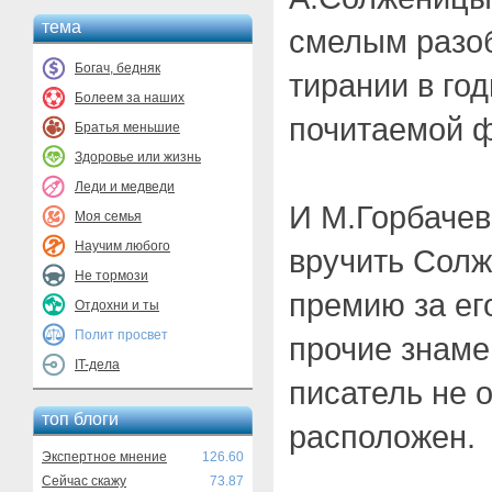
тема
смелым разо
Богач, бедняк
тирании в го
Болеем за наших
почитаемой ф
Братья меньшие
Здоровье или жизнь
Леди и медведи
И М.Горбачев
Моя семья
Научим любого
вручить Солж
Не тормози
премию за ег
Отдохни и ты
Полит просвет
прочие знаме
IT-дела
писатель не 
топ блоги
расположен.
Экспертное мнение
126.60
Сейчас скажу
73.87