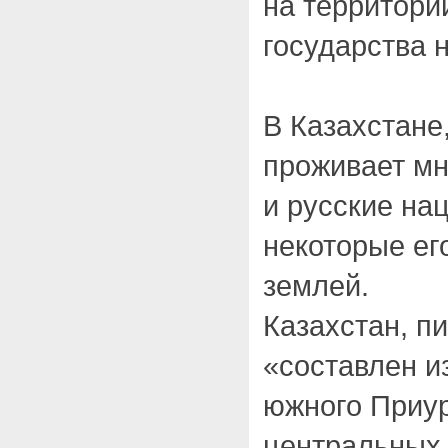
на территории
государства 
В Казахстане,
проживает мн
и русские на
некоторые ег
землей.
Казахстан, п
«составлен и
южного Приур
центральных 