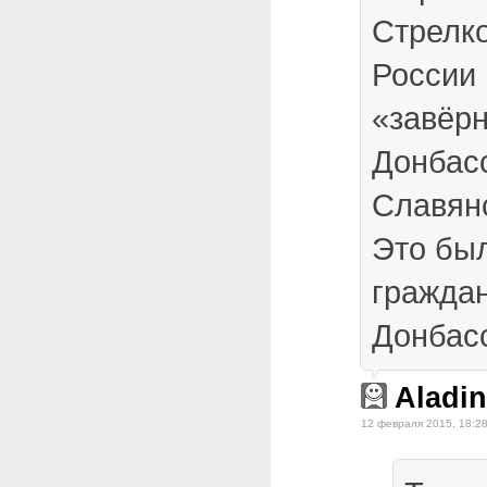
Стрелко
России 
«завёр
Донбас
Славян
Это бы
граждан
Донбас
Aladin
12 февраля 2015, 18:2