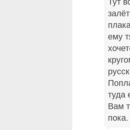
Тут в
залё
плака
ему т
хочет
круго
русск
Попла
туда 
Вам т
пока