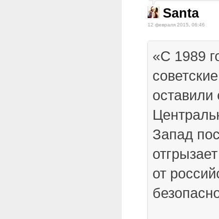
Santa
12 февраля 2015, 06:46
«С 1989 г
советские
оставили 
Централь
Запад по
отгрызает
от россий
безопасно