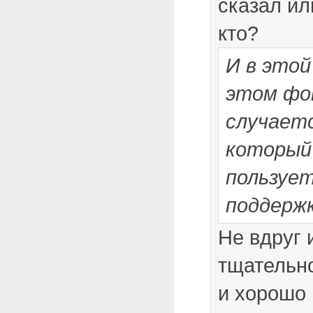
сказал ил
кто?
И в этой
этом фо
случает
который
пользует
поддержк
Не вдруг 
тщательн
и хорошо