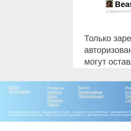
Bea
13 февраля 2015,
Только зар
авторизова
могут оста
Войти
Разделы
Блоги
Ин
Регистрация
Новости
Коллективные
О с
Блоги
Персональные
Пр
Персоны
Со
Газета
Все права на материалы, находящиеся на сайте , охраняются в соответствии с законодательст
использовании материалов сайта, гиперссылка (hyperlink) на сайт обязательна. (Условия огран