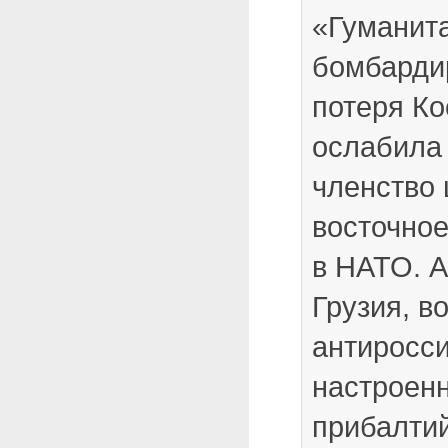
«Гуманит
бомбарди
потеря Ко
ослабила 
членство 
восточное
в НАТО. 
Грузия, в
антиросс
настроен
прибалтий