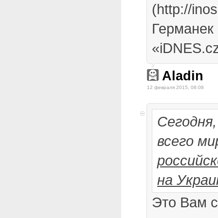
(http://in
Германек 
«iDNES.cz
Aladin
12 февраля 2015, 08:08
Сегодня,
всего ми
российс
на Украи
Это Вам 