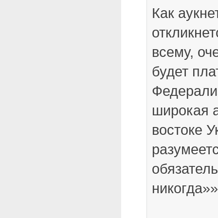
Как аукнет
откликнет
всему, оч
будет пла
Федерали
широкая 
востоке У
разумеет
обязател
никогда»»