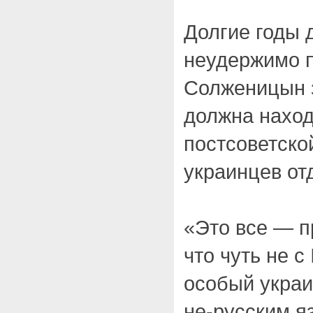
Долгие годы 
неудержимо 
Солженицын з
должна наход
постсоветско
украинцев от
«Это все — 
что чуть не с
особый украи
не-русским я