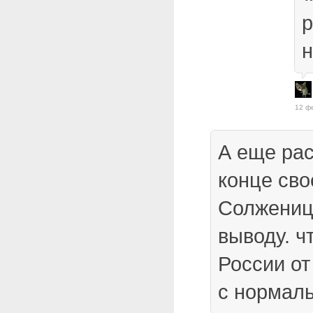
р
н
12 ф
А еще рас
конце сво
Солжениц
выводу. ч
России от
с нормал