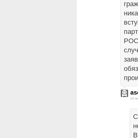
гра
ника
всту
пар
РОС
случ
заяв
обя
про
as
18 я
С
н
В