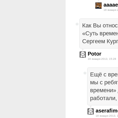
aaaae
18 января 
Как Вы отно
«Суть време
Сергеем Кур
Potor
18 января 2013, 15:28
Ещё с вре
мы с ребя
времени» 
работали,
aserafim
18 января 2013, 