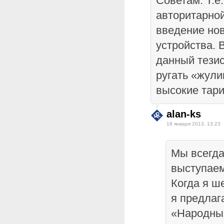
Советам. Т.е
авторитарной
введение нов
устройства.
данный тезис
ругать «жули
высокие та
alan-ks
18 января 2013, 13:23
Мы всегда
выступаем
Когда я ш
я предлаг
«Народны