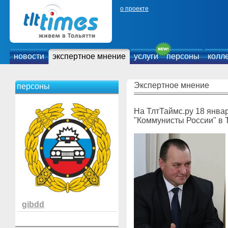
о проекте
новости
экспертное мнение
услуги
персоны
колл
Экспертное мнение
персоны
На ТлтТаймс.ру 18 янва
"Коммунисты России" в
gibdd