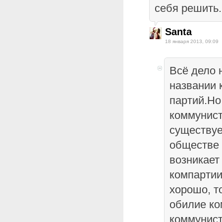
себя решить.
Santa
18 января 2013, 09:09
Всё дело н
названии 
партий.Но
коммунист
существуе
обществе 
возникает
компартии
хорошо, т
обилие ко
коммунис