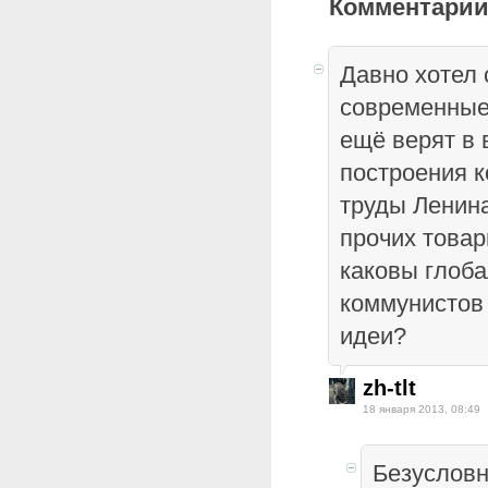
Комментарии
Давно хотел 
современные
ещё верят в
построения к
труды Ленина
прочих товар
каковы глоб
коммунистов 
идеи?
zh-tlt
18 января 2013, 08:49
Безусловн