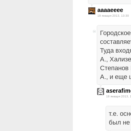
aaaaeeee
18 января 2013, 13:30
Городское
составляе
Туда входя
А., Хализ
Степанов 
А., и еще
aserafim
18 января 2013, 
т.е. ос
был не