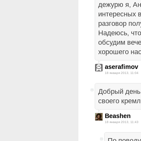
дежурю я, А
интересных в
разговор пол
Надеюсь, что
обсудим вече
хорошего нас
aserafimov
18 января 2013, 11:04
Добрый день
своего кремл
Beashen
18 января 2013, 11:43
По поводу