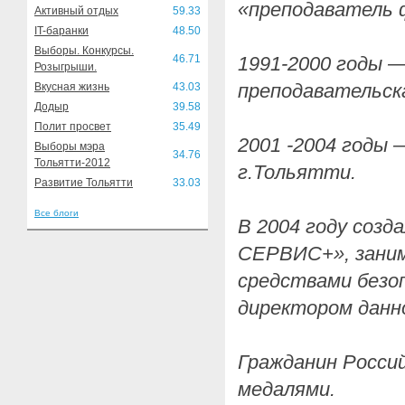
«преподаватель 
Активный отдых
59.33
IT-баранки
48.50
Выборы. Конкурсы.
46.71
1991-2000 годы —
Розыгрыши.
преподавательск
Вкусная жизнь
43.03
Додыр
39.58
Полит просвет
35.49
2001 -2004 годы
Выборы мэра
34.76
Тольятти-2012
г.Тольятти.
Развитие Тольятти
33.03
Все блоги
В 2004 году соз
СЕРВИС+», зани
средствами безо
директором данн
Гражданин Росси
медалями.