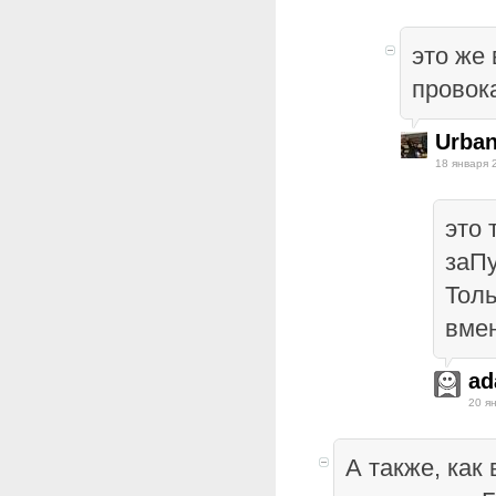
это же
провок
Urba
18 января 
это 
заПу
Толь
вме
ad
20 я
А также, как