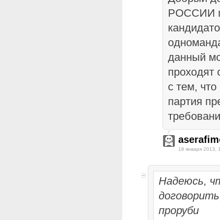
РОССИИ п
кандидато
одноманда
данный м
проходят 
с тем, чт
партия пр
требовани
aserafim
18 января 2013, 
Надеюсь, ч
договорить,
проруби