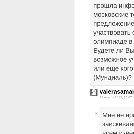
прошла инфо
московские 
предложение
участвовать
олимпиаде в
Будете ли Вы
возможное у
или еще кого
(Мундиаль)?
valerasama
18 января 2013, 16:07
Мне не нр
заискиван
всем изве