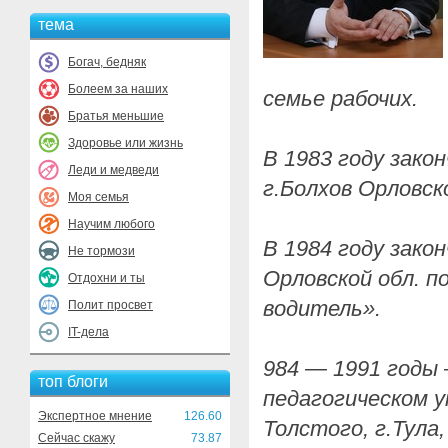
тема
Богач, бедняк
Болеем за наших
семье рабочих.
Братья меньшие
Здоровье или жизнь
В 1983 году зак
Леди и медведи
г.Болхов Орловск
Моя семья
Научим любого
В 1984 году зако
Не тормози
Орловской обл. п
Отдохни и ты
водитель».
Полит просвет
IT-дела
984 — 1991 годы 
топ блоги
педагогическом 
Экспертное мнение
126.60
Толстого, г.Тула
Сейчас скажу
73.87