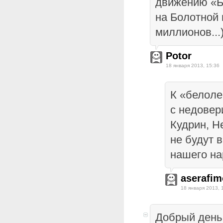
движению «Б
на Болотной
миллионов...
Potor
18 января 2013, 15:36
К «белоле
с недовер
Кудрин, Н
не будут 
нашего на
aserafim
18 января 2013, 
Добрый день 