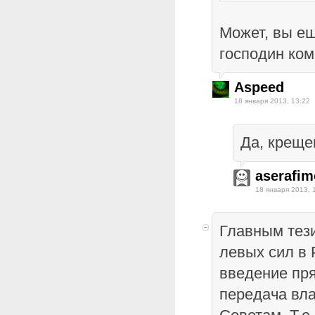
Может, вы е
господин ко
Aspeed
18 января 2013, 13:22
Да, крещ
aserafim
18 января 2013, 
Главным тез
левых сил в 
введение пр
передача вл