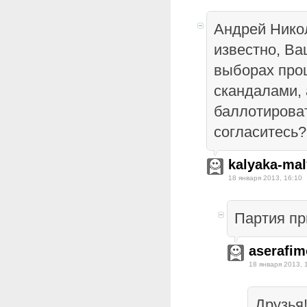
Андрей Нико
известно, Ва
выборах про
скандалами,
баллотирова
согласитесь?
kalyaka-ma
18 января 2013, 16:10
Партия пр
aserafim
18 января 2013, 
Друзья