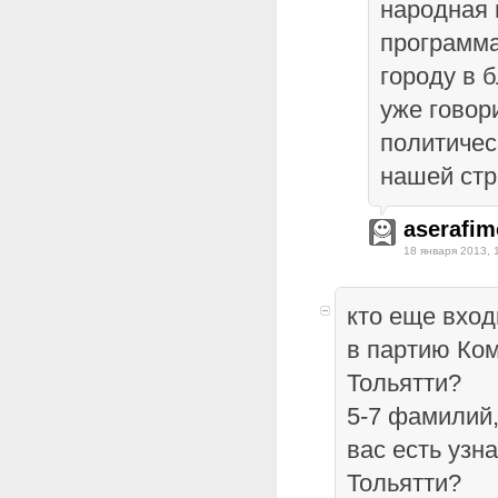
народная 
программа
городу в 
уже говор
политичес
нашей стр
aserafim
18 января 2013, 
кто еще вход
в партию Ко
Тольятти?
5-7 фамилий
вас есть узн
Тольятти?