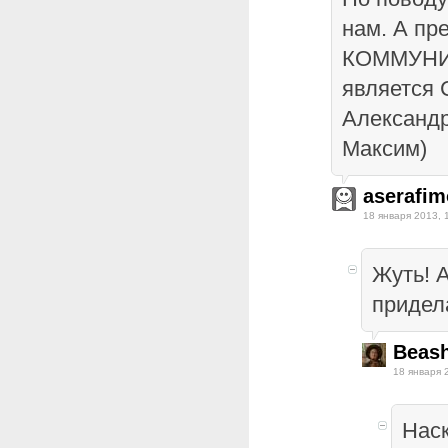
нам. А пр
КОММУН
является 
Александр
Максим)
aserafim
18 января 2013, 
Жуть! 
придел
Beas
18 января 
Наск