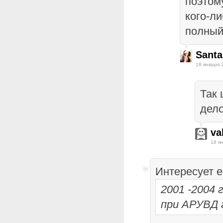
поэтом
кого-л
полный
Santa
18 января 
Так
дело
va
18 я
Интересует е
2001 -2004
при АРУВД 