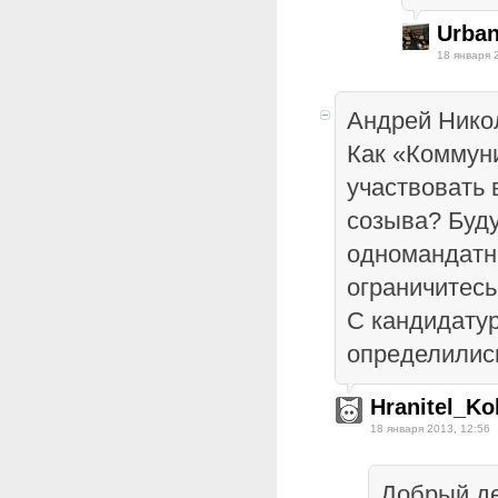
Urba
18 января 
Андрей Нико
Как «Коммун
участвовать 
созыва? Буду
одномандатн
ограничитес
С кандидату
определилис
Hranitel_Ko
18 января 2013, 12:56
Добрый 