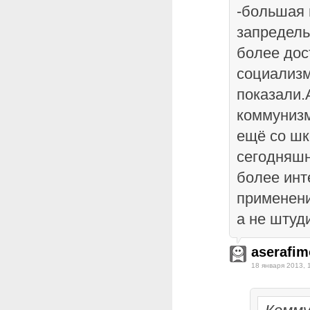
-большая 
запредель
более дос
социализм
показали.
коммунизм
ещё со шк
сегодняшн
более инт
применени
а не штуд
aserafim
18 января 2013, 