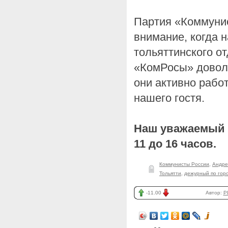
Партия «Коммуни
внимание, когда 
тольяттинского от
«КомРосы» доволь
они активно рабо
нашего гостя.
Наш уважаемый г
11 до 16 часов.
Коммунисты России
,
Андре
Тольятти
,
дежурный по гор
-11.00
Автор:
P