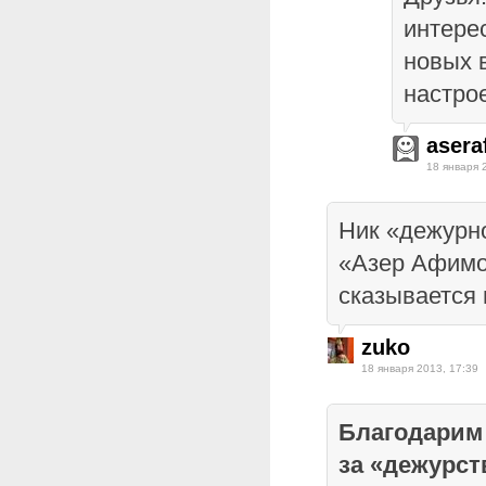
интере
новых 
настро
asera
18 января 
Ник «дежурно
«Азер Афимо
сказывается 
zuko
18 января 2013, 17:39
Благодарим
за «дежурст