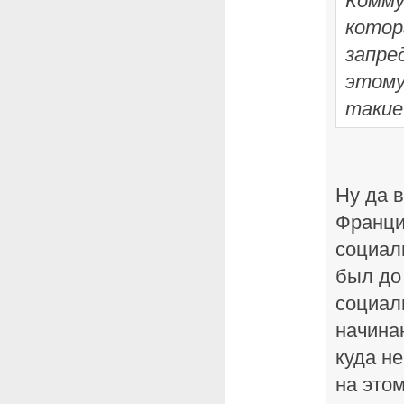
Комму
котор
запре
этому
такие
Ну да в
Франци
социали
был до
социал
начина
куда н
на это