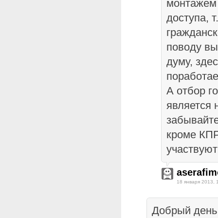
монтажем 
доступа, т
гражданск
поводу вы
думу, здес
поработае
А отбор г
является 
забывайте
кроме КП
участвуют
aserafim
18 января 2013, 
Добрый день