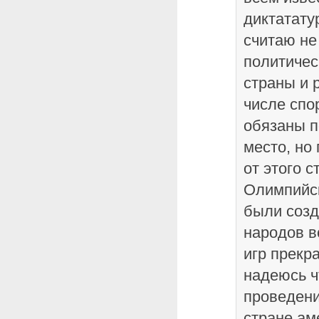
диктатату
считаю не
политичес
страны и 
числе спо
обязаны п
место, но
от этого 
Олимпийск
были соз
народов в
игр прекр
надеюсь ч
проведен
стране ам