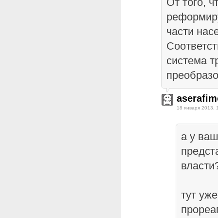
От того, ч
реформир
части нас
Соответст
система т
преобразо
aserafim
18 января 2013, 
а у ваш
предст
власти
тут уж
прореа