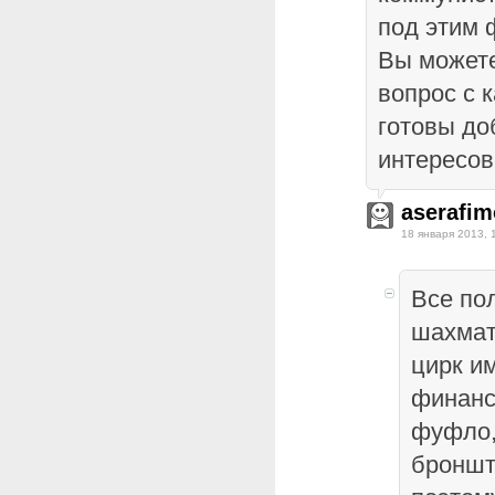
под этим 
Вы можете
вопрос с 
готовы до
интересов
aserafim
18 января 2013, 
Все по
шахмат
цирк и
финанс
фуфло,
броншт