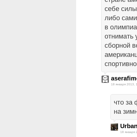
себе силы
либо сами
в олимпиа
отнимать 
сборной в
американц
спортивно
aserafim
18 января 2013, 
что за
на зим
Urba
18 января 