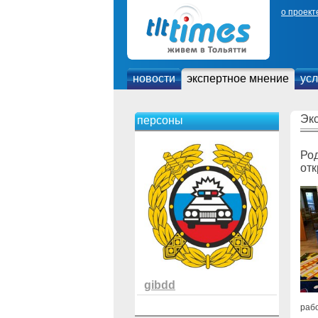
о проект
новости
экспертное мнение
усл
Эк
персоны
Род
от
gibdd
рабо