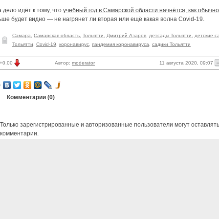
 дело идёт к тому, что
учебный год в Самарской области начнётся, как обычно
ше будет видно — не нагрянет ли вторая или ещё какая волна Covid-19.
Самара
,
Самарская область
,
Тольятти
,
Дмитрий Азаров
,
детсады Тольятти
,
детские с
Тольятти
,
Covid-19
,
коронавирус
,
пандемия коронавируса
,
садики Тольятти
11 августа 2020, 09:07
+0.00
Автор:
moderator
Комментарии (
0
)
Только зарегистрированные и авторизованные пользователи могут оставлят
комментарии.