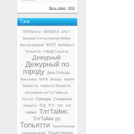
Весь эфир
|
RSS
Тэги
TltTimes.ru
АВТОВАЗ
АИСТ
Великая Отечественная Война
ВУИТ
выборы в
Виктор Шамрай
Тольятти
ГИБДД Тольятти
Дежурный
Дежурный по
городу
День Победы
мэрия
Жигулевск
КПРФ
Москва
Тольятти
новости Тольятти
обсуждение на ТлтТаймс.ру
Самара
Самарская
Россия
тлт
тлт
область
ТГД
ТГУ
ТлтТаймс
таймс
ТлтТаймс.ру
Тольятти
Тольяттинская
Тольяттинская
городская дума