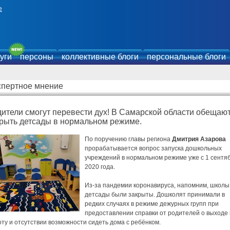
е
уги
персоны
коллективные блоги
персональные блоги
спертное мнение
ители смогут перевести дух! В Самарской области обещаю
крыть детсады в нормальном режиме.
По поручению главы региона
Дмитрия Азарова
прорабатывается вопрос запуска дошкольных
учреждений в нормальном режиме уже с 1 сентя
2020 года.
Из-за пандемии коронавируса, напомним, школы
детсады были закрыты. Дошколят принимали в
редких случаях в режиме дежурных групп при
предоставлении справки от родителей о выходе
ту и отсутствии возможности сидеть дома с ребёнком.