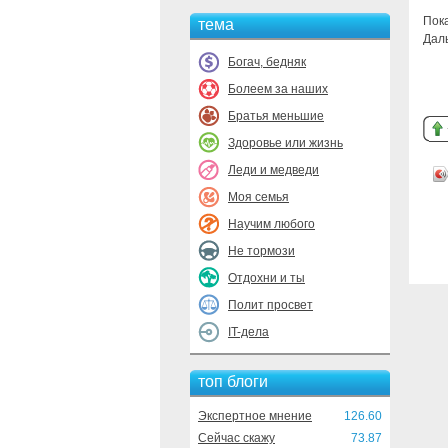
Пока
тема
Даль
Богач, бедняк
Болеем за наших
Братья меньшие
Здоровье или жизнь
Леди и медведи
Моя семья
Научим любого
Не тормози
Отдохни и ты
Полит просвет
IT-дела
топ блоги
Экспертное мнение
126.60
Сейчас скажу
73.87