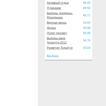
Активный отдых
59.33
IT-баранки
48.50
Выборы. Конкурсы.
46.71
Розыгрыши.
Вкусная жизнь
43.03
Додыр
39.58
Полит просвет
35.49
Выборы мэра
34.76
Тольятти-2012
Развитие Тольятти
33.03
Все блоги