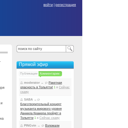
войти
|
регистрация
т
Прямой эфир
Публикации
Комментарии
moderator
→
Ракетная
опасность в Тольятти!
1
в
Сейчас
бря
скажу
SABA
→
 и
Благотворительный концерт
музыканта мирового уровня
Даниила Крамера пройдёт в
Тольятти
1
в
Сейчас скажу
 на
PINGvin
→
Взломали