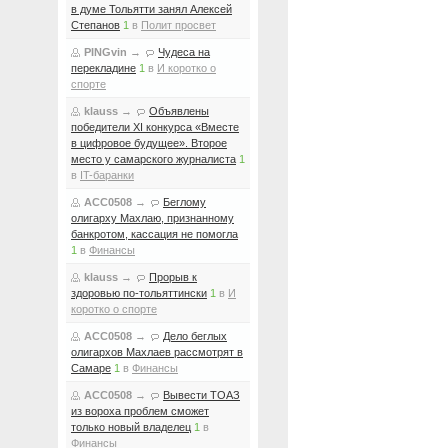
в думе Тольятти занял Алексей
Степанов
1
в
Полит просвет
PINGvin
→
Чудеса на
перекладине
1
в
И коротко о
спорте
klauss
→
Объявлены
победители XI конкурса «Вместе
в цифровое будущее». Второе
место у самарского журналиста
1
в
IT-баранки
ACC0508
→
Беглому
олигарху Махлаю, признанному
банкротом, кассация не помогла
1
в
Финансы
klauss
→
Прорыв к
здоровью по-тольяттински
1
в
И
коротко о спорте
ACC0508
→
Дело беглых
олигархов Махлаев рассмотрят в
Самаре
1
в
Финансы
ACC0508
→
Вывести ТОАЗ
из вороха проблем сможет
только новый владелец
1
в
Финансы