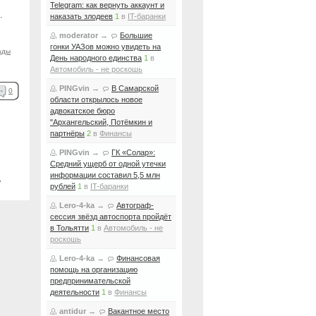
Telegram: как вернуть аккаунт и
.
наказать злодеев
1
в
IT-баранки
moderator
→
Большие
гонки УАЗов можно увидеть на
ады
День народного единства
1
в
Автомобиль - не роскошь
PINGvin
→
В Самарской
0
области открылось новое
адвокатское бюро
"Архангельский, Потёмкин и
партнёры
2
в
Финансы
PINGvin
→
ГК «Солар»:
Средний ущерб от одной утечки
информации составил 5,5 млн
ь
рублей
1
в
IT-баранки
Lero-4-ka
→
Автограф-
сессия звёзд автоспорта пройдёт
в Тольятти
1
в
Автомобиль - не
роскошь
Lero-4-ka
→
Финансовая
помощь на организацию
предпринимательской
деятельности
1
в
Финансы
antidur
→
Вакантное место