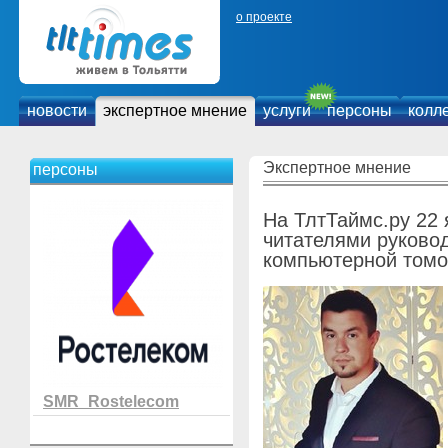
о проекте
новости
экспертное мнение
услуги
персоны
колл
Экспертное мнение
персоны
На ТлтТаймс.ру 22 
читателями руковод
компьютерной томо
SMR_Rostelecom