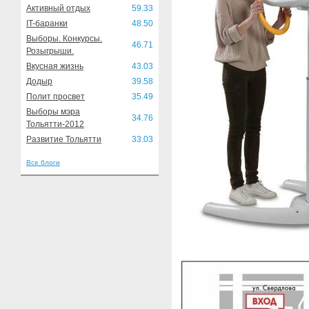
Активный отдых
59.33
IT-баранки
48.50
Выборы. Конкурсы.
46.71
Розыгрыши.
Вкусная жизнь
43.03
Додыр
39.58
Полит просвет
35.49
Выборы мэра
34.76
Тольятти-2012
Развитие Тольятти
33.03
Все блоги