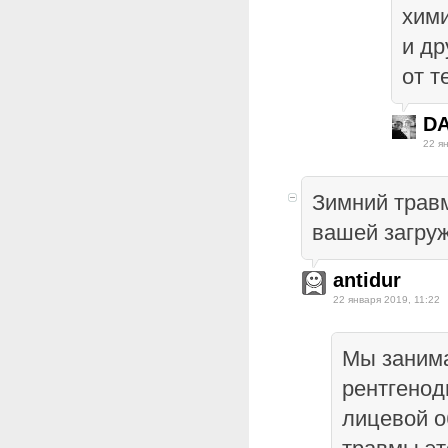
хим
и др
от т
DA
22 я
Зимний трав
вашей загру
antidur
22 января 2019, 11:22
Мы заним
рентгенод
лицевой о