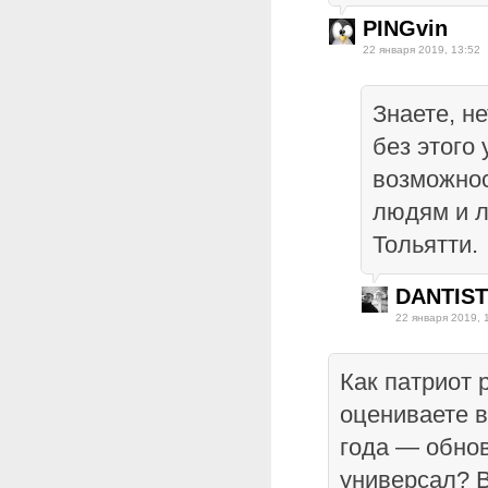
PINGvin
22 января 2019, 13:52
Знаете, н
без этого
возможнос
людям и 
Тольятти.
DANTIST
22 января 2019, 
Как патриот 
оцениваете в
года — обнов
универсал? В