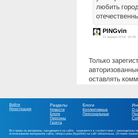
любить город
отечественн
PINGvin
22 января 2019, 16:36
Только зарегис
авторизованные
оставлять комм
Войти
Разделы
Блоги
Ин
Регистрация
Новости
Коллективные
О с
Блоги
Персональные
Пр
Персоны
Со
Газета
Все права на материалы, находящиеся на сайте , охраняются в соответствии с законодательст
использовании материалов сайта, гиперссылка (hyperlink) на сайт обязательна. (Условия огран