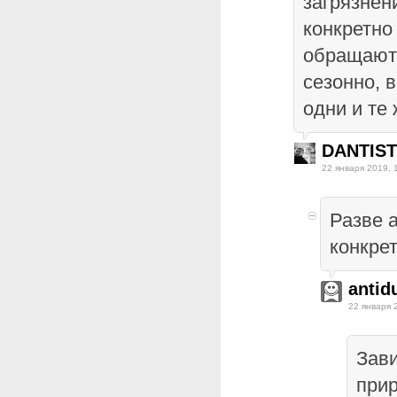
загрязнен
конкретно 
обращаютс
сезонно, 
одни и те 
DANTIST
22 января 2019, 
Разве а
конкре
antid
22 января 
Зави
прир