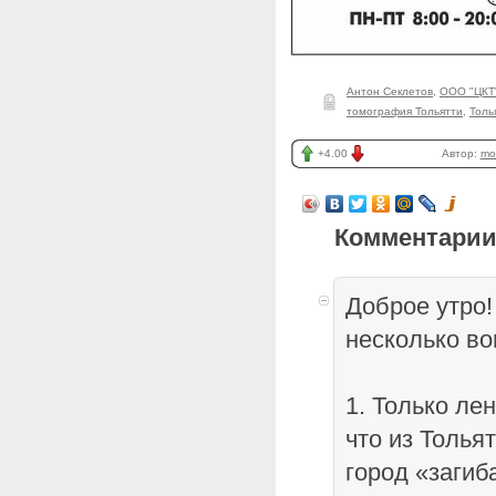
Антон Секлетов
,
ООО "ЦКТ
томография Тольятти
,
Толь
+4.00
Автор:
mo
Комментарии
Доброе утро!
несколько во
1. Только ле
что из Толья
город «загиб