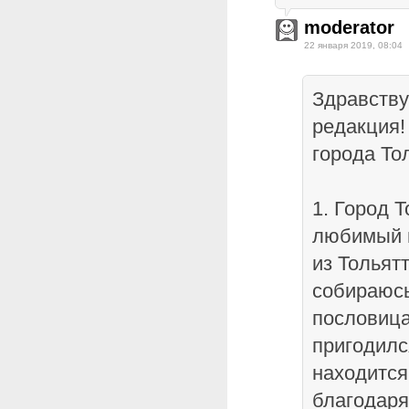
moderator
22 января 2019, 08:04
Здравству
редакция!
города Тол
1. Город 
любимый г
из Тольят
собираюсь
пословица
пригодилс
находится
благодар