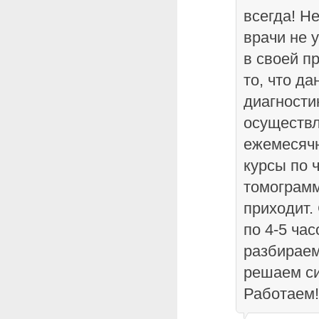
всегда! Н
врачи не 
в своей п
то, что д
диагности
осуществл
ежемесячн
курсы по 
томограмм
приходит.
по 4-5 ча
разбираем
решаем си
Работаем!