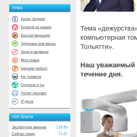
тема
Богач, бедняк
Тема «дежурства»
Болеем за наших
Братья меньшие
компьютерная то
Здоровье или жизнь
Тольятти».
Леди и медведи
Моя семья
Наш уважаемый г
Научим любого
течение дня.
Не тормози
Отдохни и ты
Полит просвет
IT-дела
топ блоги
Экспертное мнение
126.60
Сейчас скажу
73.87