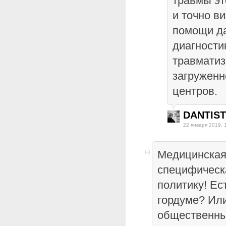
травмы эт
и точно в
помощи да
диагности
травматиз
загруженн
центров.
DANTIST
22 января 2019, 
Медицинская
специфическ
политику! Ес
гордуме? Или
общественный