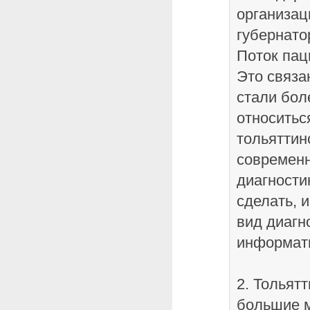
организац
губернато
Поток пац
Это связа
стали бол
относитьс
тольяттин
современ
диагности
сделать, 
вид диагн
информат
2. Тольят
большие м