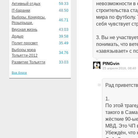
невозможности в 
Активный отдых
59.33
строительства ст
IT-баранки
48.50
мира по футболу. 
Выборы. Конкурсы.
46.71
Розыгрыши.
себя чувствует ст
Вкусная жизнь
43.03
Додыр
39.58
3. Вы не участвуе
Полит просвет
35.49
понимать, что вет
Выборы мэра
«завязывает» с п
34.76
Тольятти-2012
Развитие Тольятти
33.03
PINGvin
25 апреля 2016, 08:40
Все блоги
Рад приветств
1.
По этой траге
такого в Сама
жёсткие 90-ые
МВД. Это ЧП 
Убеждён, что