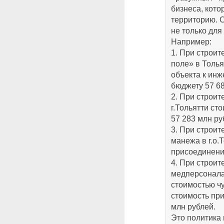
бизнеса, кото
территорию. 
не только для
Например:
1. При строит
поле» в Толь
объекта к инж
бюджету 57 68
2. При строи
г.Тольятти ст
57 283 млн ру
3. При строит
манежа в г.о.
присоединения
4. При строит
медперсонала
стоимостью чу
стоимость пр
млн рублей.
Это политика