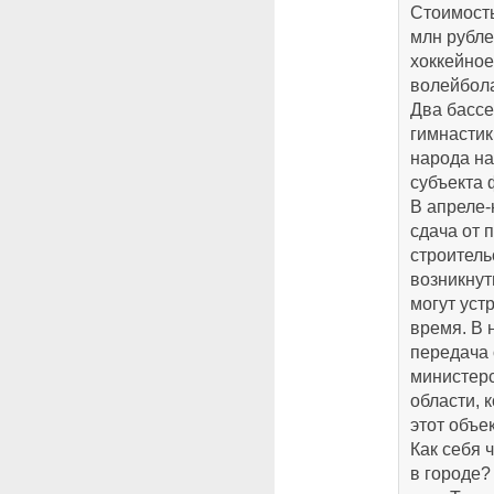
Стоимость
млн рубле
хоккейное
волейбола
Два бассе
гимнастик
народа н
субъекта 
В апреле-
сдача от 
строитель
возникнут
могут уст
время. В 
передача 
министерс
области, 
этот объе
Как себя 
в городе?