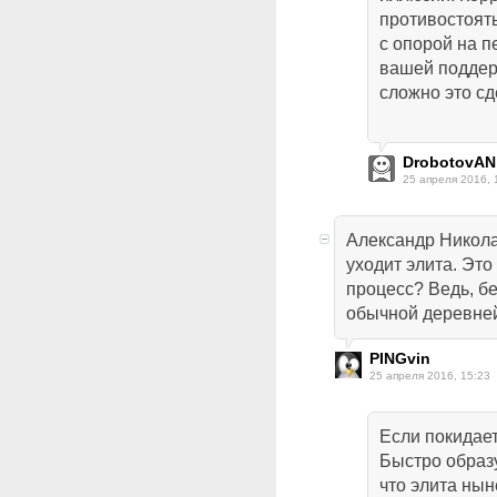
противостоять
с опорой на п
вашей поддер
сложно это сд
DrobotovAN
25 апреля 2016, 
Александр Никола
уходит элита. Это
процесс? Ведь, бе
обычной деревней
PINGvin
25 апреля 2016, 15:23
Если покидает
Быстро образу
что элита нын