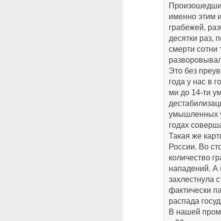
Произошедший
именно этим и
грабежей, раз
десятки раз, 
смерти сотни 
разворовывал
Это без преув
года у нас в 
ми до 14-ти 
дестабилизац
умышленных у
годах соверша
Такая же кар
России. Во ст
количество г
нападений. А
захлестнула 
фактически п
распада госуд
В нашей пром