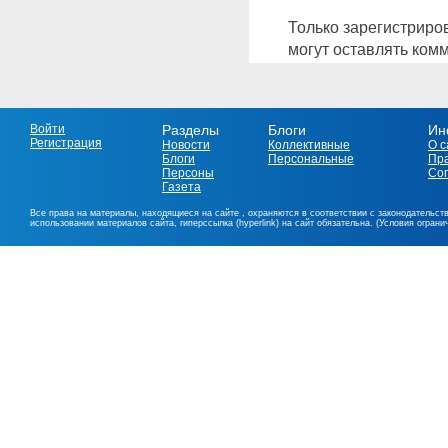
Только зарегистриро
могут оставлять ком
Войти
Разделы
Блоги
Ин
Регистрация
Новости
Коллективные
О с
Блоги
Персональные
Пр
Персоны
Со
Газета
Все права на материалы, находящиеся на сайте , охраняются в соответствии с законодательст
использовании материалов сайта, гиперссылка (hyperlink) на сайт обязательна. (Условия огран