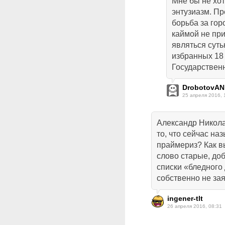
Мне бы не хо
энтузиазм. Пр
борьба за горо
каймой не при
являться суть
избранных 18
Государствен
DrobotovAN
25 апреля 2016, 
Александр Никола
то, что сейчас н
праймериз? Как вы
слово старые, до
списки «бледного
собственно не за
ingener-tlt
26 апреля 2016, 08:31