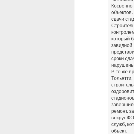
Косвенно 
объектов.
сдачи ста
Строитель
контролем
который б
завидной 
представи
сроки сда
нарушены
В то же в
Тольятти,
строитель
оздоровит
стадионом
завершило
ремонт, з
вокруг ФО
служб, ко
объект.