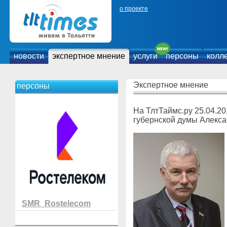
о проекте
новости
экспертное мнение
услуги
персоны
колл
Экспертное мнение
персоны
На ТлтТаймс.ру 25.04.2
губернской думы Алекс
SMR_Rostelecom