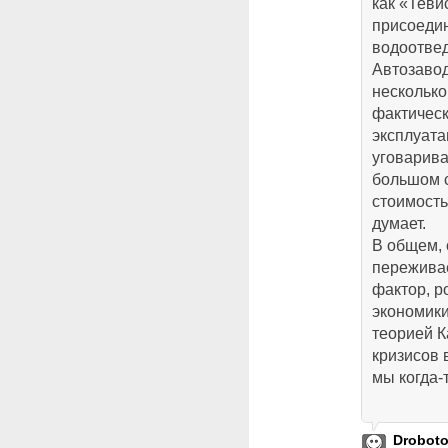
как «Теви
присоедин
водоотве
Автозаво
несколько
фактическ
эксплуата
уговарива
большом 
стоимость
думает.
В общем, 
переживае
фактор, р
экономики
теорией К
кризисов 
мы когда-
Drobot