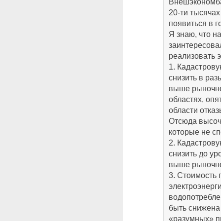
Внешэкономба
20-ти тысячах
появиться в г
Я знаю, что н
заинтересовал
реализовать э
1. Кадастров
снизить в раз
выше рыночно
областях, опя
области отказ
Отсюда высоч
которые не с
2. Кадастров
снизить до ур
выше рыночно
3. Стоимость 
электроэнерги
водопотребле
быть снижена 
«разумных» п