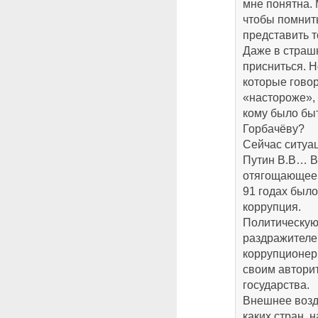
мне понятна. 
чтобы помнить
представить т
Даже в страшн
присниться. Н
которые говор
«настороже», 
кому было бы
Горбачёву?
Сейчас ситуац
Путин В.В… Во
отягощающее о
91 годах был
коррупция.
Политическую
раздражителе
коррупционер,
своим автори
государства.
Внешнее возд
каких стран, 