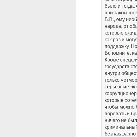
было и тогда,
при таком «ж
В.В., ему нео
народа, от об
которые ожида
как раз и мог
поддержку. Н
Вспомните, ка
Кроме спецсл
государств ст
внутри общест
только «отмо
серьёзные лю
коррупционер
которые хотел
чтобы можно 
воровать и бра
ничего не был
криминальный
безнаказанно