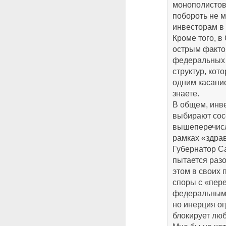
монополистов,
побороть не м
инвесторам в 
Кроме того, в
острым факто
федеральных 
структур, кот
одним касание
знаете.
В общем, инве
выбирают сосе
вышеперечисл
рамках «здра
Губернатор С
пытается разо
этом в своих 
споры с «пер
федеральными
но инерция ог
блокирует лю