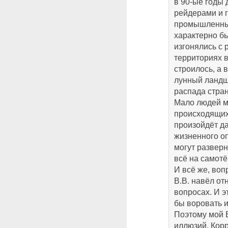
в 90-ые годы
рейдерами и 
промышленные
характерно б
изгонялись с р
территориях в
строилось, а
лунный ландш
распада стра
Мало людей м
происходящих
произойдёт да
жизненного оп
могут разверн
всё на самотё
И всё же, воп
В.В. навёл от
вопросах. И эт
бы воровать 
Поэтому мой В
иллюзий. Корр