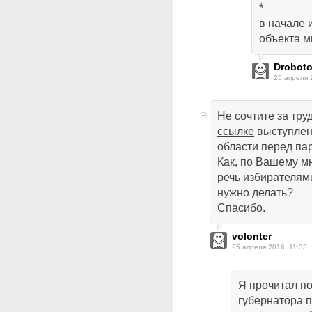
*
в начале 
объекта м
Drobot
25 апреля 
Не сочтите за тру
ссылке
выступлен
области перед па
Как, по Вашему м
речь избирателям
нужно делать?
Спасибо.
volonter
25 апреля 2016, 11:33
Я прочитал п
губернатора п