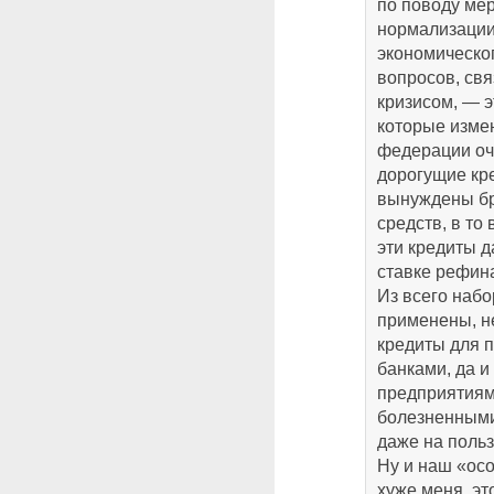
по поводу ме
нормализации
экономическог
вопросов, св
кризисом, — 
которые измен
федерации оч
дорогущие кр
вынуждены бр
средств, в то
эти кредиты д
ставке рефин
Из всего набо
применены, н
кредиты для 
банками, да 
предприятиям
болезненными
даже на польз
Ну и наш «ос
хуже меня, эт