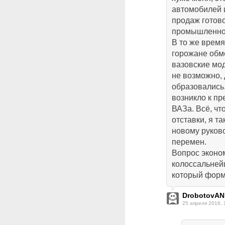
автомобилей и
продаж готов
промышленно
В то же время
горожане обм
вазовские мод
не возможно, 
образовались.
возникло к п
ВАЗа. Всё, чт
отставки, я т
новому руков
перемен.
Вопрос эконом
колоссальней
который форм
DrobotovAN
25 апреля 2016, 