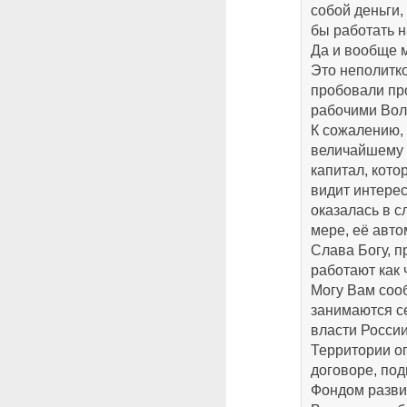
собой деньги,
бы работать н
Да и вообще м
Это неполитк
пробовали пр
рабочими Вол
К сожалению, 
величайшему 
капитал, кото
видит интерес
оказалась в с
мере, её авто
Слава Богу, 
работают как 
Могу Вам сооб
занимаются с
власти Росси
Территории о
договоре, по
Фондом разви