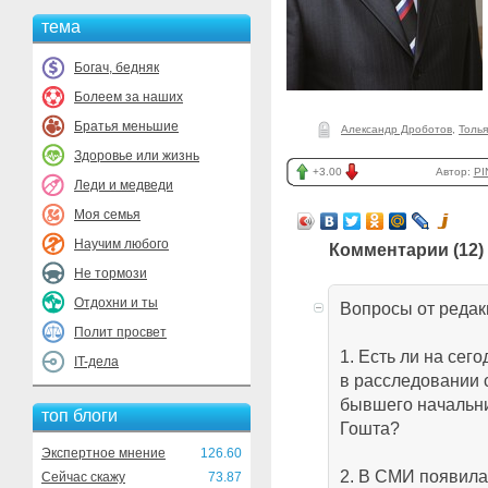
тема
Богач, бедняк
Болеем за наших
Братья меньшие
Александр Дроботов
,
Толья
Здоровье или жизнь
+3.00
Автор:
PI
Леди и медведи
Моя семья
Научим любого
Комментарии (
12
)
Не тормози
Отдохни и ты
Вопросы от редак
Полит просвет
1. Есть ли на сег
IT-дела
в расследовании 
бывшего начальн
топ блоги
Гошта?
Экспертное мнение
126.60
2. В СМИ появил
Сейчас скажу
73.87