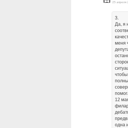
25 апреля 
3.
Да, я
соотв
качес
меня 
депут
остан
сторо
ситуа
чтобы
полны
совер
помог
12 ма
филар
дебат
предв
одна 