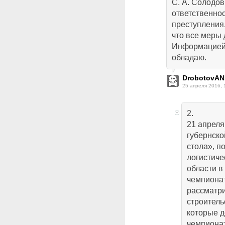
С. А. Солодо
ответственнос
преступления
что все меры 
Информацией 
обладаю.
DrobotovAN
25 апреля 2016, 
2.
21 апреля
губернско
стола», п
логистич
области в
чемпионат
рассматри
строитель
которые 
чемпионат