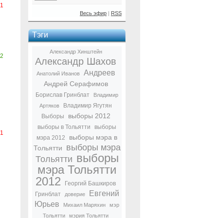
-1
Весь эфир
|
RSS
Тэги
Александр Хинштейн
2
Александр Шахов
Андреев
Анатолий Иванов
Андрей Серафимов
Борислав Гринблат
Владимир
Владимир Ягутян
Артяков
выборы 2012
Выборы
выборы в Тольятти
выборы
-1
выборы мэра в
мэра 2012
выборы мэра
Тольятти
выборы
Тольятти
мэра Тольятти
2012
Георгий Башкиров
Евгений
Гринблат
доверие
Юрьев
Михаил Маряхин
мэр
Тольятти
мэрия Тольятти