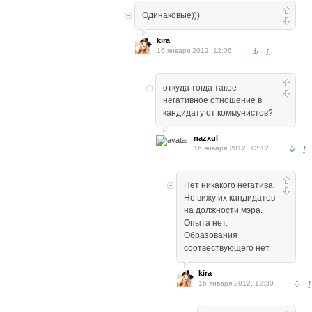
Одинаковые)))
kira
16 января 2012, 12:06
↑
откуда тогда такое
негативное отношение в
кандидату от коммунистов?
nazxul
16 января 2012, 12:12
↑
Нет никакого негатива.
Не вижу их кандидатов
на должности мэра.
Опыта нет.
Образования
соотвествующего нет.
kira
16 января 2012, 12:30
↑