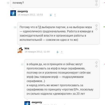
почему?
ewgeniy
16 января 2012, 10:53
↑
+
Потому что в ГД выбирали партии, а на выборах мэра
— единоличного градоначальника. Работа в команде в
законодательной власти и организация работы в
исполнительной — совсем не одно и то же)
kira
16 января 2012, 11:00
↑
в общем да, но в принципе и сейчас могут
проголосовать за кпрф в лице серафимова,
поэтому он и усиленно позиционирует себя как
кпрф (мы говорим кпрф — подразумеваем
серафимов...)
и народ опять же может проголосавать за
серафимова по принципу «против ЕР», поскольку
оч сильно надоела «демократия» за 20 лет
ewgeniy