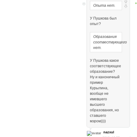
+
Опыта нет.
У Пушкова был
опыт?
Образования
соотвествующего
нет.
У Пушкова какое
соответствующее
образование?
Ну и каноничный
пример
Курылина,
вообще не
имевшего
высшего
образования, но
ставшего
мэром))))
nazxul