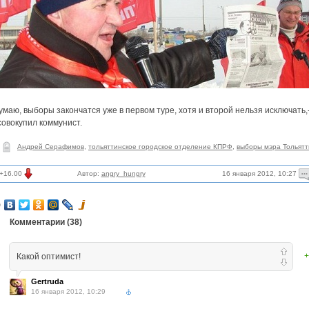
маю, выборы закончатся уже в первом туре, хотя и второй нельзя исключать,
совокупил коммунист.
Андрей Серафимов
,
тольяттинское городское отделение КПРФ
,
выборы мэра Тольятт
16 января 2012, 10:27
+16.00
Автор:
angry_hungry
Комментарии (
38
)
+
Какой оптимист!
Gertruda
16 января 2012, 10:29