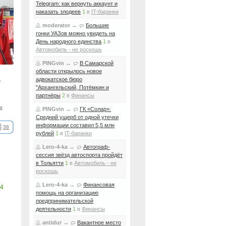
Telegram: как вернуть аккаунт и
наказать злодеев
1
в
IT-баранки
moderator
→
Большие
гонки УАЗов можно увидеть на
День народного единства
1
в
Автомобиль - не роскошь
PINGvin
→
В Самарской
области открылось новое
адвокатское бюро
-
"Архангельский, Потёмкин и
партнёры
2
в
Финансы
и
PINGvin
→
ГК «Солар»:
Средний ущерб от одной утечки
информации составил 5,5 млн
38
рублей
1
в
IT-баранки
Lero-4-ka
→
Автограф-
сессия звёзд автоспорта пройдёт
в Тольятти
1
в
Автомобиль - не
роскошь
Lero-4-ka
→
Финансовая
4
помощь на организацию
предпринимательской
деятельности
1
в
Финансы
antidur
→
Вакантное место