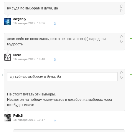
ну судя по выборам в дума, да
ewgeniy
16 января 2012, 10:36
+
«сам себя не похвалишь, никто не похвалит» (с) народная
мудрость
razer
16 января 2012, 10:40
+
ну судя по выборам в дума, да
Не стоит путать эти выборы.
Несмотря на победу коммунистов в декабре, на выборах мэра
все будет иначе.
FelixS
16 января 2012, 10:47