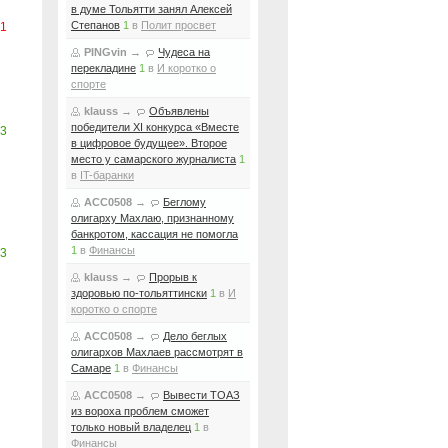
в думе Тольятти занял Алексей
Степанов
1
в
Полит просвет
-1
PINGvin
→
Чудеса на
перекладине
1
в
И коротко о
спорте
klauss
→
Объявлены
победители XI конкурса «Вместе
3
в цифровое будущее». Второе
место у самарского журналиста
1
в
IT-баранки
ACC0508
→
Беглому
олигарху Махлаю, признанному
банкротом, кассация не помогла
1
в
Финансы
3
klauss
→
Прорыв к
здоровью по-тольяттински
1
в
И
коротко о спорте
ACC0508
→
Дело беглых
олигархов Махлаев рассмотрят в
Самаре
1
в
Финансы
ACC0508
→
Вывести ТОАЗ
из вороха проблем сможет
только новый владелец
1
в
Финансы