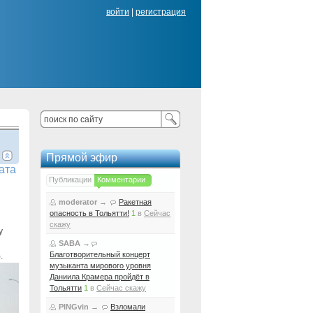
войти
|
регистрация
Прямой эфир
ата
Публикации
Комментарии
moderator
→
Ракетная
опасность в Тольятти!
1
в
Сейчас
скажу
у
SABA
→
Благотворительный концерт
.
музыканта мирового уровня
Даниила Крамера пройдёт в
Тольятти
1
в
Сейчас скажу
PINGvin
→
Взломали