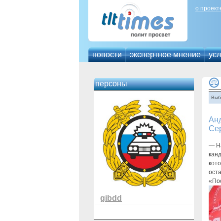
о проект
новости
экспертное мнение
усл
персоны
Выб
Ан
Се
— На
кан
кот
оста
«По
gibdd