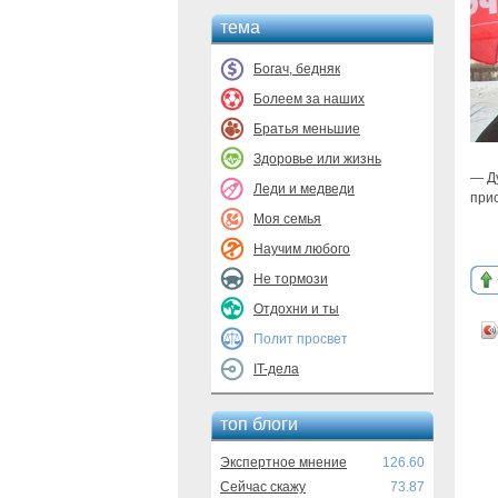
тема
Богач, бедняк
Болеем за наших
Братья меньшие
Здоровье или жизнь
— Ду
Леди и медведи
при
Моя семья
Научим любого
Не тормози
Отдохни и ты
Полит просвет
IT-дела
топ блоги
Экспертное мнение
126.60
Сейчас скажу
73.87