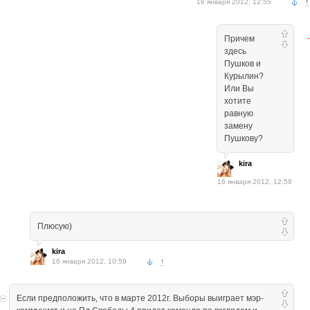
16 января 2012, 12:55
↑
Причем
здесь
Пушков и
Курылин?
Или Вы
хотите
равную
замену
Пушкову?
kira
16 января 2012, 12:59
Плюсую)
kira
16 января 2012, 10:59
↑
Если предположить, что в марте 2012г. Выборы выиграет мэр-