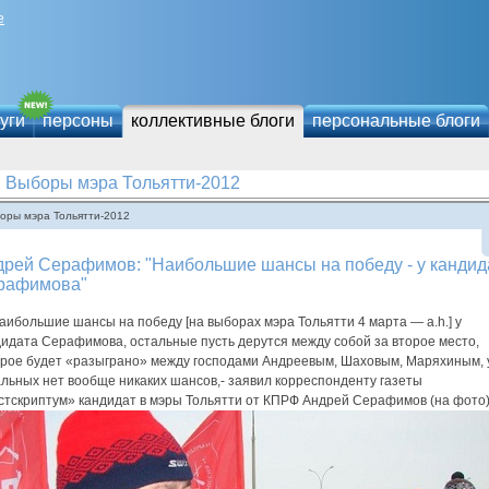
е
уги
персоны
коллективные блоги
персональные блоги
Выборы мэра Тольятти-2012
оры мэра Тольятти-2012
дрей Серафимов: "Наибольшие шансы на победу - у кандид
рафимова"
ибольшие шансы на победу [на выборах мэра Тольятти 4 марта — a.h.] у
дидата Серафимова, остальные пусть дерутся между собой за второе место,
орое будет «разыграно» между господами Андреевым, Шаховым, Маряхиным, 
льных нет вообще никаких шансов,- заявил корреспонденту газеты
стскриптум» кандидат в мэры Тольятти от КПРФ Андрей Серафимов (на фото)