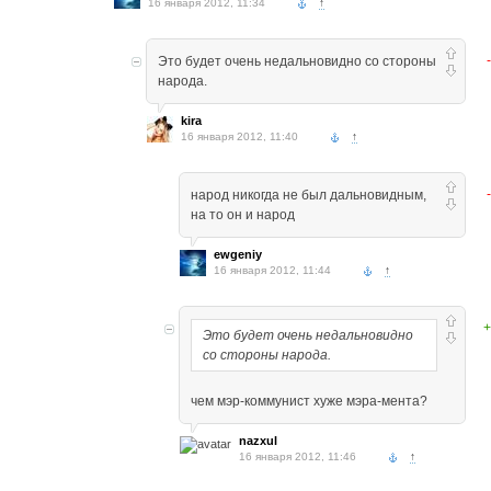
16 января 2012, 11:34
↑
Это будет очень недальновидно со стороны
народа.
kira
16 января 2012, 11:40
↑
народ никогда не был дальновидным,
на то он и народ
ewgeniy
16 января 2012, 11:44
↑
+
Это будет очень недальновидно
со стороны народа.
чем мэр-коммунист хуже мэра-мента?
nazxul
16 января 2012, 11:46
↑