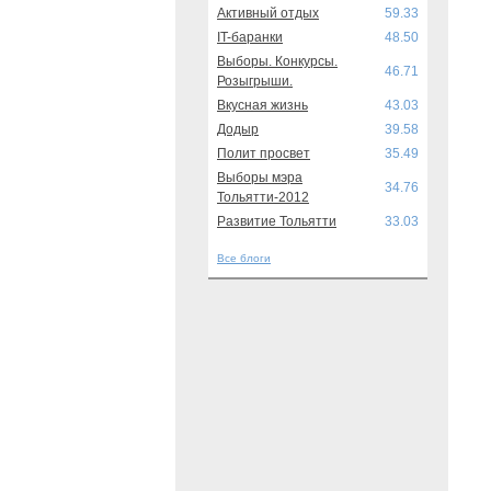
Активный отдых
59.33
IT-баранки
48.50
Выборы. Конкурсы.
46.71
Розыгрыши.
Вкусная жизнь
43.03
Додыр
39.58
Полит просвет
35.49
Выборы мэра
34.76
Тольятти-2012
Развитие Тольятти
33.03
Все блоги