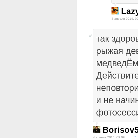
Laz
4 апреля 2014, 0
так здоро
рыжая де
медведЁм!
Действит
неповтор
и не начи
фотосесс
Borisov
4 апреля 2014, 09:09