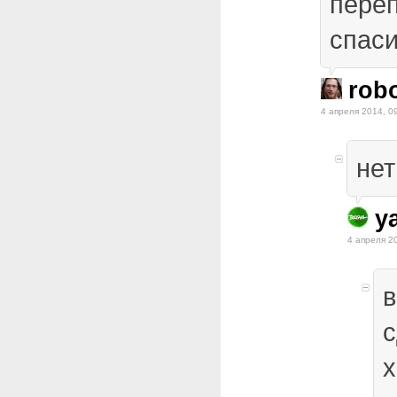
переп
спаси
rob
4 апреля 2014, 0
нет
ya
4 апреля 2
в
с
х