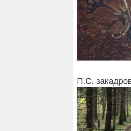
П.С. закадро