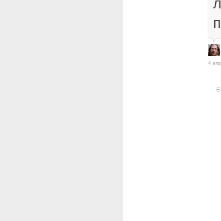
л
п
4 апр