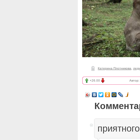
Катерина Плотникова
,
лед
+26.00
Автор
Коммента
приятного