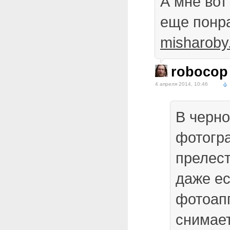
А мне вот
еще понр
misharoby.
robocop
4 апреля 2014, 10:46
В черн
фотогр
прелест
даже е
фотоапп
снимает