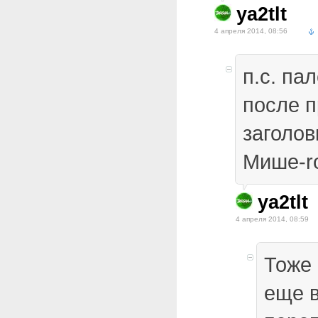
ya2tlt
4 апреля 2014, 08:56
п.с. па
после п
заголов
Мише-ro
ya2tlt
4 апреля 2014, 08:59
Тоже 
еще 