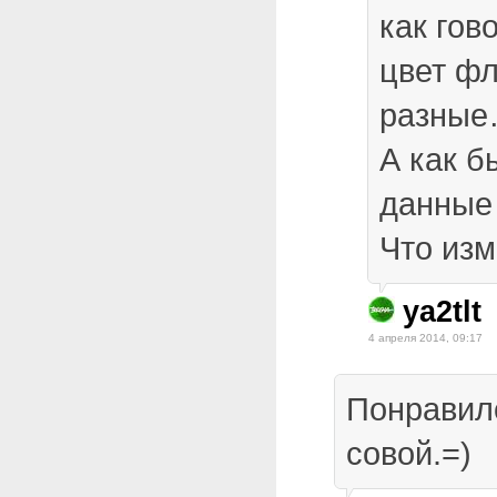
как гов
цвет ф
разны
А как б
данные
Что из
ya2tlt
4 апреля 2014, 09:17
Понравило
совой.=)