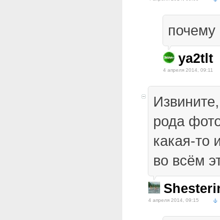
почему
ya2tlt
4 апреля 2014, 09:11
Извините,
рода фот
какая-то 
во всём 
Shesteri
4 апреля 2014, 09:15