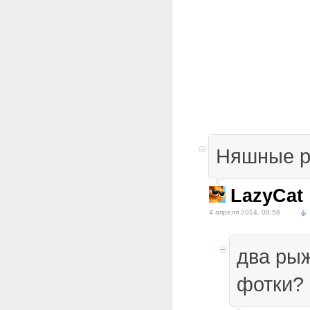
Няшные р
LazyCat
4 апреля 2014, 08:58
два рыж
фотки?