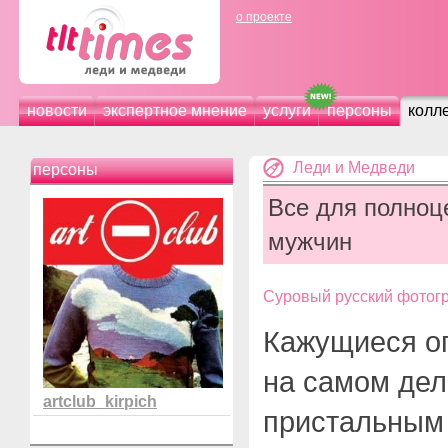
о проекте
новости
экспертное мнение
услуги
персоны
колл
Леди и Медведи
персоны
Все для полноц
мужчин
Суровый русский фотог
Кажущиеся о
на самом дел
artclub_kirpich
пристальным