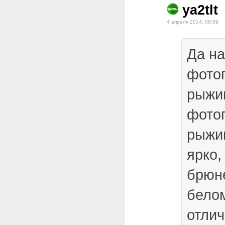
ya2tlt
4 апреля 2014, 08:59
Да на
фото
рыжик
фото
рыжи
ярко,
брюне
бело
отлич