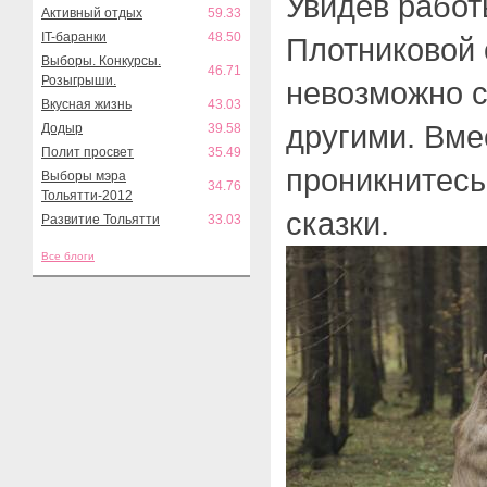
Увидев работ
Активный отдых
59.33
IT-баранки
48.50
Плотниковой 
Выборы. Конкурсы.
46.71
Розыгрыши.
невозможно с
Вкусная жизнь
43.03
другими. Вме
Додыр
39.58
Полит просвет
35.49
проникнитесь
Выборы мэра
34.76
Тольятти-2012
сказки.
Развитие Тольятти
33.03
Все блоги