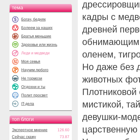
дрессировщик
тема
кадры с медв
Богач, бедняк
древней перв
Болеем за наших
Братья меньшие
обнимающим 
Здоровье или жизнь
оленем, тигр
Леди и медведи
Моя семья
Но даже без 
Научим любого
животных фо
Не тормози
Отдохни и ты
Плотниковой 
Полит просвет
мистикой, та
IT-дела
девушки-мод
топ блоги
царственную 
Экспертное мнение
126.60
Сейчас скажу
73.87