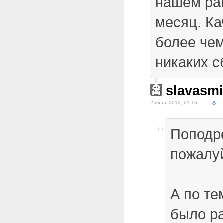
нашем рай
месяц. Ка
более чем
никаких с
slavasm
2 июля 2012, 21:16
Поподр
пожалуй
А по те
было р