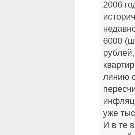
2006 го
истори
недавно
6000 (ш
рублей,
квартир
линию 
пересчи
инфляци
уже тыс
И в те 