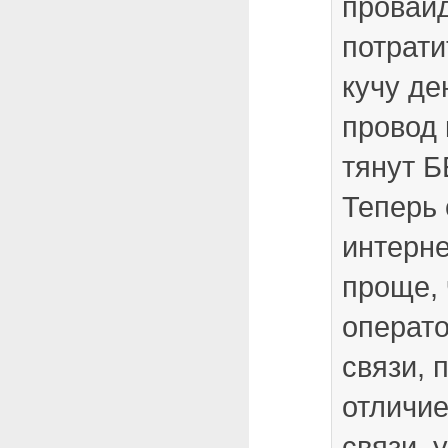
провай
потрати
кучу де
провод 
тянут 
Теперь
интерн
проще,
операт
связи, 
отличие
связи, 