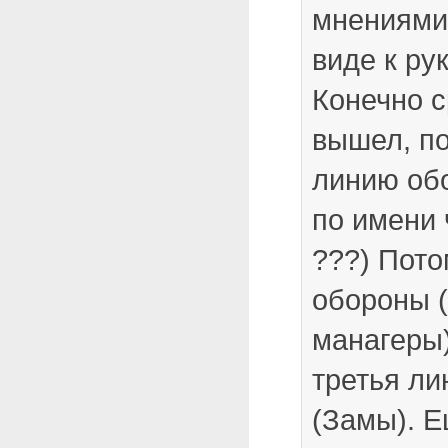
мнениями
виде к ру
Конечно с
вышел, п
линию об
по имени 
???) Пото
обороны 
манагеры)
третья л
(Замы). 