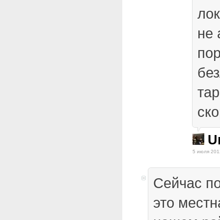
ло
не 
пор
бе
та
ско
U
5 июля 201
Сейчас п
это местн