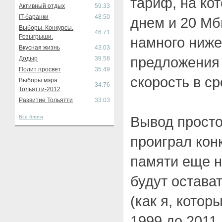
тариф, на ко
Активный отдых
59.33
IT-баранки
48.50
днем и 20 Мб
Выборы. Конкурсы.
46.71
Розыгрыши.
намного ниже
Вкусная жизнь
43.03
предложения 
Додыр
39.58
Полит просвет
35.49
скорость в с
Выборы мэра
34.76
Тольятти-2012
Развитие Тольятти
33.03
Вывод просто
Все блоги
проиграл кон
памяти еще н
будут остава
(как я, кото
1999 до 2011,