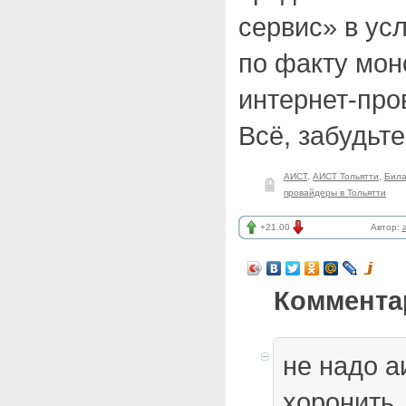
сервис» в ус
по факту мон
интернет-про
Всё, забудьт
АИСТ
,
АИСТ Тольятти
,
Бил
провайдеры в Тольятти
+21.00
Автор:
Коммента
не надо а
хоронить