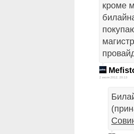
кроме м
билайна
покупаю
магист
провай
Mefist
2 июля 2012, 20:13
Била
(при
Сови