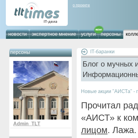
о проекте
новости
экспертное мнение
услуги
персоны
колл
IT-баранки
персоны
Блог о мучных 
Информационны
Новые акции "АИСТа" - 
Прочитал рад
«АИСТ» к ко
Admin_TLT
лицом
. Лажа