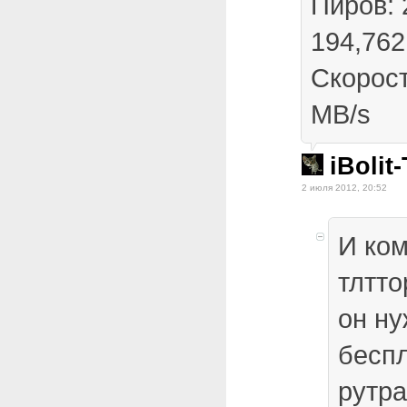
Пиров: 
194,762
Скорост
MB/s
iBolit
2 июля 2012, 20:52
И ко
тлтто
он ну
беспл
рутра