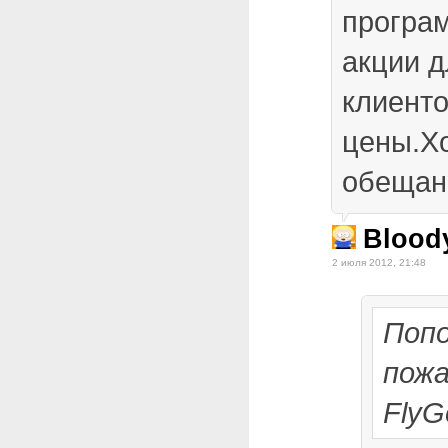
програ
акции 
клиенто
цены.Хо
обещан
Blood
2 июля 2012, 21:48
Поп
пожа
FlyG