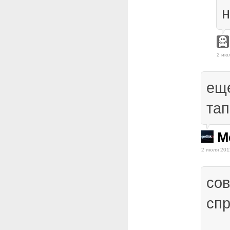
н
2 ию
еще
тап
Me
2 июля 201
со
сп