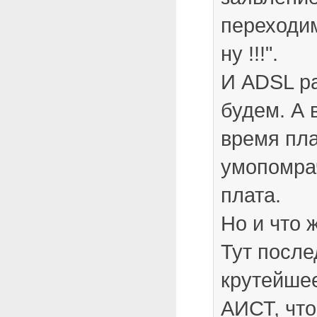
переходим
ну !!!".
И ADSL ра
будем. А 
время пл
умопомра
плата.
Но и что 
Тут после
крутейше
АИСТ, чт