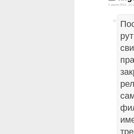
2 июля 2012, 21:
По
рут
св
пр
за
рел
са
фи
им
тре