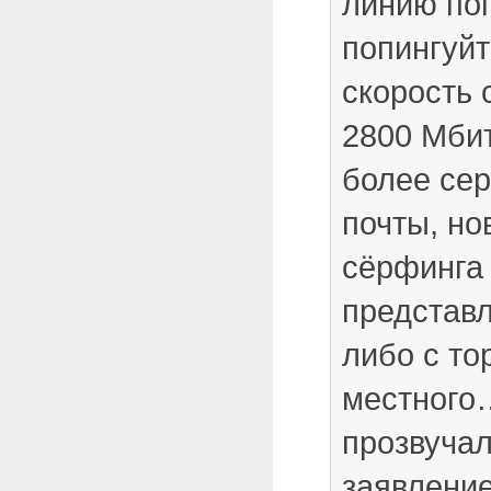
линию по
попингуйт
скорость 
2800 Мбит
более сер
почты, но
сёрфинга 
представл
либо с то
местного
прозвучал
заявлени