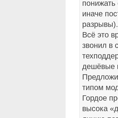
понижать 
иначе по
разрывы).
Всё это в
звонил в 
техподдер
дешёвые 
Предложит
типом мод
Гордое п
высока «