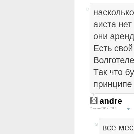
насколько
аиста нет
они аренд
Есть свой
Волготел
Так что б
принципе
andre
2 июля 2012, 20:06
все ме