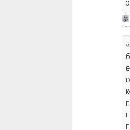
э
2 ию
«
б
е
о
к
п
п
п