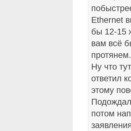
побыстре
Ethernet 
бы 12-15
вам всё б
протянем.
Ну что ту
ответил к
этому пов
Подождал 
потом нап
заявлени