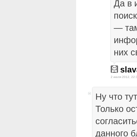
Да в 
поиск
— та
инфор
них с
sla
2 июля 2012, 22:
Ну что ту
Только ос
согласить
данного б