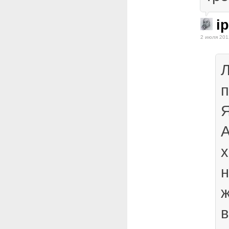
ip
2 июля 201
Л
п
Я
А
х
н
ж
в