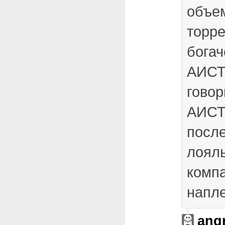
объе
торре
богач
АИСТ
говор
АИСТ
после
лояль
компа
напле
ang