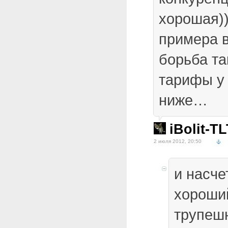
хорошая)
примера 
борьба та
тарифы у 
ниже…
iBolit-T
2 июля 2012, 20:50
и насче
хороши
трупешн