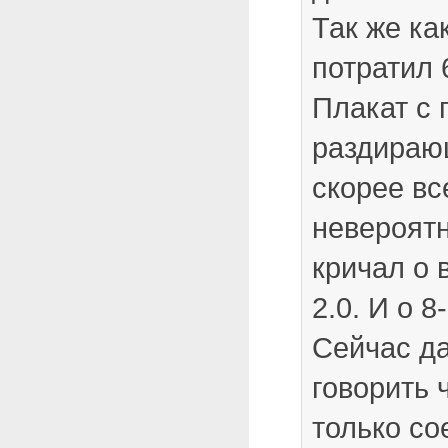
Так же ка
потратил 
Плакат с
раздираю
скорее вс
невероятн
кричал о 
2.0. И о 8
Сейчас д
говорить 
только со