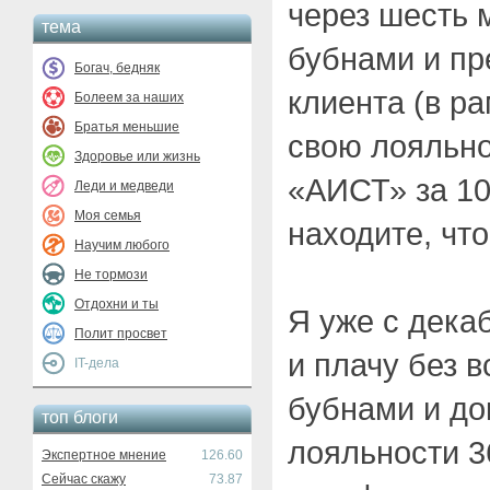
через шесть 
тема
бубнами и пр
Богач, бедняк
клиента (в р
Болеем за наших
Братья меньшие
свою лояльно
Здоровье или жизнь
«АИСТ» за 10
Леди и медведи
Моя семья
находите, чт
Научим любого
Не тормози
Отдохни и ты
Я уже с дека
Полит просвет
и плачу без в
IT-дела
бубнами и до
топ блоги
лояльности 3
Экспертное мнение
126.60
Сейчас скажу
73.87