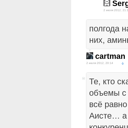
Ser
2 июля 2012, 21:
полгода н
них, амин
cartman
2 июля 2012, 20:14
Те, кто с
объемы с 
всё равно
Аисте… а 
конкурен