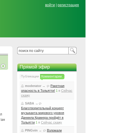
войти
|
регистрация
Прямой эфир
Публикации
Комментарии
moderator
→
Ракетная
опасность в Тольятти!
1
в
Сейчас
скажу
SABA
→
Благотворительный концерт
музыканта мирового уровня
ел
Даниила Крамера пройдёт в
тан
Тольятти
1
в
Сейчас скажу
PINGvin
→
Взломали