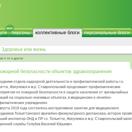
е
уги
персоны
коллективные блоги
персональные блоги
Здоровье или жизнь
ше и то и другое
пожарной безопасности объектов здравоохранения
рудники отдела надзорной деятельности и профилактической работы г.о.
ьятти, Жигулевск и м.р. Ставропольский продолжают профилактические
оприятия по пожарной безопасности и защите населения от чрезвычайных
аций на социально-значимых объектах, в медицинских и лечебно-
филактических учреждениях.
вгуста 2019 года состоялось инструктивное занятие для медицинского
удников Тольяттинского врачебно-физкультурного диспансера, которое пров
ший инспектор ОНД и ПР г.о. Тольятти, Жигулевск и м.р. Ставропольский капи
тренней службы Голубев Василий Юрьевич.