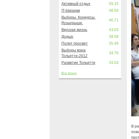
Активный отдых
59.33
IT-баранки
48.50
Выборы. Конкурсы.
46.71
Розыгрыши.
Вкусная жизнь
43.03
Додыр
39.58
Полит просвет
35.49
Выборы мэра
34.76
Тольятти-2012
Развитие Тольятти
33.03
Все блоги
В р
пож
про