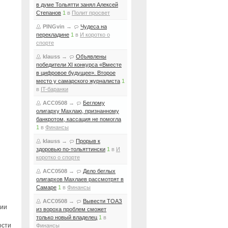
в думе Тольятти занял Алексей
Степанов
1
в
Полит просвет
PINGvin
→
Чудеса на
перекладине
1
в
И коротко о
спорте
klauss
→
Объявлены
победители XI конкурса «Вместе
в цифровое будущее». Второе
место у самарского журналиста
1
в
IT-баранки
ACC0508
→
Беглому
олигарху Махлаю, признанному
банкротом, кассация не помогла
1
в
Финансы
klauss
→
Прорыв к
здоровью по-тольяттински
1
в
И
коротко о спорте
ACC0508
→
Дело беглых
олигархов Махлаев рассмотрят в
Самаре
1
в
Финансы
ACC0508
→
Вывести ТОАЗ
нии
из вороха проблем сможет
только новый владелец
1
в
ости
Финансы