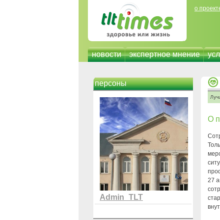
о проект
новости
экспертное мнение
усл
персоны
Луч
О 
Сот
Тол
мер
ситу
про
27 а
сотр
Admin_TLT
стар
вну