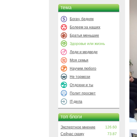
тема
Богач, бедняк
Болеем за наших
Братья меньшие
Здоровье или жизнь
Леди и медведи
Моя семья
Научим любого
Не тормози
Отдохни и ты
Полит просвет
IT-дела
топ блоги
Экспертное мнение
126.60
Сейчас скажу
73.87