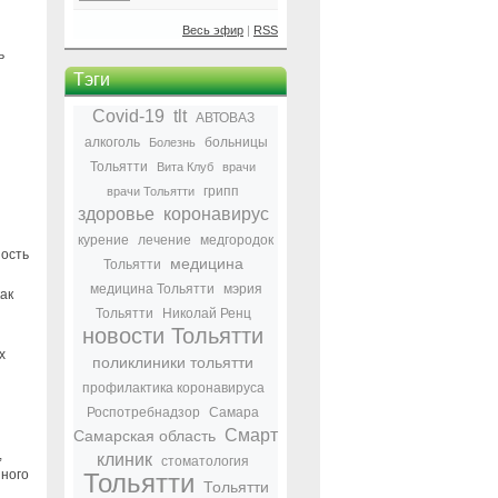
Весь эфир
|
RSS
ь
Тэги
Covid-19
tlt
АВТОВАЗ
алкоголь
больницы
Болезнь
Тольятти
Вита Клуб
врачи
грипп
врачи Тольятти
здоровье
коронавирус
курение
лечение
медгородок
ность
медицина
Тольятти
медицина Тольятти
мэрия
ак
Тольятти
Николай Ренц
новости Тольятти
х
поликлиники тольятти
профилактика коронавируса
Роспотребнадзор
Самара
Смарт
Самарская область
,
клиник
стоматология
нного
Тольятти
Тольятти