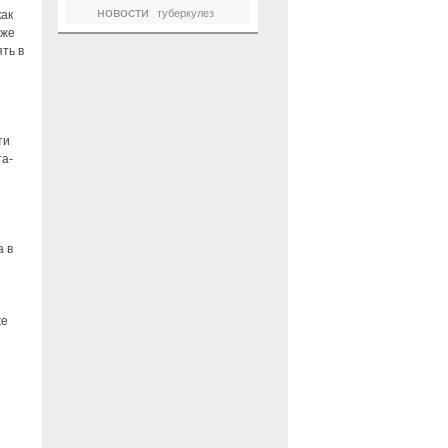
новости
туберкулез
как
кже
ть в
ти
та-
а в
же