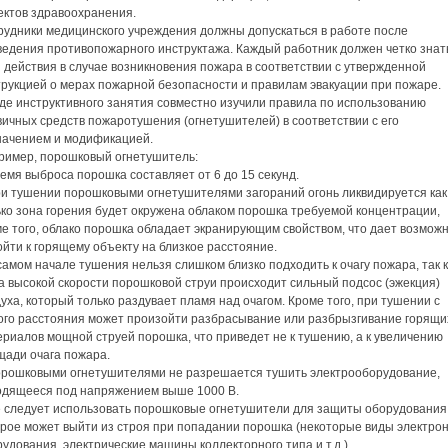
ектов здравоохранения.
рудники медицинского учреждения должны допускаться в работе после
ведения противопожарного инструктажа. Каждый работник должен четко знат
 действия в случае возникновения пожара в соответствии с утвержденной
трукцией о мерах пожарной безопасности и правилам эвакуации при пожаре.
оде инструктивного занятия совместно изучили правила по использованию
ичных средств пожаротушения (огнетушителей) в соответствии с его
начением и модификацией.
ример, порошковый огнетушитель:
емя выброса порошка составляет от 6 до 15 секунд.
ри тушении порошковыми огнетушителями загораний огонь ликвидируется как
ько зона горения будет окружена облаком порошка требуемой концентрации,
е того, облако порошка обладает экранирующим свойством, что дает возмож
йти к горящему объекту на близкое расстояние.
самом начале тушения нельзя слишком близко подходить к очагу пожара, так к
а высокой скорости порошковой струи происходит сильный подсос (эжекция)
уха, который только раздувает пламя над очагом. Кроме того, при тушении с
ого расстояния может произойти разбрасывание или разбрызгивание горящи
риалов мощной струей порошка, что приведет не к тушению, а к увеличению
щади очага пожара.
орошковыми огнетушителями не разрешается тушить электрооборудование,
одящееся под напряжением выше 1000 В.
е следует использовать порошковые огнетушители для защиты оборудования
орое может выйти из строя при попадании порошка (некоторые виды электро
удования, электрические машины коллекторного типа и т.д.).