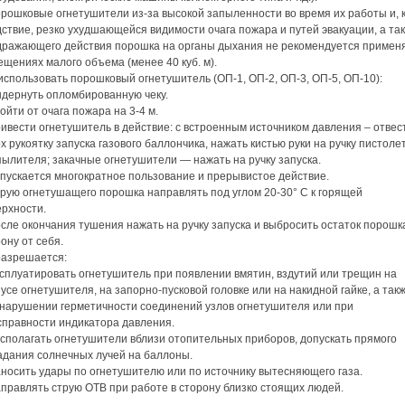
рошковые огнетушители из-за высокой запыленности во время их работы и, 
ствие, резко ухудшающейся видимости очага пожара и путей эвакуации, а та
дражающего действия порошка на органы дыхания не рекомендуется применя
щениях малого объема (менее 40 куб. м).
использовать порошковый огнетушитель (ОП-1, ОП-2, ОП-3, ОП-5, ОП-10):
ыдернуть опломбированную чеку.
ойти от очага пожара на 3-4 м.
ивести огнетушитель в действие: с встроенным источником давления – отвес
х рукоятку запуска газового баллончика, нажать кистью руки на ручку пистоле
ылителя; закачные огнетушители — нажать на ручку запуска.
опускается многократное пользование и прерывистое действие.
трую огнетушащего порошка направлять под углом 20-30° С к горящей
ерхности.
сле окончания тушения нажать на ручку запуска и выбросить остаток порошк
ону от себя.
разрешается:
ксплуатировать огнетушитель при появлении вмятин, вздутий или трещин на
усе огнетушителя, на запорно-пусковой головке или на накидной гайке, а так
 нарушении герметичности соединений узлов огнетушителя или при
справности индикатора давления.
асполагать огнетушители вблизи отопительных приборов, допускать прямого
адания солнечных лучей на баллоны.
аносить удары по огнетушителю или по источнику вытесняющего газа.
правлять струю ОТВ при работе в сторону близко стоящих людей.