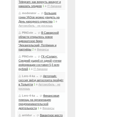
Telegram: как вернуть аккаунт и
наказать злодеев
1
в
IT-баранки
moderator
→
Большие
гонки УАЗов можно увидеть на
День народного единства
1
в
Автомобиль - не роскошь
PINGvin
→
В Самарской
области открылось новое
адвокатское бюро
"Архангельский, Потёмкин и
партнёры
2
в
Финансы
PINGvin
→
ГК «Солар»:
Средний ущерб от одной утечки
информации составил 5,5 млн
рублей
1
в
IT-баранки
Lero-4-ka
→
Автограф-
сессия звёзд автоспорта пройдёт
в Тольятти
1
в
Автомобиль - не
роскошь
Lero-4-ka
→
Финансовая
помощь на организацию
предпринимательской
деятельности
1
в
Финансы
antidur
→
Вакантное место