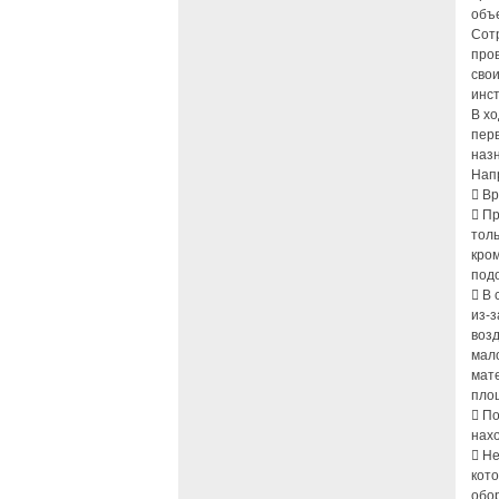
объ
Сот
про
свои
инс
В х
перв
наз
Нап
 Вр
 П
тол
кром
подо
 В 
из-з
возд
мал
мате
пло
 П
нах
 Н
кот
обор