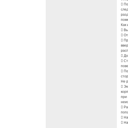
 По
след
раз
поме
Как 
 В
 От
 Пр
ввер
расп
 Д
 С
пов
 По
стор
Не 
 Э
корп
при
неи
 Р
поп
 Н
 На