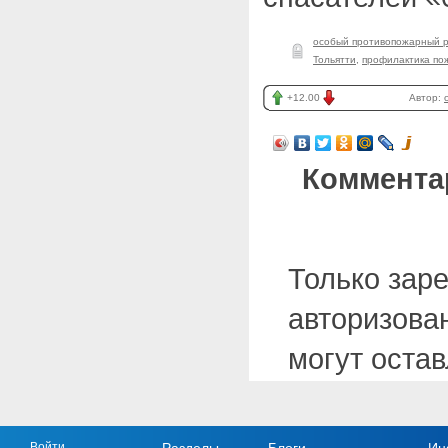
особый противопожарный 
Тольятти
,
профилактика по
+12.00
Автор:
Коммента
Только зар
авторизова
могут оста
Войти