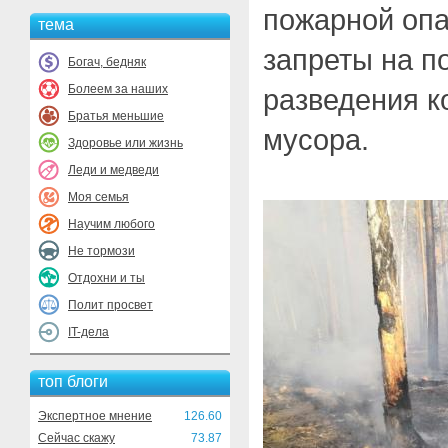
пожарной опа
тема
запреты на п
Богач, бедняк
Болеем за наших
разведения к
Братья меньшие
мусора.
Здоровье или жизнь
Леди и медведи
Моя семья
Научим любого
Не тормози
Отдохни и ты
Полит просвет
IT-дела
топ блоги
Экспертное мнение
126.60
Сейчас скажу
73.87