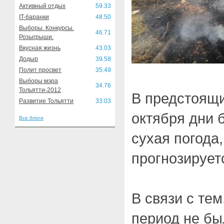
Активный отдых
59.33
IT-баранки
48.50
Выборы. Конкурсы.
46.71
Розыгрыши.
Вкусная жизнь
43.03
Додыр
39.58
Полит просвет
35.49
Выборы мэра
34.76
Тольятти-2012
В предстоящи
Развитие Тольятти
33.03
октября дни 
Все блоги
сухая погода,
прогнозирует
В связи с те
период не бы