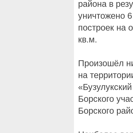
района в рез
уничтожено 6
построек на 
кв.м.
Произошёл н
на территори
«Бузулукский
Борского уча
Борского рай