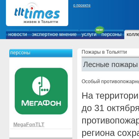
о проекте
новости
экспертное мнение
услуги
персоны
колл
Пожары в Тольятти
персоны
Лесные пожары 
Особый противопожарн
На территори
до 31 октябр
противопожар
MegaFonTLT
региона сохр