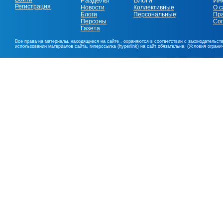
Разделы
Блоги
Ин
Регистрация
Новости
Коллективные
О с
Блоги
Персональные
Пр
Персоны
Со
Газета
Все права на материалы, находящиеся на сайте , охраняются в соответствии с законодательст
использовании материалов сайта, гиперссылка (hyperlink) на сайт обязательна. (Условия огран