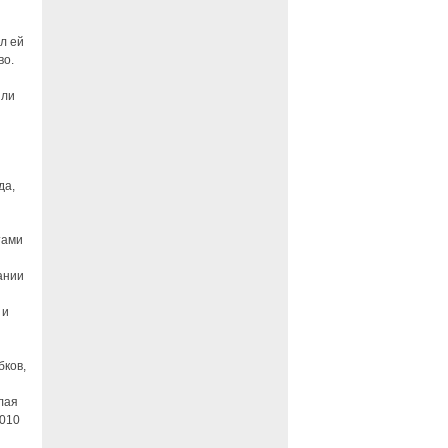
л ей
во.
ыли
да,
тами
ании
 и
бков,
лая
2010