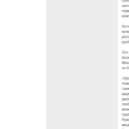
соо
заоч
такж
ком
Хотя
нич
рос
раз
Это 
банк
Фин
он 
«Ур
пов
такж
акц
дир
треб
мом
треб
Рук
ввод