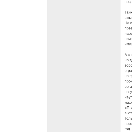
поср
Такж
в вы
На с
пре
нар
при
иму
А с
но д
вор
огр
на 
про
орга
поку
неуп
махл
«То
а кт
Тол
пере
год.