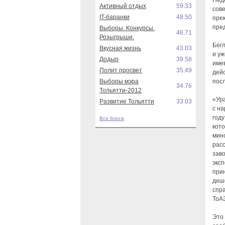
Нед
Активный отдых
59.33
сове
IT-баранки
48.50
пре
пре
Выборы. Конкурсы.
46.71
Розыгрыши.
Бег
Вкусная жизнь
43.03
и у
Додыр
39.58
име
Полит просвет
35.49
дейс
Выборы мэра
пос
34.76
Тольятти-2012
«Ура
Развитие Тольятти
33.03
с н
год
Все блоги
кот
мин
рас
зав
эксп
при
деш
спра
ТоАЗ
Это 