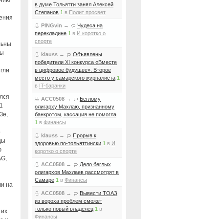
ению
в думе Тольятти занял Алексей
Степанов
1
в
Полит просвет
шения
PINGvin
→
Чудеса на
перекладине
1
в
И коротко о
спорте
льны
бы
klauss
→
Объявлены
победители XI конкурса «Вместе
игли
в цифровое будущее». Второе
место у самарского журналиста
1
в
IT-баранки
ался
ACC0508
→
Беглому
1
олигарху Махлаю, признанному
Зе,
банкротом, кассация не помогла
1
в
Финансы
о
klauss
→
Прорыв к
цы
здоровью по-тольяттински
1
в
И
ю
коротко о спорте
AG,
ACC0508
→
Дело беглых
олигархов Махлаев рассмотрят в
Самаре
1
в
Финансы
ли на
ACC0508
→
Вывести ТОАЗ
из вороха проблем сможет
только новый владелец
1
в
 их
Финансы