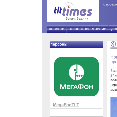
о проект
новости
экспертное мнение
усл
персоны
Нов
пр
В к
27 
пол
дир
мош
MegaFonTLT