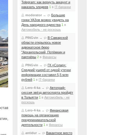
Telegram: как вернуть аккаунт и
наказать злодеев
1
в
IT-баранки
moderator
→
Большие
гонки УАЗов можно увидеть на
День народного единства
1
в
Автомобиль - не роскошь
PINGvin
→
В Самарской
области открылось новое
адвокатское бюро
"Архангельский, Потёмкин и
партнёры
2
в
Финансы
PINGvin
→
ГК «Солар»:
Средний ущерб от одной утечки
информации составил 5,5 млн
рублей
1
в
IT-баранки
Lero-4-ka
→
Автограф-
сессия звёзд автоспорта пройдёт
в Тольятти
1
в
Автомобиль - не
роскошь
остав
Lero-4-ka
→
Финансовая
помощь на организацию
атин,
предпринимательской
деятельности
1
в
Финансы
antidur
→
Вакантное место