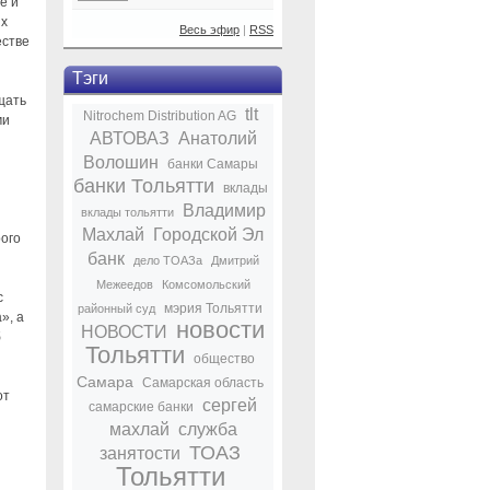
е и
их
Весь эфир
|
RSS
естве
Тэги
щать
tlt
Nitrochem Distribution AG
ми
АВТОВАЗ
Анатолий
Волошин
банки Самары
банки Тольятти
вклады
Владимир
вклады тольятти
Махлай
Городской Эл
ого
банк
дело ТОАЗа
Дмитрий
Межеедов
Комсомольский
с
мэрия Тольятти
районный суд
», а
новости
НОВОСТИ
б
Тольятти
общество
Самара
Самарская область
от
сергей
самарские банки
махлай
служба
ТОАЗ
занятости
Тольятти