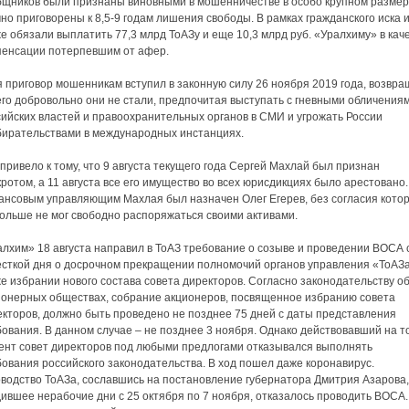
бщников были признаны виновными в мошенничестве в особо крупном размер
но приговорены к 8,5-9 годам лишения свободы. В рамках гражданского иска 
е обязали выплатить 77,3 млрд ТоАЗу и еще 10,3 млрд руб. «Уралхиму» в кач
пенсации потерпевшим от афер.
 приговор мошенникам вступил в законную силу 26 ноября 2019 года, возвра
его добровольно они не стали, предпочитая выступать с гневными обличения
сийских властей и правоохранительных органов в СМИ и угрожать России
бирательствами в международных инстанциях.
привело к тому, что 9 августа текущего года Сергей Махлай был признан
ротом, а 11 августа все его имущество во всех юрисдикциях было арестовано.
ансовым управляющим Махлая был назначен Олег Егерев, без согласия котор
больше не мог свободно распоряжаться своими активами.
алхим» 18 августа направил в ТоАЗ требование о созыве и проведении ВОСА 
есткой дня о досрочном прекращении полномочий органов управления «ТоАЗа
е избрании нового состава совета директоров. Согласно законодательству о
ионерных обществах, собрание акционеров, посвященное избранию совета
екторов, должно быть проведено не позднее 75 дней с даты представления
ования. В данном случае – не позднее 3 ноября. Однако действовавший на т
ент совет директоров под любыми предлогами отказывался выполнять
ования российского законодательства. В ход пошел даже коронавирус.
оводство ТоАЗа, сославшись на постановление губернатора Дмитрия Азарова,
ившее нерабочие дни с 25 октября по 7 ноября, отказалось проводить ВОСА.