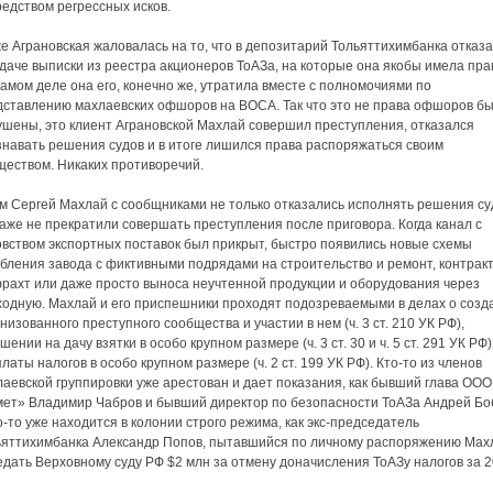
едством регрессных исков.
е Аграновская жаловалась на то, что в депозитарий Тольяттихимбанка отказа
даче выписки из реестра акционеров ТоАЗа, на которые она якобы имела пра
амом деле она его, конечно же, утратила вместе с полномочиями по
дставлению махлаевских офшоров на ВОСА. Так что это не права офшоров б
ушены, это клиент Аграновской Махлай совершил преступления, отказался
знавать решения судов и в итоге лишился права распоряжаться своим
ществом. Никаких противоречий.
ам Сергей Махлай с сообщниками не только отказались исполнять решения су
аже не прекратили совершать преступления после приговора. Когда канал с
овством экспортных поставок был прикрыт, быстро появились новые схемы
абления завода с фиктивными подрядами на строительство и ремонт, контрак
фрахт или даже просто выноса неучтенной продукции и оборудования через
ходную. Махлай и его приспешники проходят подозреваемыми в делах о созд
низованного преступного сообщества и участии в нем (ч. 3 ст. 210 УК РФ),
шении на дачу взятки в особо крупном размере (ч. 3 ст. 30 и ч. 5 ст. 291 УК РФ)
латы налогов в особо крупном размере (ч. 2 ст. 199 УК РФ). Кто-то из членов
аевской группировки уже арестован и дает показания, как бывший глава ООО
мет» Владимир Чабров и бывший директор по безопасности ТоАЗа Андрей Бо
о-то уже находится в колонии строго режима, как экс-председатель
ьяттихимбанка Александр Попов, пытавшийся по личному распоряжению Мах
дать Верховному суду РФ $2 млн за отмену доначисления ТоАЗу налогов за 