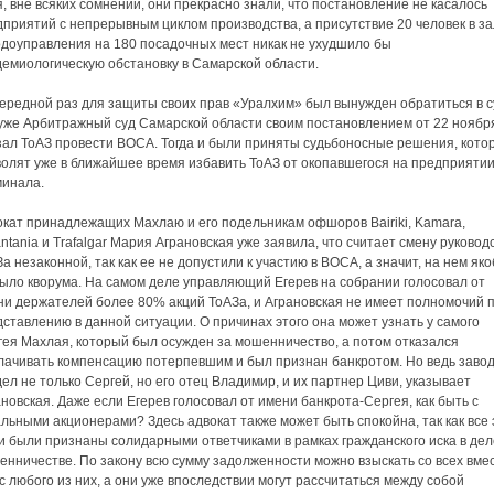
, вне всяких сомнений, они прекрасно знали, что постановление не касалось
приятий с непрерывным циклом производства, а присутствие 20 человек в з
одоуправления на 180 посадочных мест никак не ухудшило бы
демиологическую обстановку в Самарской области.
ередной раз для защиты своих прав «Уралхим» был вынужден обратиться в с
 уже Арбитражный суд Самарской области своим постановлением от 22 ноябр
зал ТоАЗ провести ВОСА. Тогда и были приняты судьбоносные решения, кото
волят уже в ближайшее время избавить ТоАЗ от окопавшегося на предприяти
минала.
окат принадлежащих Махлаю и его подельникам офшоров Bairiki, Kamara,
antania и Trafalgar Мария Аграновская уже заявила, что считает смену руковод
а незаконной, так как ее не допустили к участию в ВОСА, а значит, на нем як
было кворума. На самом деле управляющий Егерев на собрании голосовал от
ни держателей более 80% акций ТоАЗа, и Аграновская не имеет полномочий п
ставлению в данной ситуации. О причинах этого она может узнать у самого
гея Махлая, который был осужден за мошенничество, а потом отказался
лачивать компенсацию потерпевшим и был признан банкротом. Но ведь заво
ел не только Сергей, но его отец Владимир, и их партнер Циви, указывает
новская. Даже если Егерев голосовал от имени банкрота-Сергея, как быть с
льными акционерами? Здесь адвокат также может быть спокойна, так как все 
и были признаны солидарными ответчиками в рамках гражданского иска в дел
енничестве. По закону всю сумму задолженности можно взыскать со всех вме
с любого из них, а они уже впоследствии могут рассчитаться между собой