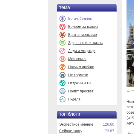
тема
Богач, бедняк
Болеем за наших
Братья меньшие
Здоровье или жизнь
Леди и медведи
Моя семья
Научим любого
Не тормози
Отдохни и ты
Фото
Полит просвет
IT-дела
Нов
воз
сов
топ блоги
(из
Арт
Экспертное мнение
126.60
Сейчас скажу
73.87