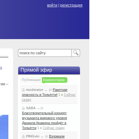
войти
|
регистрация
а
Прямой эфир
Публикации
Комментарии
тие –
moderator
→
Ракетная
опасность в Тольятти!
1
в
Сейчас
скажу
SABA
→
Благотворительный концерт
музыканта мирового уровня
Даниила Крамера пройдёт в
Тольятти
1
в
Сейчас скажу
PINGvin
→
Взломали