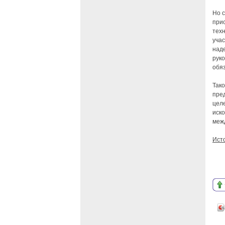
Но 
при
техн
учас
наде
рук
обя
Так
пре
цел
иск
меж
Ист