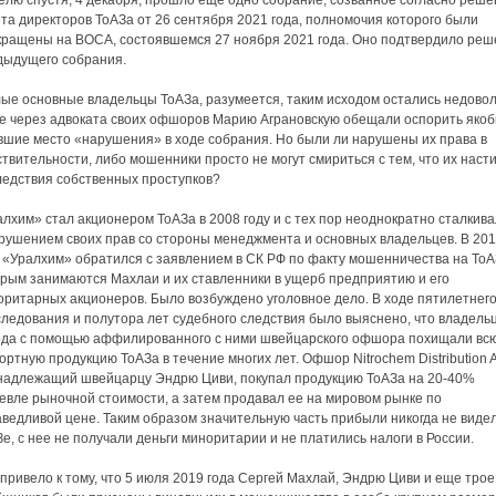
елю спустя, 4 декабря, прошло еще одно собрание, созванное согласно реш
та директоров ТоАЗа от 26 сентября 2021 года, полномочия которого были
кращены на ВОСА, состоявшемся 27 ноября 2021 года. Оно подтвердило ре
дыдущего собрания.
лые основные владельцы ТоАЗа, разумеется, таким исходом остались недово
же через адвоката своих офшоров Марию Аграновскую обещали оспорить яко
вшие место «нарушения» в ходе собрания. Но были ли нарушены их права в
твительности, либо мошенники просто не могут смириться с тем, что их наст
ледствия собственных проступков?
лхим» стал акционером ТоАЗа в 2008 году и с тех пор неоднократно сталкив
арушением своих прав со стороны менеджмента и основных владельцев. В 201
у «Уралхим» обратился с заявлением в СК РФ по факту мошенничества на ТоА
орым занимаются Махлаи и их ставленники в ущерб предприятию и его
оритарных акционеров. Было возбуждено уголовное дело. В ходе пятилетнег
следования и полутора лет судебного следствия было выяснено, что владель
ода с помощью аффилированного с ними швейцарского офшора похищали вс
ортную продукцию ТоАЗа в течение многих лет. Офшор Nitrochem Distribution 
надлежащий швейцарцу Эндрю Циви, покупал продукцию ТоАЗа на 20-40%
евле рыночной стоимости, а затем продавал ее на мировом рынке по
ведливой цене. Таким образом значительную часть прибыли никогда не виде
е, с нее не получали деньги миноритарии и не платились налоги в России.
привело к тому, что 5 июля 2019 года Сергей Махлай, Эндрю Циви и еще трое