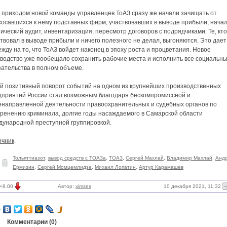
с приходом новой команды управленцев ТоАЗ сразу же начали зачищать от
сосавшихся к нему подставных фирм, участвовавших в выводе прибыли, нача
ический аудит, инвентаризация, пересмотр договоров с подрядчиками. Те, кто
твовал в выводе прибыли и ничего полезного не делал, выгоняются. Это дает
жду на то, что ТоАЗ войдет наконец в эпоху роста и процветания. Новое
оводство уже пообещало сохранить рабочие места и исполнить все социальн
зательства в полном объеме.
ой позитивный поворот событий на одном из крупнейших производственных
дприятий России стал возможным благодаря бескомпромиссной и
енаправленной деятельности правоохранительных и судебных органов по
оренению криминала, долгие годы насаждаемого в Самарской области
дународной преступной группировкой.
очник
.
Тольяттиазот
,
вывод средств с ТОАЗа
,
ТОАЗ
,
Сергей Махлай
,
Владимир Махлай
,
Анд
Ермизин
,
Сергей Момцемлидзе
,
Михаил Лопатин
,
Артур Карамашев
10 декабря 2021, 11:32
+8.00
Автор:
ximzes
Комментарии (
0
)