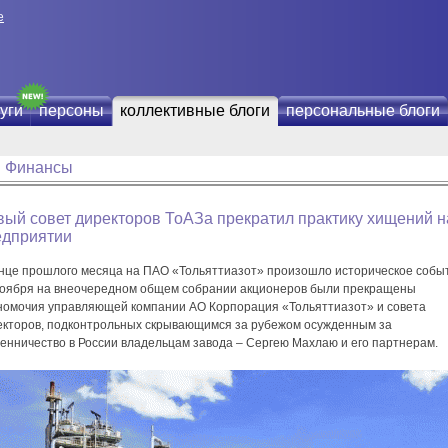
е
уги
персоны
коллективные блоги
персональные блоги
Финансы
ый совет директоров ТоАЗа прекратил практику хищений н
едприятии
онце прошлого месяца на ПАО «Тольяттиазот» произошло историческое собы
ноября на внеочередном общем собрании акционеров были прекращены
номочия управляющей компании АО Корпорация «Тольяттиазот» и совета
екторов, подконтрольных скрывающимся за рубежом осужденным за
енничество в России владельцам завода – Сергею Махлаю и его партнерам.