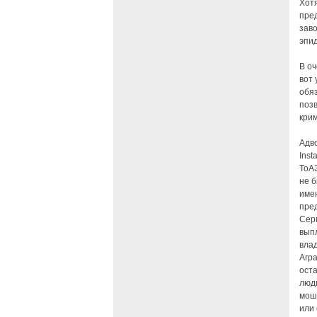
Хотя
пред
зав
эпи
В оч
вот
обя
поз
кри
Адв
Inst
ТоАЗ
не 
име
пред
Сер
вып
влад
Агра
оста
люд
мош
или 