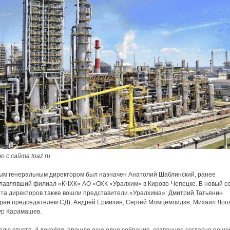
 с сайта toaz.ru
ым генеральным директором был назначен Анатолий Шаблинский, ранее
главлявший филиал «КЧХК» АО «ОХК «Уралхим» в Кирово-Чепецке. В новый с
ета директоров также вошли представители «Уралхима»: Дмитрий Татьянин
бран председателем СД), Андрей Ермизин, Сергей Момцемлидзе, Михаил Лоп
ур Карамашев.