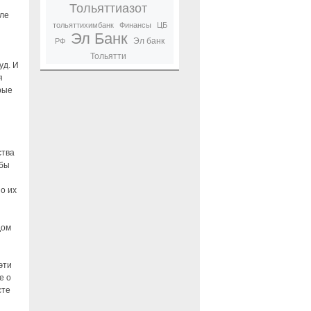
Тольяттиазот
але
тольяттихимбанк
Финансы
ЦБ
Эл Банк
Эл банк
РФ
Тольятти
уд. И
я
рые
и
ства
обы
о их
дом
эти
е о
сте