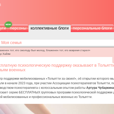
е
уги
персоны
коллективные блоги
персональные блоги
Моя семья
аженен тот, кто смолоду был молод, блаженен тот, кто вовремя старел»
р Хайям
сплатную психологическую поддержку оказывают в Тольятт
мьям военных
р поддержки мобилизованных «Тольятти за своих!», об открытии которого м
ли в начале 2023 года, при участии Ассоциации психотерапевтов Тольятти, п
оводством психотерапевта с колоссальным опытом работы
Артура Чубаркина
ускает серию БЕСПЛАТНЫХ групповых программ психологической поддержки 
ей мобилизованных и профессиональных военных из Тольятти.