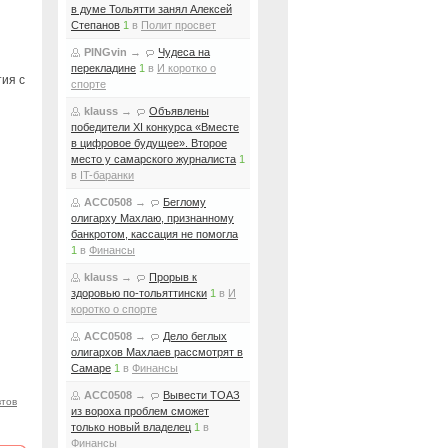
в думе Тольятти занял Алексей
Степанов
1
в
Полит просвет
PINGvin
→
Чудеса на
перекладине
1
в
И коротко о
тия с
спорте
klauss
→
Объявлены
победители XI конкурса «Вместе
в цифровое будущее». Второе
место у самарского журналиста
1
в
IT-баранки
ACC0508
→
Беглому
олигарху Махлаю, признанному
банкротом, кассация не помогла
1
в
Финансы
klauss
→
Прорыв к
здоровью по-тольяттински
1
в
И
коротко о спорте
ACC0508
→
Дело беглых
олигархов Махлаев рассмотрят в
Самаре
1
в
Финансы
ACC0508
→
Вывести ТОАЗ
втов
из вороха проблем сможет
только новый владелец
1
в
Финансы