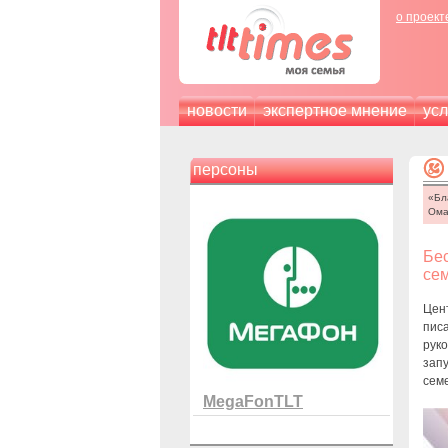
о проект
новости
экспертное мнение
усл
персоны
«Бл
Ома
Бе
се
Цент
писа
рук
зап
сем
MegaFonTLT