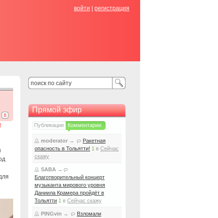
войти
|
регистрация
Прямой эфир
и
Публикации
Комментарии
moderator
→
Ракетная
опасность в Тольятти!
1
в
Сейчас
ы
скажу
од
SABA
→
для
Благотворительный концерт
музыканта мирового уровня
Даниила Крамера пройдёт в
Тольятти
1
в
Сейчас скажу
PINGvin
→
Взломали