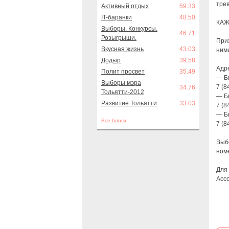
тре
Активный отдых
59.33
IT-баранки
48.50
КАЖ
Выборы. Конкурсы.
46.71
Розыгрыши.
Прих
Вкусная жизнь
43.03
ними
Додыр
39.58
Адре
Полит просвет
35.49
— Б
Выборы мэра
7 (8
34.76
Тольятти-2012
— Б
Развитие Тольятти
33.03
7 (8
— Б
Все блоги
7 (8
Выб
номе
Для 
Ассо