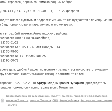
вогой, стрессом, переживаниями за родных бойцов
ДУЮ СРЕДУ С 17 ДО 19 ЧАСОВ — 1, 8, 15, 22 февраля.
одите вместе с детьми и подростками! Они также нуждаются в помощи. Заня
 будут организованы параллельно в это же время.
са в трех библиотеках Автозаводского района:
иблиотека АВТОГРАД / Юбилейная, 8
482) 35-51-29
иблиотека ФОЛИАНТ / 40 лет Победы, 114
482) 30-78-00
иблиотека №11 / Юбилейная, 25
482) 95-60-72
ерете дату, удобный адрес, позвоните и запишитесь по соответствующему
ру телефона! Посетить можно как одно занятие, так и все.
справок: 8-927-892-29-18
Артур Владимирович Чубаркин
(председатель
циации психологов и психотерапевтов г. Тольятти).
Центр поддержки мобилизованных
,
Тольятти за своих
,
психологическая поддержка
,
военные Тольятти
,
новости Тольятти
,
СВО
,
Артур Чубаркин
,
Ассоциация психотерапе
Тольятти