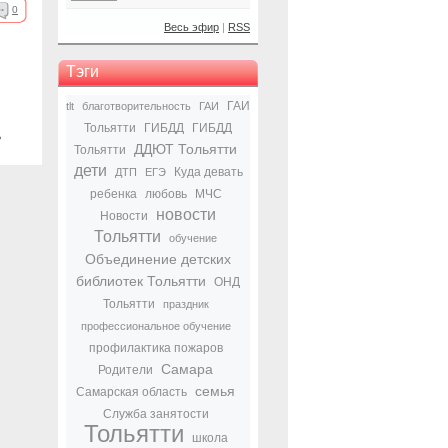
0
Весь эфир
|
RSS
Тэги
ГАИ
tlt
благотворительность
ГАИ
Тольятти
ГИБДД
ГИБДД
ь
ДДЮТ Тольятти
Тольятти
дети
Куда девать
ДТП
ЕГЭ
ребенка
любовь
МЧС
новости
Новости
Тольятти
обучение
Объединение детских
библиотек Тольятти
ОНД
Тольятти
праздник
профессиональное обучение
профилактика пожаров
Самара
Родители
семья
Самарская область
Служба занятости
Тольятти
школа