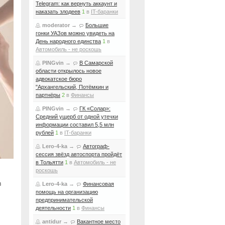
Telegram: как вернуть аккаунт и
наказать злодеев
1
в
IT-баранки
moderator
→
Большие
гонки УАЗов можно увидеть на
День народного единства
1
в
Автомобиль - не роскошь
PINGvin
→
В Самарской
области открылось новое
адвокатское бюро
"Архангельский, Потёмкин и
партнёры
2
в
Финансы
PINGvin
→
ГК «Солар»:
Средний ущерб от одной утечки
информации составил 5,5 млн
рублей
1
в
IT-баранки
Lero-4-ka
→
Автограф-
сессия звёзд автоспорта пройдёт
в Тольятти
1
в
Автомобиль - не
роскошь
в
Lero-4-ka
→
Финансовая
помощь на организацию
предпринимательской
деятельности
1
в
Финансы
antidur
→
Вакантное место