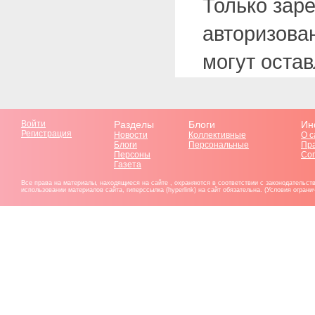
Только зар
авторизова
могут оста
Войти
Разделы
Блоги
Ин
Регистрация
Новости
Коллективные
О с
Блоги
Персональные
Пр
Персоны
Со
Газета
Все права на материалы, находящиеся на сайте , охраняются в соответствии с законодательст
использовании материалов сайта, гиперссылка (hyperlink) на сайт обязательна. (Условия огран