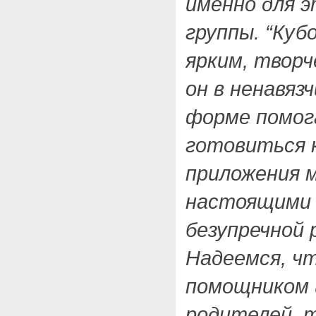
именно для 
группы. “Куб
ярким, твор
он в ненавяз
форме помо
готовиться 
приложения м
настоящими 
безупречной 
Надеемся, ч
помощником и
родителей, 