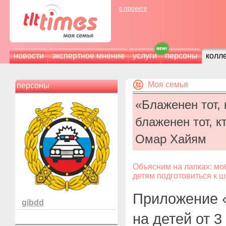
о проекте
новости
экспертное мнение
услуги
персоны
колл
Моя семья
персоны
«Блаженен тот,
блаженен тот, к
Омар Хайям
Объясним на лапках: мо
детям подготовиться к 
Приложение «
gibdd
на детей от 3