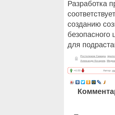
Разработка п
соответствуе
созданию соз
безопасного 
для подраста
Ростелеком Самара
,
прило
Александр Косарим
,
Медиа
+4.00
Автор:
mo
Коммента