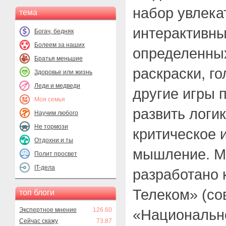
набор увлека
тема
интерактивны
Богач, бедняк
Болеем за наших
определенных
Братья меньшие
раскраски, го
Здоровье или жизнь
Леди и медведи
другие игры 
Моя семья
развить логик
Научим любого
Не тормози
критическое 
Отдохни и ты
мышление. М
Полит просвет
IT-дела
разработано 
Телеком» (со
топ блоги
Экспертное мнение
126.60
«Национальн
Сейчас скажу
73.87