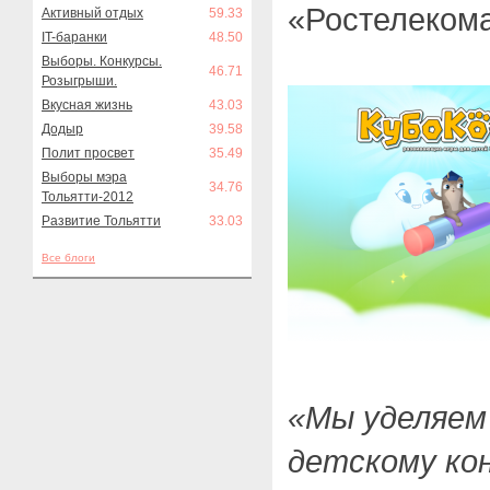
«Ростелекома
Активный отдых
59.33
IT-баранки
48.50
Выборы. Конкурсы.
46.71
Розыгрыши.
Вкусная жизнь
43.03
Додыр
39.58
Полит просвет
35.49
Выборы мэра
34.76
Тольятти-2012
Развитие Тольятти
33.03
Все блоги
«Мы уделяем
детскому ко