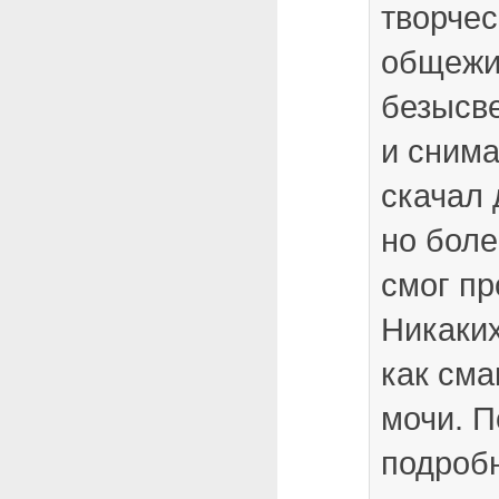
творчес
общежи
безысв
и сним
скачал 
но боле
смог пр
Никаки
как сма
мочи. 
подроб