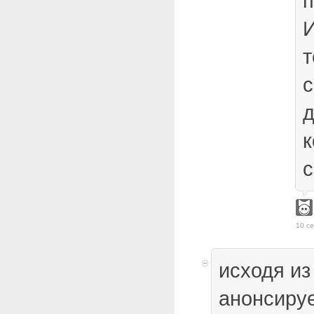
п
И
т
с
д
к
с
10 се
исходя из 
анонсируе