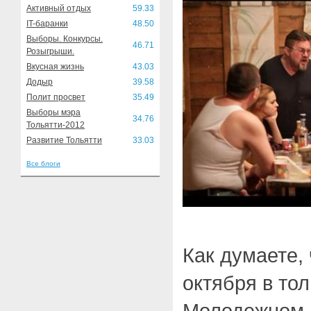
Активный отдых
59.33
IT-баранки
48.50
Выборы. Конкурсы.
46.71
Розыгрыши.
Вкусная жизнь
43.03
Додыр
39.58
Полит просвет
35.49
Выборы мэра
34.76
Тольятти-2012
Развитие Тольятти
33.03
Все блоги
Как думаете, 
октября в то
Молодежном 