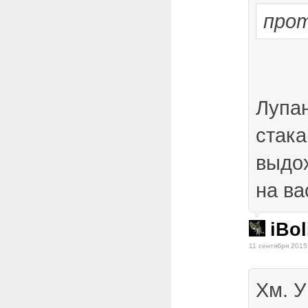
про
Лупан
стака
выдо
на ва
iBol
11 сентября 2015
Хм. У