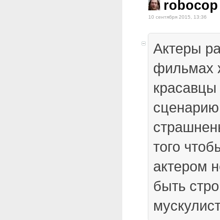
robocop
10 сентября 2015, 13:36
Актеры ра
фильмах 
красавцы 
сценарию 
страшнень
того что
актером н
быть стр
мускулис