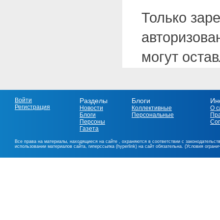
Только зар
авторизова
могут оста
Войти
Разделы
Блоги
Ин
Регистрация
Новости
Коллективные
О с
Блоги
Персональные
Пр
Персоны
Со
Газета
Все права на материалы, находящиеся на сайте , охраняются в соответствии с законодательст
использовании материалов сайта, гиперссылка (hyperlink) на сайт обязательна. (Условия огран