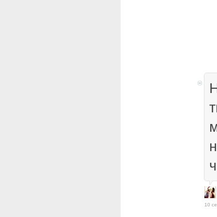
Н
т
м
ч
10 се