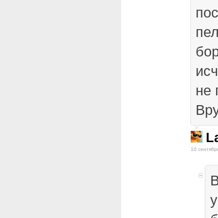
пос
пел
бор
исч
не 
Вру
L
10 сентябр
В
у