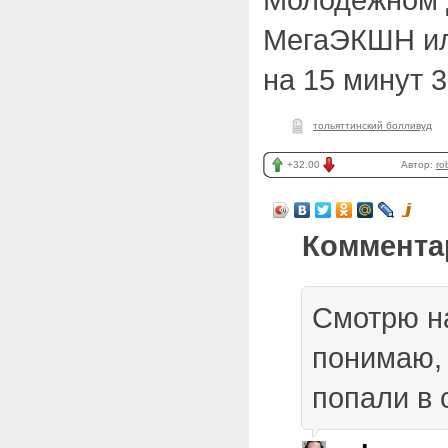
МегаЭКШН ил
на 15 минут 
тольяттинский болливуд
+32.00
Автор:
ro
Коммента
Смотрю н
понимаю, 
попали в 