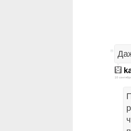
Даж
k
10 сентябр
р
ч