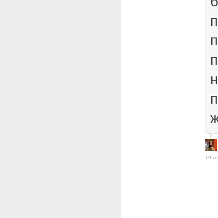
б
п
п
п
н
п
ж
10 се