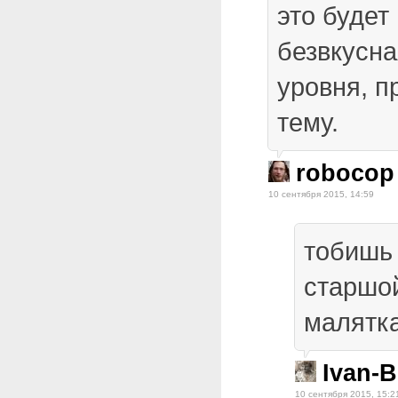
это будет
безвкусна
уровня, п
тему.
robocop
10 сентября 2015, 14:59
тобишь
старшой
малятка
Ivan-
10 сентября 2015, 15:2