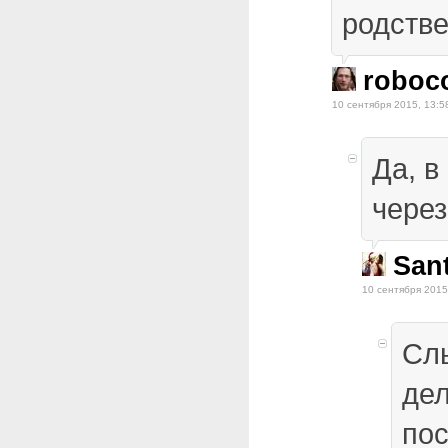
родстве
roboc
10 сентября 2015, 13:5
Да, в
через
San
10 сентября 2015
Слы
дел
пос