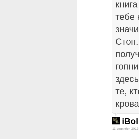
книга
тебе 
знач
Стоп.
полу
гопни
здесь
те, к
кров
iBol
11 сентября 2015