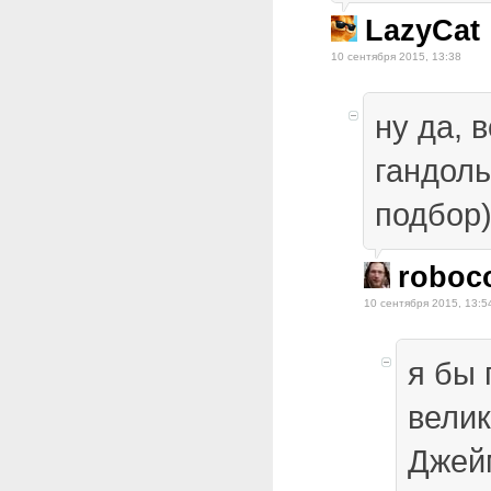
LazyCat
10 сентября 2015, 13:38
ну да, 
гандоль
подбор)
roboc
10 сентября 2015, 13:5
я бы
велик
Джей