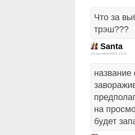
Что за вы
трэш???
Santa
10 сентября 2015, 13:31
название
заворажив
предполаг
на просм
будет зап