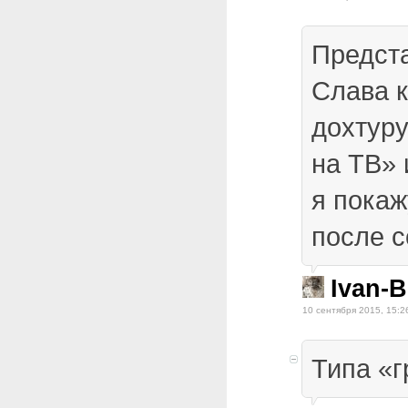
Предст
Слава 
дохтуру
на ТВ» 
я пока
после с
Ivan-
10 сентября 2015, 15:2
Типа «г