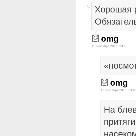
Хорошая р
Обязатель
omg
11 сентября 2015, 23:03
«посмот
omg
11 сентября 2015, 23:0
На бле
притяги
насеком