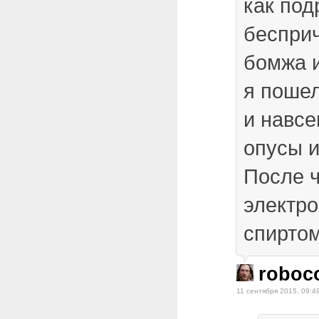
как под
беспри
бомжа и
я поше
и навсе
опусы и
После ч
электро
спиртом
roboc
11 сентября 2015, 09:4