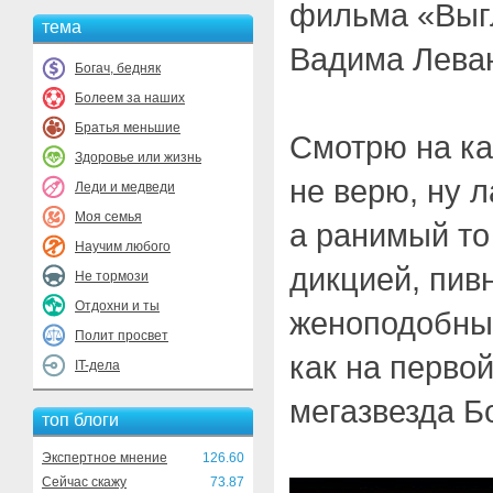
фильма «Выг
тема
Вадима Лева
Богач, бедняк
Болеем за наших
Братья меньшие
Смотрю на ка
Здоровье или жизнь
не верю, ну 
Леди и медведи
Моя семья
а ранимый то
Научим любого
дикцией, пив
Не тормози
Отдохни и ты
женоподобным
Полит просвет
как на первой
IT-дела
мегазвезда Б
топ блоги
Экспертное мнение
126.60
Сейчас скажу
73.87