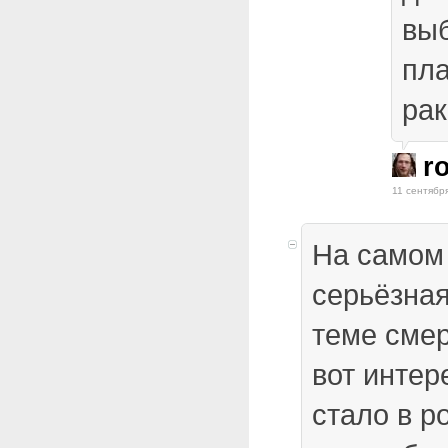
выб
пл
рак
r
11 сентябр
На самом
серьёзная
теме смер
вот интер
стало в р