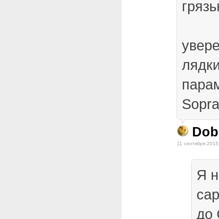
грязь
увер
лядки
пара
Sopr
Dob
11 сентября 2015
Я н
сар
до