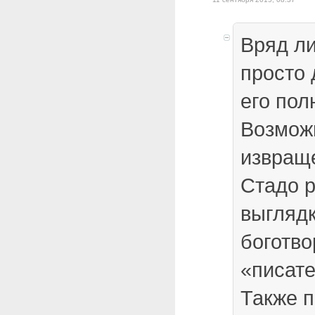
Вряд ли
просто 
его пол
Возмож
извращ
Стадо 
выглядк
боготво
«писате
Также п