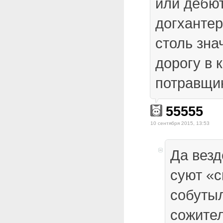
или дебю
догханте
столь зна
дорогу в 
потравщи
55555
10 сентября 2015, 13:53
Да везд
суют «с
собутыл
сожител