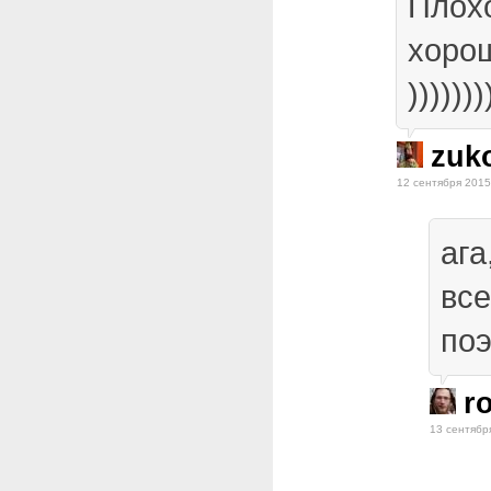
Плох
хорош
)))))))
zuk
12 сентября 2015
ага
все
поэ
r
13 сентябр