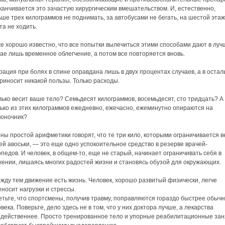
канчивается это зачастую хирургическим вмешательством. И, естественно,
ше трех килограммов не поднимать, за автобусами не бегать, на шестой этаж
а не ходить.
е хорошо известно, что все попытки вылечиться этими способами дают в лу
ае лишь временное облегчение, а потом все повторяется вновь.
ация при болях в спине оправдана лишь в двух процентах случаев, а в оста
риносит никакой пользы. Только расходы.
ько весит ваше тело? Семьдесят килограммов, восемьдесят, сто тридцать? А
ько из этих килограммов ежедневно, ежечасно, ежеминутно опираются на
воночник?
ны простой арифметики говорят, что те три кило, которыми ограничивается в
й авоськи, — это еще одно успокоительное средство в резерве врачей-
педов. И человек, в общем-то, еще не старый, начинает ограничивать себя в
жении, лишаясь многих радостей жизни и становясь обузой для окружающих.
жду тем движение есть жизнь. Человек, хорошо развитый физически, легче
носит нагрузки и стрессы.
тьте, что спортсмены, получив травму, поправляются гораздо быстрее обычн
века. Поверьте, дело здесь не в том, что у них доктора лучше, а лекарства
одейственнее. Просто тренированное тело и упорные реабилитационные за