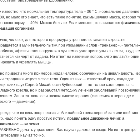
собствуют быстрейшему выздоровлению.
 известно, что нормальная температура тела – 36 ° С, нормальное давление
80, но мало кто знает, что есть такое понятие, как мышечная масса, которая 
ет свою норму — 40%. Можно больше. Если меньше, то начинается
физическ
радация организма
.
чно, человек, для которого процедура утреннего вставания с кровати
вращается в мучительную пытку, при упоминании слов «тренажер», «гантели»
обика», «физическая нагрузка» в лучшем случае криво ухмыльнется, в худш
тнется как черт от ладана. Но ответ на извечный вопрос «что делать?» один
нировать и укреплять мышцы.
о привести много примеров, когда человек, обреченный на инвалидность, че
 и страдания исцелял свое тело. Один из них — известный врач, кандидат
ицинских наук Сергей Михайлович Бубновский — не только сам поднялся с
алидного кресла, но и разработал методику лечения заболеваний позвоночни
ением. Запатентовал ее и назвал кинезитерапия («кинезис» в переводе с
еского — движение).
прежде чем во весь опор нестись в ближайший тренажерный зал или шейпинг-
р, надо понять одну простую истину:
правильное движение лечит, а
равильное — калечит
.
РАВИЛЬНО делать упражнения Вас научат далеко не везде. Но вот в центре
зитерапии научат точно.