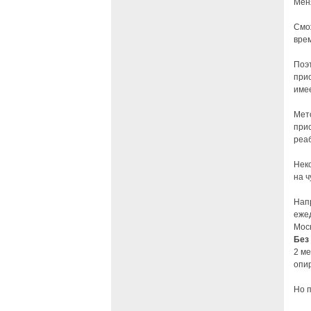
Мен
Смо
вре
Поэт
при
име
Мет
при
реа
Нек
на ч
Напр
еже
Моск
Без
2 ме
опир
Но 