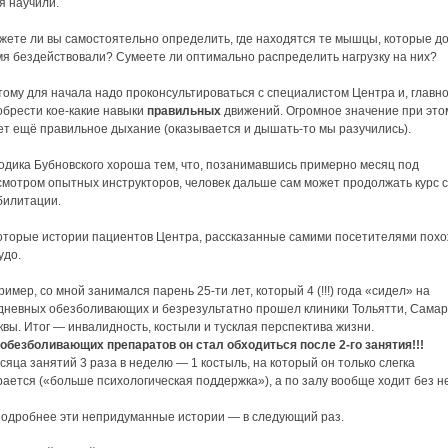
я научили.
жете ли вы самостоятельно определить, где находятся те мышцы, которые д
мя бездействовали? Сумеете ли оптимально распределить нагрузку на них?
ому для начала надо проконсультироваться с специалистом Центра и, главн
обрести кое-какие навыки
правильных
движений. Огромное значение при это
ет ещё правильное дыхание (оказывается и дышать-то мы разучились).
одика Бубновского хороша тем, что, позанимавшись примерно месяц под
смотром опытных инструкторов, человек дальше сам может продолжать курс 
билитации.
оторые истории пациентов Центра, рассказанные самими посетителями пох
удо.
имер, со мной занимался парень 25-ти лет, который 4 (!!!) года «сидел» на
дневных обезболивающих и безрезультатно прошел клиники Тольятти, Самар
вы. Итог — инвалидность, костыли и тусклая перспектива жизни.
 обезболивающих препаратов он стал обходиться после 2-го занятия!!!
сяца занятий 3 раза в неделю — 1 костыль, на который он только слегка
ается («больше психологическая поддержка»), а по залу вообще ходит без не
подробнее эти непридуманные истории — в следующий раз.