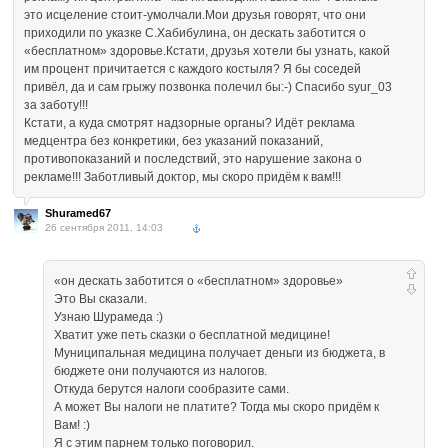
это исцеление стоит-умолчали.Мои друзья говорят, что они
приходили по указке С.Хабибулина, он дескать заботится о
«бесплатном» здоровье.Кстати, друзья хотели бы узнать, какой
им процент причитается с каждого костыля? Я бы соседей
привёл, да и сам грыжу позвонка полечил бы:-) Спасибо syur_03
за заботу!!!
Кстати, а куда смотрят надзорные органы? Идёт реклама
медцентра без конкретики, без указаний показаний,
противопоказаний и последствий, это нарушение закона о
рекламе!!! Заботливый доктор, мы скоро придём к вам!!!
Shuramed67
26 сентября 2011, 14:03
«он дескать заботится о «бесплатном» здоровье»
Это Вы сказали.
Узнаю Шурамеда :)
Хватит уже петь сказки о бесплатной медицине!
Муниципальная медицина получает деньги из бюджета, в
бюджете они получаются из налогов.
Откуда берутся налоги сообразите сами.
А может Вы налоги не платите? Тогда мы скоро придём к
Вам! :)
Я с этим парнем только поговорил.