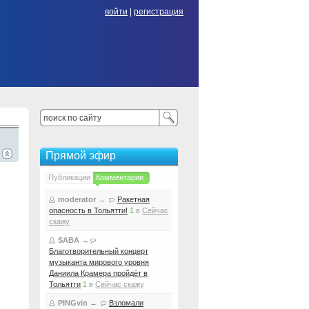
войти
|
регистрация
Прямой эфир
Публикации
Комментарии
moderator
→
Ракетная
опасность в Тольятти!
1
в
Сейчас
скажу
SABA
→
Благотворительный концерт
музыканта мирового уровня
Даниила Крамера пройдёт в
Тольятти
1
в
Сейчас скажу
PINGvin
→
Взломали