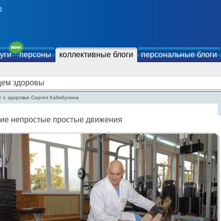
е
уги
персоны
коллективные блоги
персональные блоги
дем здоровы
г о здоровье Сергея Хабибулина
кие непростые простые движения