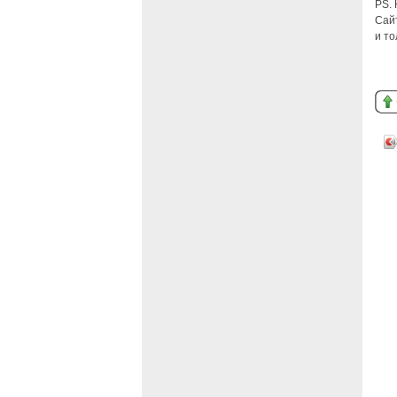
PS. 
Сай
и т