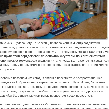
вно жизнь (слава Богу, не болезнь) привела меня в «Центр содействия
плению здоровья» в Тольятти и познакомиться с его создателями и сотрудни
ание мудреное и непонятное, а, по сути, —
это место, где без таблеток и у
но привести в порядок свой позвоночник и суставы, избавиться от грыж
воночника, остеохондроза и радикулита.
А поскольку позвоночник связан со 
альным нашим организмом, его оздоровление сказывается на течении боляче
их органов.
олевания позвоночника сегодня явление повсеместно распространенное.
оподвижный образ жизни, неправильное питание… Ну в общем, Вы знаете.
о кто может похвастаться отсутствием сколиоза, диагноз «грыжа межпозвонк
ов» все чаще встречается в амбулаторных картах, а остеохондроз, всегда
авшийся болезнью стариков, вовсю процветает среди подростков.
епринятые методики лечения заболеваний позвоночника хорошо известны:
лка, мануальная терапия, обезболивающие и противовоспалительные препар