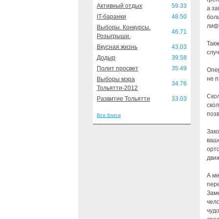
Активный отдых
59.33
а за
IT-баранки
48.50
боль
лифт
Выборы. Конкурсы.
46.71
Розыгрыши.
Такж
Вкусная жизнь
43.03
случ
Додыр
39.58
Полит просвет
35.49
Опер
не п
Выборы мэра
34.76
Тольятти-2012
Скол
Развитие Тольятти
33.03
скол
поз
Все блоги
Зако
ваше
орто
дви
А ме
пере
Заме
чело
чуд