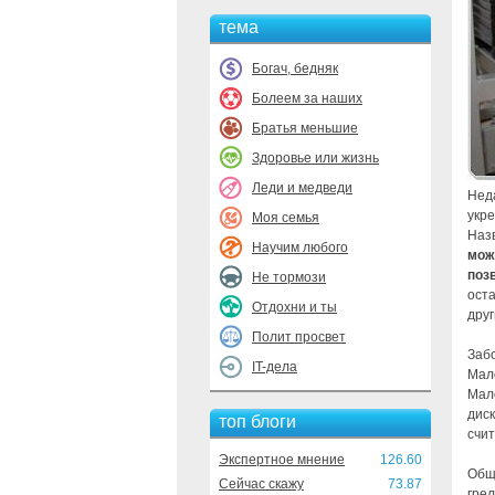
тема
Богач, бедняк
Болеем за наших
Братья меньшие
Здоровье или жизнь
Леди и медведи
Неда
укре
Моя семья
Назв
Научим любого
мож
поз
Не тормози
ост
Отдохни и ты
друг
Полит просвет
Заб
IT-дела
Мал
Мал
диск
топ блоги
счит
Экспертное мнение
126.60
Общ
Сейчас скажу
73.87
гре