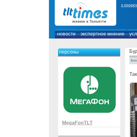
о проект
новости
экспертное мнение
усл
Бу
персоны
Бло
Та
MegaFonTLT