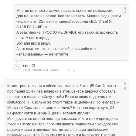
Многие мои посты можно назвать «скрытой рекламой».
Для меня это не важно. Как это назвать. Многие люди (в том
числе и этот 25-летний парень) говорили «ЕСЛИ БЫ Я
ЗНАЛ РАНЬШЕ!..»
А ведь многие ПРОСТО НЕ ЗНАЮТ, что такая возможность
есть. У нас в городе.
Вот для них и пишу.
А кто считает это «навязчивой рекламой» или
«впариванием» — не читайте.
syur_03
26 сентября 2011, 12:01
↑
Какая трогательная и «бескорыстная» забота;-)!!! Какой сюжет
про парня 25-ти лет, наверно в этом центре девочка оторвала
лепесток и сказала:«Хочу, чтобы Витю плющило, дрючило и
колбасило!!!!» Сколько же стоит такое исцеление? Почему врачи
Москвы и Самары не смогли помочь? Наверно парню syur_03
накрасил когти в чёрный цвет и воткнул иголки?
Мне друзья со скорой помощи рассказали, что к ним приходили
люди из этого центра, просили давать пациентам с хондрозами,
радикулитами и прочими костно-мышечными проблемами,
рекламу их центра.Типа «мы их выходим и вылечим». Сколько