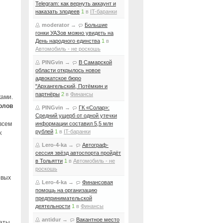
Telegram: как вернуть аккаунт и
наказать злодеев
1
в
IT-баранки
moderator
→
Большие
гонки УАЗов можно увидеть на
День народного единства
1
в
Автомобиль - не роскошь
PINGvin
→
В Самарской
области открылось новое
адвокатское бюро
"Архангельский, Потёмкин и
партнёры
2
в
Финансы
ками.
колов
PINGvin
→
ГК «Солар»:
Средний ущерб от одной утечки
всем
информации составил 5,5 млн
рублей
1
в
IT-баранки
к
Lero-4-ka
→
Автограф-
сессия звёзд автоспорта пройдёт
в Тольятти
1
в
Автомобиль - не
роскошь
овых
Lero-4-ka
→
Финансовая
помощь на организацию
предпринимательской
деятельности
1
в
Финансы
antidur
→
Вакантное место
аты,