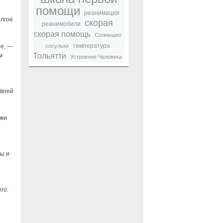
помощи
реанимация
олгое
скорая
реанимобили
скорая помощь
Солнышко
температура
ое, —
сосульки
м
Тольятти
Устроение Человека
своей
ожи
ы и
го.