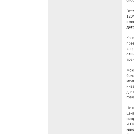
спо
Всем
120/
име
дег
Коне
пре
«аэр
отша
тре
Можн
боль
мед
инв
движ
греч
Но 
цент
неп
И П
кине