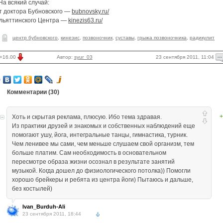
На всякий случай:
т доктора Бубновского —
bubnovsky.ru/
ольяттинского Центра —
kinezis63.ru/
центр бубновского
,
кинезис
,
позвоночник
,
суставы
,
грыжа позвоночника
,
радикулит
23 сентября 2011, 11:04
+16.00
Автор:
syur_03
Комментарии (
30
)
+
Хоть и скрытая реклама, плюсую. Ибо тема здравая.
Из практики друзей и знакомых и собственных наблюдений еще
помогают ушу, йога, интегральные танцы, гимнастика, турник.
Чем ленивее мы сами, чем меньше слушаем свой организм, тем
больше платим. Сам необходимость в основательном
пересмотре образа жизни осознал в результате занятий
музыкой. Когда дошел до физиологического потолка)) Помогли
хорошо брейкеры и ребята из центра йоги) Пытаюсь и дальше,
без костылей)
Ivan_Burduh-Ali
23 сентября 2011, 18:44