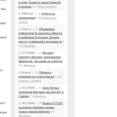
в думе Тольятти занял Алексей
Степанов
1
в
Полит просвет
 без
PINGvin
→
Чудеса на
перекладине
1
в
И коротко о
спорте
чшем
klauss
→
Объявлены
победители XI конкурса «Вместе
льных
в цифровое будущее». Второе
место у самарского журналиста
1
в
IT-баранки
ACC0508
→
Беглому
олигарху Махлаю, признанному
банкротом, кассация не помогла
1
в
Финансы
ес
klauss
→
Прорыв к
здоровью по-тольяттински
1
в
И
коротко о спорте
ACC0508
→
Дело беглых
олигархов Махлаев рассмотрят в
Самаре
1
в
Финансы
ого
ACC0508
→
Вывести ТОАЗ
из вороха проблем сможет
только новый владелец
1
в
нятия
Финансы