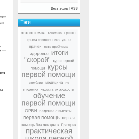
Весь эфир
|
RSS
тоже
Тэги
ая
автоаптечка
грипп
генетика
дело
грыжа позвоночника
,
врачей
есть проблема
ем —
итоги
здоровье
:
"скорой"
курс первой
курсы
помощи
первой помощи
рез
медицина
лямблии
не
ка
эпидемия
недостаток жидкости
обучение
первой помощи
ОРВИ
падение с высоты
первая помощь
первая
помощь без лекарств
Праздник
практическая
школа первой