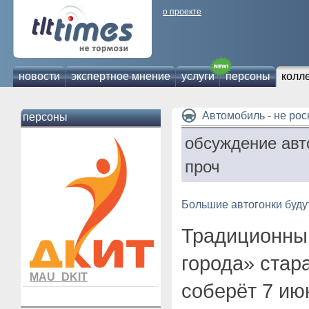
о проекте
новости
экспертное мнение
услуги
персоны
колл
Автомобиль - не ро
персоны
обсуждение авт
проч
Большие автогонки будут
Традиционны
города» ста
MAU_DKIT
соберёт 7 ию