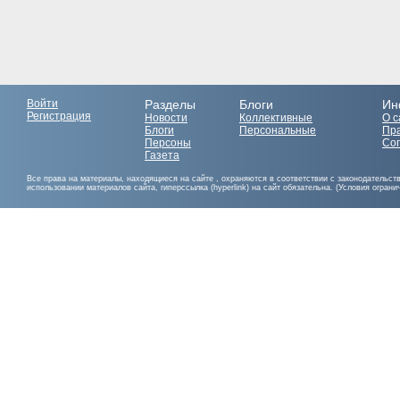
Войти
Разделы
Блоги
Ин
Регистрация
Новости
Коллективные
О с
Блоги
Персональные
Пр
Персоны
Со
Газета
Все права на материалы, находящиеся на сайте , охраняются в соответствии с законодательст
использовании материалов сайта, гиперссылка (hyperlink) на сайт обязательна. (Условия огран