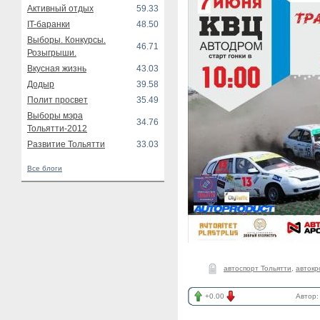
Активный отдых
59.33
IT-баранки
48.50
Выборы. Конкурсы.
46.71
Розыгрыши.
Вкусная жизнь
43.03
Додыр
39.58
Полит просвет
35.49
Выборы мэра
34.76
Тольятти-2012
Развитие Тольятти
33.03
Все блоги
автоспорт Тольятти
,
автокр
+0.00
Автор