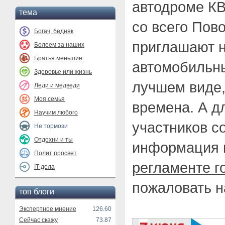
автодроме К
тема
со всего Пов
Богач, бедняк
приглашают 
Болеем за наших
Братья меньшие
автомобильны
Здоровье или жизнь
лучшем виде,
Леди и медведи
Моя семья
времена. А д
Научим любого
участников с
Не тормози
Отдохни и ты
информация 
Полит просвет
регламенте г
IT-дела
пожаловать на
топ блоги
Экспертное мнение
126.60
Сейчас скажу
73.87